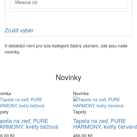
Vliesová
(4)
Zrušit výběr
V databázi není pro tuto kategorii žádný záznam, zde jsou naše
novinky.
Novinky
vinka
Novinka
pety
Tapety
apeta na zeď, PURE
Tapeta na zeď, PURE
ARMONY, květy béžová
HARMONY, květy červen
6,00 Kč
466,00 Kč