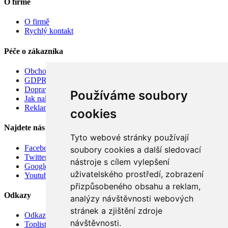
O firmě
O firmě
Rychlý kontakt
Péče o zákazníka
Obchodní podmínky
GDPR
Doprava
Používáme soubory
Jak nakupovat
Reklamace
cookies
Najdete nás
Tyto webové stránky používají
Facebook
soubory cookies a další sledovací
Twitter
nástroje s cílem vylepšení
Google
uživatelského prostředí, zobrazení
Youtube
přizpůsobeného obsahu a reklam,
Odkazy
analýzy návštěvnosti webových
stránek a zjištění zdroje
Odkazy
návštěvnosti.
Toplist