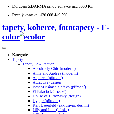
Doručení ZDARMA
při objednávce nad 3000 Kč
Rychlý kontakt +420 608 449 590
tapety, koberce, fototapety - E-
color
Kategorie
Tapety
Tapety AS-Creation
Absolutely Chic (moderní)
Anna and Andrea (moderní)
Aquarell (přírodní)
Attractive (design)
Best of Kámen a dřevo (přírodní)
El Palacio (zámecké)
House of Turnowsky (design)
Hygge (přírodní)
Karl Lagerfeld (exklusivní, design)
Lilly and Luis (dětská)