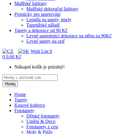
Malířské šablony
Malířské dekorační šablony
Pomůcky pro tapetování
Lepidla na tapety, tmely
Tapetářské nářadí
Tapety a dekorace od 90 Kč
Levné samolepící dekorace na stěnu za 90Kč
Levné tapety na zeď
Wish List
0
0
0.00 Kč
Nákupní košík je prázdný!
Hledej
Home
Tapety
Kusové koberce
Fototapety
Dětské fototapety
Umění & Deco
Fototapety z cest
Moře & Pláže