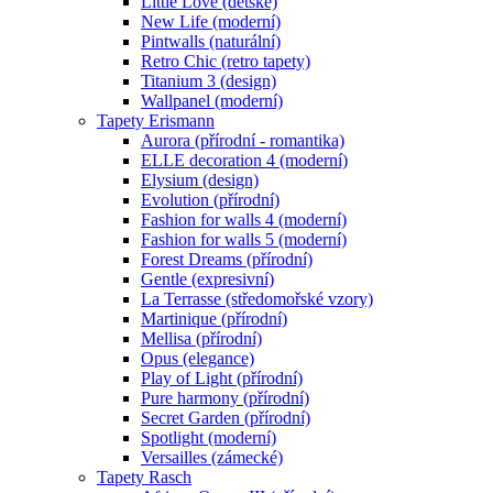
Little Love (dětské)
New Life (moderní)
Pintwalls (naturální)
Retro Chic (retro tapety)
Titanium 3 (design)
Wallpanel (moderní)
Tapety Erismann
Aurora (přírodní - romantika)
ELLE decoration 4 (moderní)
Elysium (design)
Evolution (přírodní)
Fashion for walls 4 (moderní)
Fashion for walls 5 (moderní)
Forest Dreams (přírodní)
Gentle (expresivní)
La Terrasse (středomořské vzory)
Martinique (přírodní)
Mellisa (přírodní)
Opus (elegance)
Play of Light (přírodní)
Pure harmony (přírodní)
Secret Garden (přírodní)
Spotlight (moderní)
Versailles (zámecké)
Tapety Rasch