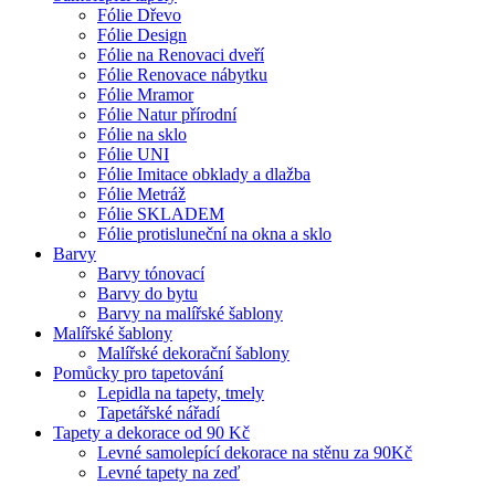
Fólie Dřevo
Fólie Design
Fólie na Renovaci dveří
Fólie Renovace nábytku
Fólie Mramor
Fólie Natur přírodní
Fólie na sklo
Fólie UNI
Fólie Imitace obklady a dlažba
Fólie Metráž
Fólie SKLADEM
Fólie protisluneční na okna a sklo
Barvy
Barvy tónovací
Barvy do bytu
Barvy na malířské šablony
Malířské šablony
Malířské dekorační šablony
Pomůcky pro tapetování
Lepidla na tapety, tmely
Tapetářské nářadí
Tapety a dekorace od 90 Kč
Levné samolepící dekorace na stěnu za 90Kč
Levné tapety na zeď