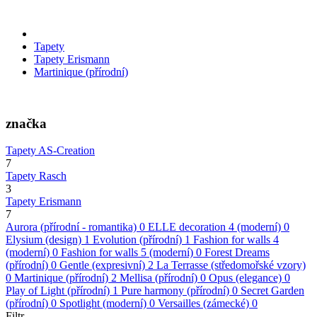
Tapety
Tapety Erismann
Martinique (přírodní)
značka
Tapety AS-Creation
7
Tapety Rasch
3
Tapety Erismann
7
Aurora (přírodní - romantika)
0
ELLE decoration 4 (moderní)
0
Elysium (design)
1
Evolution (přírodní)
1
Fashion for walls 4
(moderní)
0
Fashion for walls 5 (moderní)
0
Forest Dreams
(přírodní)
0
Gentle (expresivní)
2
La Terrasse (středomořské vzory)
0
Martinique (přírodní)
2
Mellisa (přírodní)
0
Opus (elegance)
0
Play of Light (přírodní)
1
Pure harmony (přírodní)
0
Secret Garden
(přírodní)
0
Spotlight (moderní)
0
Versailles (zámecké)
0
Filtr