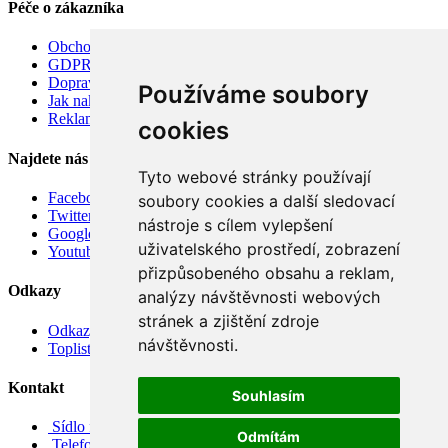
Péče o zákazníka
Obchodní podmínky
GDPR
Doprava
Používáme soubory
Jak nakupovat
Reklamace
cookies
Najdete nás
Tyto webové stránky používají
Facebook
soubory cookies a další sledovací
Twitter
nástroje s cílem vylepšení
Google
uživatelského prostředí, zobrazení
Youtube
přizpůsobeného obsahu a reklam,
Odkazy
analýzy návštěvnosti webových
stránek a zjištění zdroje
Odkazy
návštěvnosti.
Toplist
Kontakt
Souhlasím
Sídlo firmy: Boženy Němcové 739/1, Svitavy 568 02, CZ
Odmítám
Telefon: +420 608 449 590