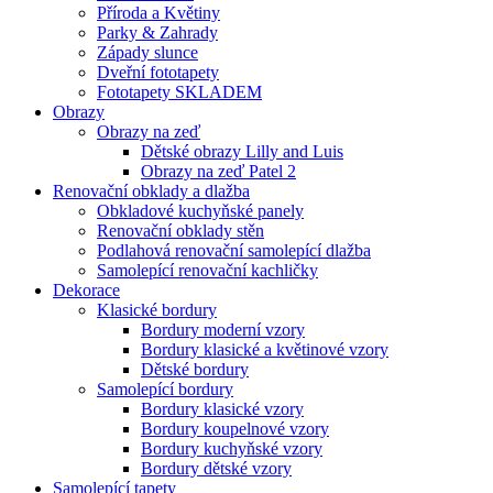
Příroda a Květiny
Parky & Zahrady
Západy slunce
Dveřní fototapety
Fototapety SKLADEM
Obrazy
Obrazy na zeď
Dětské obrazy Lilly and Luis
Obrazy na zeď Patel 2
Renovační obklady a dlažba
Obkladové kuchyňské panely
Renovační obklady stěn
Podlahová renovační samolepící dlažba
Samolepící renovační kachličky
Dekorace
Klasické bordury
Bordury moderní vzory
Bordury klasické a květinové vzory
Dětské bordury
Samolepící bordury
Bordury klasické vzory
Bordury koupelnové vzory
Bordury kuchyňské vzory
Bordury dětské vzory
Samolepící tapety