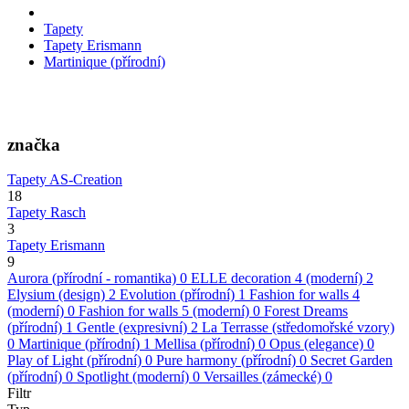
Tapety
Tapety Erismann
Martinique (přírodní)
značka
Tapety AS-Creation
18
Tapety Rasch
3
Tapety Erismann
9
Aurora (přírodní - romantika)
0
ELLE decoration 4 (moderní)
2
Elysium (design)
2
Evolution (přírodní)
1
Fashion for walls 4
(moderní)
0
Fashion for walls 5 (moderní)
0
Forest Dreams
(přírodní)
1
Gentle (expresivní)
2
La Terrasse (středomořské vzory)
0
Martinique (přírodní)
1
Mellisa (přírodní)
0
Opus (elegance)
0
Play of Light (přírodní)
0
Pure harmony (přírodní)
0
Secret Garden
(přírodní)
0
Spotlight (moderní)
0
Versailles (zámecké)
0
Filtr