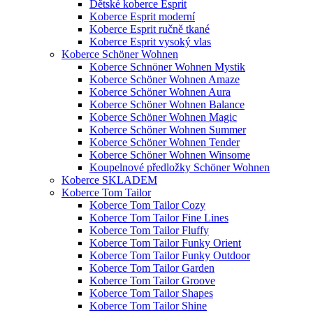
Dětské koberce Esprit
Koberce Esprit moderní
Koberce Esprit ručně tkané
Koberce Esprit vysoký vlas
Koberce Schöner Wohnen
Koberce Schnöner Wohnen Mystik
Koberce Schöner Wohnen Amaze
Koberce Schöner Wohnen Aura
Koberce Schöner Wohnen Balance
Koberce Schöner Wohnen Magic
Koberce Schöner Wohnen Summer
Koberce Schöner Wohnen Tender
Koberce Schöner Wohnen Winsome
Koupelnové předložky Schöner Wohnen
Koberce SKLADEM
Koberce Tom Tailor
Koberce Tom Tailor Cozy
Koberce Tom Tailor Fine Lines
Koberce Tom Tailor Fluffy
Koberce Tom Tailor Funky Orient
Koberce Tom Tailor Funky Outdoor
Koberce Tom Tailor Garden
Koberce Tom Tailor Groove
Koberce Tom Tailor Shapes
Koberce Tom Tailor Shine