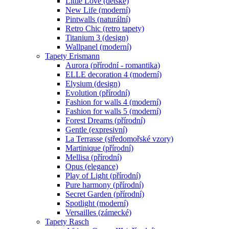
Little Love (dětské)
New Life (moderní)
Pintwalls (naturální)
Retro Chic (retro tapety)
Titanium 3 (design)
Wallpanel (moderní)
Tapety Erismann
Aurora (přírodní - romantika)
ELLE decoration 4 (moderní)
Elysium (design)
Evolution (přírodní)
Fashion for walls 4 (moderní)
Fashion for walls 5 (moderní)
Forest Dreams (přírodní)
Gentle (expresivní)
La Terrasse (středomořské vzory)
Martinique (přírodní)
Mellisa (přírodní)
Opus (elegance)
Play of Light (přírodní)
Pure harmony (přírodní)
Secret Garden (přírodní)
Spotlight (moderní)
Versailles (zámecké)
Tapety Rasch