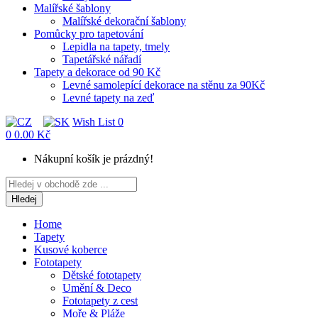
Malířské šablony
Malířské dekorační šablony
Pomůcky pro tapetování
Lepidla na tapety, tmely
Tapetářské nářadí
Tapety a dekorace od 90 Kč
Levné samolepící dekorace na stěnu za 90Kč
Levné tapety na zeď
Wish List
0
0
0.00 Kč
Nákupní košík je prázdný!
Hledej
Home
Tapety
Kusové koberce
Fototapety
Dětské fototapety
Umění & Deco
Fototapety z cest
Moře & Pláže