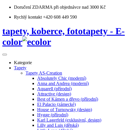
Doručení ZDARMA
při objednávce nad 3000 Kč
Rychlý kontakt +420 608 449 590
tapety, koberce, fototapety - E-
color
Kategorie
Tapety
Tapety AS-Creation
Absolutely Chic (moderní)
Anna and Andrea (moderní)
Aquarell (přírodní)
Attractive (design)
Best of Kámen a dřevo (přírodní)
El Palacio (zámecké)
House of Turnowsky (design)
Hygge (přírodní)
Karl Lagerfeld (exklusivní, design)
Lilly and Luis (dětská)