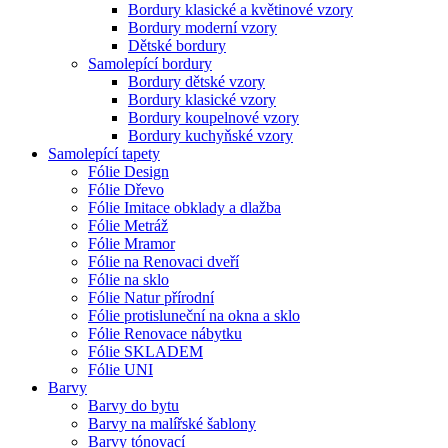
Bordury klasické a květinové vzory
Bordury moderní vzory
Dětské bordury
Samolepící bordury
Bordury dětské vzory
Bordury klasické vzory
Bordury koupelnové vzory
Bordury kuchyňské vzory
Samolepící tapety
Fólie Design
Fólie Dřevo
Fólie Imitace obklady a dlažba
Fólie Metráž
Fólie Mramor
Fólie na Renovaci dveří
Fólie na sklo
Fólie Natur přírodní
Fólie protisluneční na okna a sklo
Fólie Renovace nábytku
Fólie SKLADEM
Fólie UNI
Barvy
Barvy do bytu
Barvy na malířské šablony
Barvy tónovací