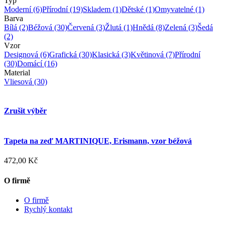
Typ
Moderní
(6)
Přírodní
(19)
Skladem
(1)
Dětské
(1)
Omyvatelné
(1)
Barva
Bílá
(2)
Béžová
(30)
Červená
(3)
Žlutá
(1)
Hnědá
(8)
Zelená
(3)
Šedá
(2)
Vzor
Designová
(6)
Grafická
(30)
Klasická
(3)
Květinová
(7)
Přírodní
(30)
Domácí
(16)
Material
Vliesová
(30)
Zrušit výběr
Tapeta na zeď MARTINIQUE, Erismann, vzor béžová
472,00 Kč
O firmě
O firmě
Rychlý kontakt