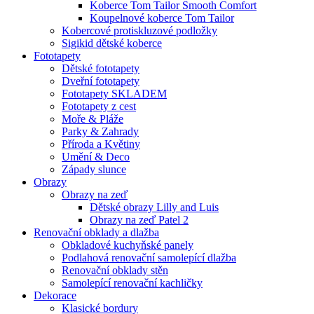
Koberce Tom Tailor Smooth Comfort
Koupelnové koberce Tom Tailor
Kobercové protiskluzové podložky
Sigikid dětské koberce
Fototapety
Dětské fototapety
Dveřní fototapety
Fototapety SKLADEM
Fototapety z cest
Moře & Pláže
Parky & Zahrady
Příroda a Květiny
Umění & Deco
Západy slunce
Obrazy
Obrazy na zeď
Dětské obrazy Lilly and Luis
Obrazy na zeď Patel 2
Renovační obklady a dlažba
Obkladové kuchyňské panely
Podlahová renovační samolepící dlažba
Renovační obklady stěn
Samolepící renovační kachličky
Dekorace
Klasické bordury