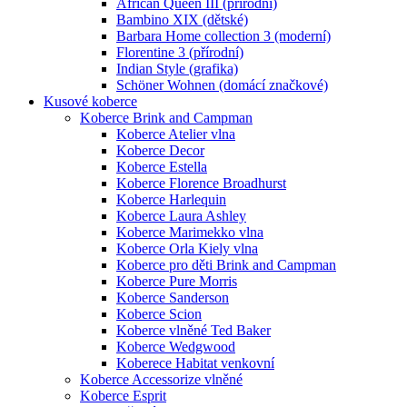
African Queen III (přírodní)
Bambino XIX (dětské)
Barbara Home collection 3 (moderní)
Florentine 3 (přírodní)
Indian Style (grafika)
Schöner Wohnen (domácí značkové)
Kusové koberce
Koberce Brink and Campman
Koberce Atelier vlna
Koberce Decor
Koberce Estella
Koberce Florence Broadhurst
Koberce Harlequin
Koberce Laura Ashley
Koberce Marimekko vlna
Koberce Orla Kiely vlna
Koberce pro děti Brink and Campman
Koberce Pure Morris
Koberce Sanderson
Koberce Scion
Koberce vlněné Ted Baker
Koberce Wedgwood
Koberece Habitat venkovní
Koberce Accessorize vlněné
Koberce Esprit