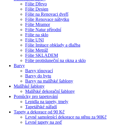
Fólie Dřevo
Fólie Design
Fólie na Renovaci dveří
Fólie Renovace nábytku
Fólie Mramor
Fólie Natur přírodní
Fólie na sklo
Fólie UNI
Fólie Imitace obklady a dlažba
Fólie Metráž
Fólie SKLADEM
Fólie protisluneční na okna a sklo
Barvy
Barvy tónovací
Barvy do bytu
Barvy na malířské šablony
Malířské šablony
Malířské dekorační šablony
Pomůcky pro tapetování
Lepidla na tapety, tmely
Tapetářské nářadí
Tapety a dekorace od 90 Kč
Levné samolepící dekorace na stěnu za 90Kč
Levné tapety na zeď