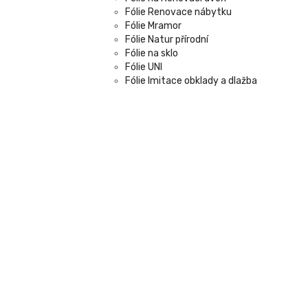
Fólie Renovace nábytku
Fólie Mramor
Fólie Natur přírodní
Fólie na sklo
Fólie UNI
Fólie Imitace obklady a dlažba
Fólie Metráž
Fólie SKLADEM
Fólie protisluneční na okna a sklo
Barvy
Barvy tónovací
Barvy do bytu
Barvy na malířské šablony
Malířské šablony
Malířské dekorační šablony
Pomůcky pro tapetování
Lepidla na tapety, tmely
Tapetářské nářadí
Tapety a dekorace od 90 Kč
Levné samolepící dekorace na stěnu za 
Levné tapety na zeď