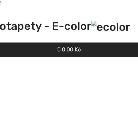
č
totapety - E-color
0
0.00 Kč