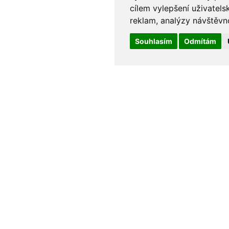
cílem vylepšení uživatel
reklam, analýzy návštěvno
Souhlasím
Odmítám
90Kč