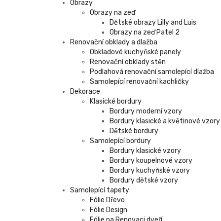
Obrazy
Obrazy na zeď
Dětské obrazy Lilly and Luis
Obrazy na zeď Patel 2
Renovační obklady a dlažba
Obkladové kuchyňské panely
Renovační obklady stěn
Podlahová renovační samolepící dlažba
Samolepící renovační kachličky
Dekorace
Klasické bordury
Bordury moderní vzory
Bordury klasické a květinové vzory
Dětské bordury
Samolepící bordury
Bordury klasické vzory
Bordury koupelnové vzory
Bordury kuchyňské vzory
Bordury dětské vzory
Samolepící tapety
Fólie Dřevo
Fólie Design
Fólie na Renovaci dveří