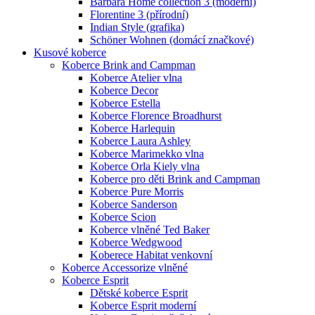
Barbara Home collection 3 (moderní)
Florentine 3 (přírodní)
Indian Style (grafika)
Schöner Wohnen (domácí značkové)
Kusové koberce
Koberce Brink and Campman
Koberce Atelier vlna
Koberce Decor
Koberce Estella
Koberce Florence Broadhurst
Koberce Harlequin
Koberce Laura Ashley
Koberce Marimekko vlna
Koberce Orla Kiely vlna
Koberce pro děti Brink and Campman
Koberce Pure Morris
Koberce Sanderson
Koberce Scion
Koberce vlněné Ted Baker
Koberce Wedgwood
Koberece Habitat venkovní
Koberce Accessorize vlněné
Koberce Esprit
Dětské koberce Esprit
Koberce Esprit moderní