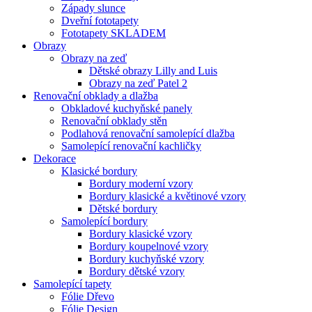
Západy slunce
Dveřní fototapety
Fototapety SKLADEM
Obrazy
Obrazy na zeď
Dětské obrazy Lilly and Luis
Obrazy na zeď Patel 2
Renovační obklady a dlažba
Obkladové kuchyňské panely
Renovační obklady stěn
Podlahová renovační samolepící dlažba
Samolepící renovační kachličky
Dekorace
Klasické bordury
Bordury moderní vzory
Bordury klasické a květinové vzory
Dětské bordury
Samolepící bordury
Bordury klasické vzory
Bordury koupelnové vzory
Bordury kuchyňské vzory
Bordury dětské vzory
Samolepící tapety
Fólie Dřevo
Fólie Design