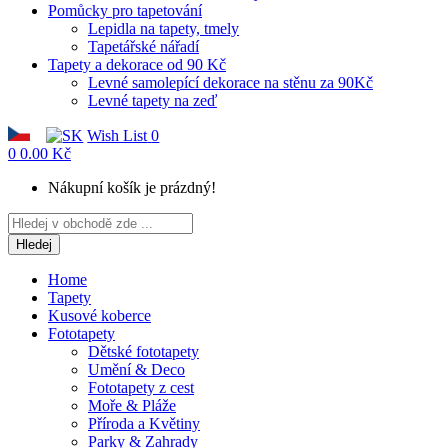
Pomůcky pro tapetování
Lepidla na tapety, tmely
Tapetářské nářadí
Tapety a dekorace od 90 Kč
Levné samolepící dekorace na stěnu za 90Kč
Levné tapety na zeď
Wish List
0
0
0.00 Kč
Nákupní košík je prázdný!
Hledej
Home
Tapety
Kusové koberce
Fototapety
Dětské fototapety
Umění & Deco
Fototapety z cest
Moře & Pláže
Příroda a Květiny
Parky & Zahrady