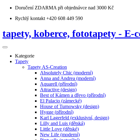
Doručení ZDARMA
při objednávce nad 3000 Kč
Rychlý kontakt +420 608 449 590
tapety, koberce, fototapety - E-c
Kategorie
Tapety
Tapety AS-Creation
Absolutely Chic (moderní)
Anna and Andrea (moderní)
Aquarell (přírodní)
Attractive (design)
Best of Kámen a dřevo (přírodní)
El Palacio (zámecké)
House of Turnowsky (design)
Hygge (přírodní)
Karl Lagerfeld (exklusivní, design)
Lilly and Luis (dětská)
Little Love (dětské)
New Life (moderní)