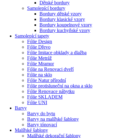
Dětské bordury
Samolepící bordury
Bordury dětské vzory
Bordury klasické vzory
Bordury koupelnové vzory
Bordury kuchyňské vzory
Samolepící tapety
Fólie Design
Fólie Dřevo
Fólie Imitace obklady a dlažba
Fólie Metráž
Fólie Mramor
Fólie na Renovaci dveří
Fólie na sklo
Fólie Natur přírodní
Fólie protisluneční na okna a sklo
Fólie Renovace nábytku
Fólie SKLADEM
Fólie UNI
Barvy
Barvy do bytu
Barvy na malířské šablony
Barvy tónovací
Malířské šablony
Malířské dekorační šablony