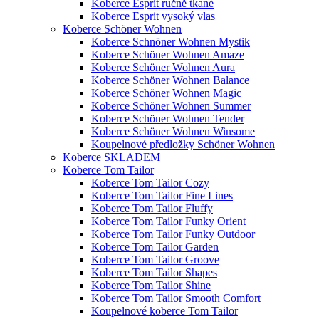
Koberce Esprit ručně tkané
Koberce Esprit vysoký vlas
Koberce Schöner Wohnen
Koberce Schnöner Wohnen Mystik
Koberce Schöner Wohnen Amaze
Koberce Schöner Wohnen Aura
Koberce Schöner Wohnen Balance
Koberce Schöner Wohnen Magic
Koberce Schöner Wohnen Summer
Koberce Schöner Wohnen Tender
Koberce Schöner Wohnen Winsome
Koupelnové předložky Schöner Wohnen
Koberce SKLADEM
Koberce Tom Tailor
Koberce Tom Tailor Cozy
Koberce Tom Tailor Fine Lines
Koberce Tom Tailor Fluffy
Koberce Tom Tailor Funky Orient
Koberce Tom Tailor Funky Outdoor
Koberce Tom Tailor Garden
Koberce Tom Tailor Groove
Koberce Tom Tailor Shapes
Koberce Tom Tailor Shine
Koberce Tom Tailor Smooth Comfort
Koupelnové koberce Tom Tailor