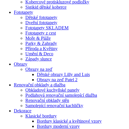
Kobercové protiskluzové podložky
Sigikid dětské koberce
Fototapety
Dětské fototapety
Dveřní fototapety
Fototapety SKLADEM
Fototapety z cest
Moře & Pláže
Parky & Zahrady
Příroda a Květiny
Umění & Deco
Západy slunce
Obrazy
Obrazy na zeď
Dětské obrazy Lilly and Luis
Obrazy na zeď Patel 2
Renovační obklady a dlažba
Obkladové kuchyňské panely
Podlahová renovační samolepící dlažba
Renovační obklady stěn
Samolepící renovační kachličky
Dekorace
Klasické bordury
Bordury klasické a květinové vzory
Bordury moderní vzory