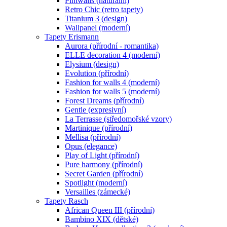
Pintwalls (naturální)
Retro Chic (retro tapety)
Titanium 3 (design)
Wallpanel (moderní)
Tapety Erismann
Aurora (přírodní - romantika)
ELLE decoration 4 (moderní)
Elysium (design)
Evolution (přírodní)
Fashion for walls 4 (moderní)
Fashion for walls 5 (moderní)
Forest Dreams (přírodní)
Gentle (expresivní)
La Terrasse (středomořské vzory)
Martinique (přírodní)
Mellisa (přírodní)
Opus (elegance)
Play of Light (přírodní)
Pure harmony (přírodní)
Secret Garden (přírodní)
Spotlight (moderní)
Versailles (zámecké)
Tapety Rasch
African Queen III (přírodní)
Bambino XIX (dětské)