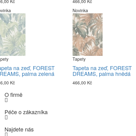
6,00 Kč
466,00 Kč
vinka
Novinka
pety
Tapety
apeta na zeď, FOREST
Tapeta na zeď, FOREST
REAMS, palma zelená
DREAMS, palma hnědá
6,00 Kč
466,00 Kč
O firmě
Péče o zákazníka
Najdete nás