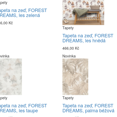
pety
apeta na zeď, FOREST
REAMS, les zelená
6,00 Kč
Tapety
Tapeta na zeď, FOREST
DREAMS, les hnědá
466,00 Kč
vinka
Novinka
pety
Tapety
apeta na zeď, FOREST
Tapeta na zeď, FOREST
REAMS, les taupe
DREAMS, palma béžová