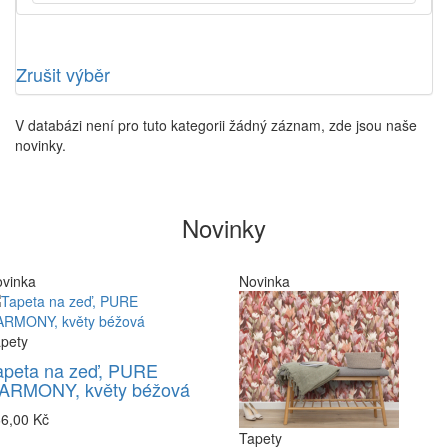
Zrušit výběr
V databázi není pro tuto kategorii žádný záznam, zde jsou naše
novinky.
Novinky
vinka
Novinka
pety
apeta na zeď, PURE
ARMONY, květy béžová
6,00 Kč
Tapety