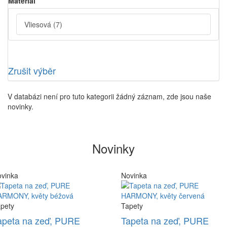
Material
Vliesová
(7)
Zrušit výběr
V databázi není pro tuto kategorii žádný záznam, zde jsou naše
novinky.
Novinky
vinka
Novinka
pety
Tapety
apeta na zeď, PURE
Tapeta na zeď, PURE