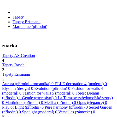
Tapety
Tapety Erismann
Martinique (přírodní)
značka
Tapety AS-Creation
4
Tapety Rasch
2
Tapety Erismann
1
Aurora (přírodní - romantika)
0
ELLE decoration 4 (moderní)
0
Elysium (design)
0
Evolution (přírodní)
0
Fashion for walls 4
(moderní)
0
Fashion for walls 5 (moderní)
0
Forest Dreams
(přírodní)
1
Gentle (expresivní)
0
La Terrasse (středomořské vzory)
0
Martinique (přírodní)
0
Mellisa (přírodní)
0
Opus (elegance)
0
Play of Light (přírodní)
0
Pure harmony (přírodní)
0
Secret Garden
(přírodní)
0
Spotlight (moderní)
0
Versailles (zámecké)
0
Filtr