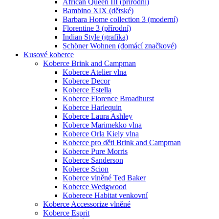
African Queen III (přírodní)
Bambino XIX (dětské)
Barbara Home collection 3 (moderní)
Florentine 3 (přírodní)
Indian Style (grafika)
Schöner Wohnen (domácí značkové)
Kusové koberce
Koberce Brink and Campman
Koberce Atelier vlna
Koberce Decor
Koberce Estella
Koberce Florence Broadhurst
Koberce Harlequin
Koberce Laura Ashley
Koberce Marimekko vlna
Koberce Orla Kiely vlna
Koberce pro děti Brink and Campman
Koberce Pure Morris
Koberce Sanderson
Koberce Scion
Koberce vlněné Ted Baker
Koberce Wedgwood
Koberece Habitat venkovní
Koberce Accessorize vlněné
Koberce Esprit