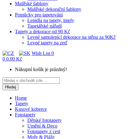
Malířské šablony
Malířské dekorační šablony
Pomůcky pro tapetování
Lepidla na tapety, tmely
Tapetářské nářadí
Tapety a dekorace od 90 Kč
Levné samolepící dekorace na stěnu za 90Kč
Levné tapety na zeď
Wish List
0
0
0.00 Kč
Nákupní košík je prázdný!
Hledej
Home
Tapety
Kusové koberce
Fototapety
Dětské fototapety
Umění & Deco
Fototapety z cest
Moře & Pláže