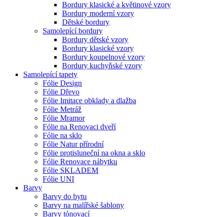
Bordury klasické a květinové vzory
Bordury moderní vzory
Dětské bordury
Samolepící bordury
Bordury dětské vzory
Bordury klasické vzory
Bordury koupelnové vzory
Bordury kuchyňské vzory
Samolepící tapety
Fólie Design
Fólie Dřevo
Fólie Imitace obklady a dlažba
Fólie Metráž
Fólie Mramor
Fólie na Renovaci dveří
Fólie na sklo
Fólie Natur přírodní
Fólie protisluneční na okna a sklo
Fólie Renovace nábytku
Fólie SKLADEM
Fólie UNI
Barvy
Barvy do bytu
Barvy na malířské šablony
Barvy tónovací