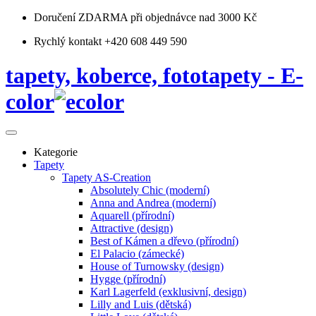
Doručení ZDARMA
při objednávce nad 3000 Kč
Rychlý kontakt +420 608 449 590
tapety, koberce, fototapety - E-
color
Kategorie
Tapety
Tapety AS-Creation
Absolutely Chic (moderní)
Anna and Andrea (moderní)
Aquarell (přírodní)
Attractive (design)
Best of Kámen a dřevo (přírodní)
El Palacio (zámecké)
House of Turnowsky (design)
Hygge (přírodní)
Karl Lagerfeld (exklusivní, design)
Lilly and Luis (dětská)