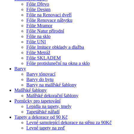
Fólie Dřevo
Fólie Design
Fólie na Renovaci dveří
Fólie Renovace nábytku
Fólie Mramor
Fólie Natur přírodní
Fólie na sklo
Fólie UNI
Fólie Imitace obklady a dlažba
Fólie Metráž
Fólie SKLADEM
Fólie protisluneční na okna a sklo
Barvy
Barvy tónovací
Barvy do bytu
Barvy na malířské šablony
Malířské šablony
Malířské dekorační šablony
Pomůcky pro tapetování
Lepidla na tapety, tmely
Tapetářské nářadí
Tapety a dekorace od 90 Kč
Levné samolepící dekorace na stěnu za 90Kč
Levné tapety na zeď