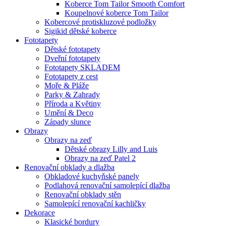
Koberce Tom Tailor Smooth Comfort
Koupelnové koberce Tom Tailor
Kobercové protiskluzové podložky
Sigikid dětské koberce
Fototapety
Dětské fototapety
Dveřní fototapety
Fototapety SKLADEM
Fototapety z cest
Moře & Pláže
Parky & Zahrady
Příroda a Květiny
Umění & Deco
Západy slunce
Obrazy
Obrazy na zeď
Dětské obrazy Lilly and Luis
Obrazy na zeď Patel 2
Renovační obklady a dlažba
Obkladové kuchyňské panely
Podlahová renovační samolepící dlažba
Renovační obklady stěn
Samolepící renovační kachličky
Dekorace
Klasické bordury