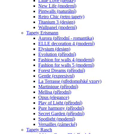
Little Love (dětské)
New Life (moderní)
Pintwalls (naturální)
Retro Chic (retro tapety)
Titanium 3 (design)
Wallpanel (moderní)
Tapety Erismann
Aurora (přírodní - romantika)
ELLE decoration 4 (moderní)
Elysium (design)
Evolution (přírodní)
Fashion for walls 4 (moderní)
Fashion for walls 5 (moderní)
Forest Dreams (přírodní)
Gentle (expresivní)
La Terrasse (středomořské vzory)
Martinique (přírodní)
Mellisa (přírodní)
Opus (elegance)
Play of Light (přírodní)
Pure harmony (přírodní)
Secret Garden (přírodní)
Spotlight (moderní)
Versailles (zámecké)
Tapety Rasch