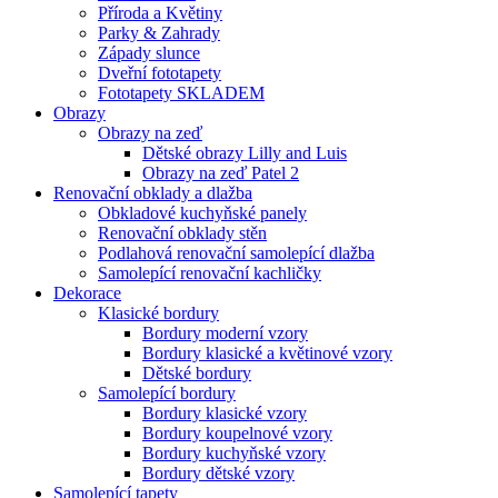
Příroda a Květiny
Parky & Zahrady
Západy slunce
Dveřní fototapety
Fototapety SKLADEM
Obrazy
Obrazy na zeď
Dětské obrazy Lilly and Luis
Obrazy na zeď Patel 2
Renovační obklady a dlažba
Obkladové kuchyňské panely
Renovační obklady stěn
Podlahová renovační samolepící dlažba
Samolepící renovační kachličky
Dekorace
Klasické bordury
Bordury moderní vzory
Bordury klasické a květinové vzory
Dětské bordury
Samolepící bordury
Bordury klasické vzory
Bordury koupelnové vzory
Bordury kuchyňské vzory
Bordury dětské vzory
Samolepící tapety