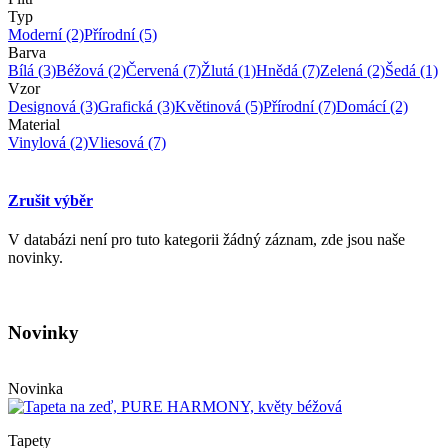
Typ
Moderní
(2)
Přírodní
(5)
Barva
Bílá
(3)
Béžová
(2)
Červená
(7)
Žlutá
(1)
Hnědá
(7)
Zelená
(2)
Šedá
(1)
Vzor
Designová
(3)
Grafická
(3)
Květinová
(5)
Přírodní
(7)
Domácí
(2)
Material
Vinylová
(2)
Vliesová
(7)
Zrušit výběr
V databázi není pro tuto kategorii žádný záznam, zde jsou naše
novinky.
Novinky
Novinka
Tapety