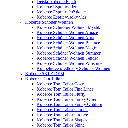
Dětské koberce Esprit
Koberce Esprit moderní
Koberce Esprit ručně tkané
Koberce Esprit vysoký vlas
Koberce Schöner Wohnen
Koberce Schnöner Wohnen Mystik
Koberce Schöner Wohnen Amaze
Koberce Schöner Wohnen Aura
Koberce Schöner Wohnen Balance
Koberce Schöner Wohnen Magic
Koberce Schöner Wohnen Summer
Koberce Schöner Wohnen Tender
Koberce Schöner Wohnen Winsome
Koupelnové předložky Schöner Wohnen
Koberce SKLADEM
Koberce Tom Tailor
Koberce Tom Tailor Cozy
Koberce Tom Tailor Fine Lines
Koberce Tom Tailor Fluffy
Koberce Tom Tailor Funky Orient
Koberce Tom Tailor Funky Outdoor
Koberce Tom Tailor Garden
Koberce Tom Tailor Groove
Koberce Tom Tailor Shapes
Koberce Tom Tailor Shine