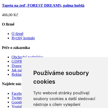
Tapeta na zeď, FOREST DREAMS, palma hnědá
466,00 Kč
O firmě
O firmě
Rychlý kontakt
Péče o zákazníka
Obchodní podmínky
GDPR
Doprava
Jak nakupovat
Používáme soubory
Reklamace
cookies
Najdete nás
Tyto webové stránky používají
Facebook
Twitter
soubory cookies a další sledovací
Google
nástroje s cílem vylepšení
Youtube