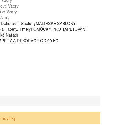
é Vzory
nové Vzory
ské Vzory
Vzory
 Dekorační Šablony
MALÍŘSKÉ ŠABLONY
Na Tapety, Tmely
POMŮCKY PRO TAPETOVÁNÍ
ské Nářadí
APETY A DEKORACE OD 90 KČ
 novinky.