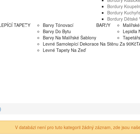
Bordury Klasick
Bordury Koupel
Bordury Kuchyň
Bordury Dětské 
EPÍCÍ TAPETY
Barvy Tónovací
BARVY
Malířské
Barvy Do Bytu
Lepidla 
Barvy Na Malířské Šablony
Tapetář
Levné Samolepící Dekorace Na Stěnu Za 90Kč
T
Levné Tapety Na Zeď
)
V databázi není pro tuto kategorii žádný záznam, zde jsou naše