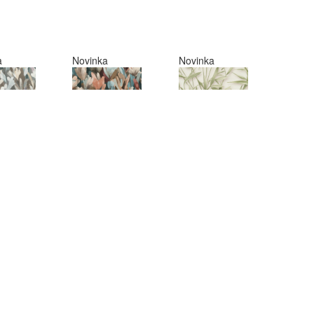
a
Novinka
Novinka
Tapety
Tapety
a na zeď,
Tapeta na zeď,
Tapeta na zeď,
E
PURE
PURE
ONY,
HARMONY,
HARMONY,
 modrá
květy hnědá
listy zelená
 Kč
466,00 Kč
466,00 Kč
a
Novinka
Novinka