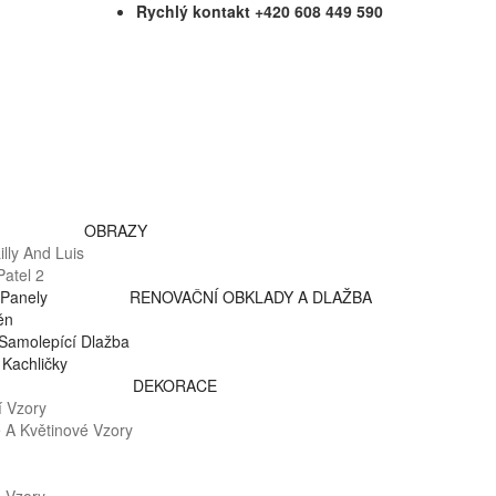
Rychlý kontakt +420 608 449 590
OBRAZY
lly And Luis
atel 2
Panely
RENOVAČNÍ OBKLADY A DLAŽBA
ěn
Samolepící Dlažba
Kachličky
DEKORACE
 Vzory
é A Květinové Vzory