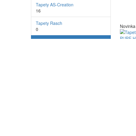
Tapety AS-Creation
16
Tapety Rasch
Novinka
0
Tapety Erismann
4
Tapety
Tapeta
Aurora (přírodní - romantika)
0
PURE
HARM
ELLE decoration 4 (moderní)
0
květy 
Elysium (design)
0
466,00 
Evolution (přírodní)
2
Fashion for walls 4 (moderní)
0
Novinka
Fashion for walls 5 (moderní)
0
Forest Dreams (přírodní)
0