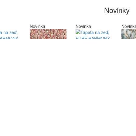
Novinky
Novinka
Novinka
Novink
Tapety
 na zeď,
Tapeta na zeď,
Tapety
PURE
ONY,
HARMONY,
Tapeta na zeď,
Tapety
béžová
květy
PURE
tyrkysová
Tapet
HARMONY,
Kč
PUR
květy červená
466,00 Kč
HARM
466,00 Kč
květy
466,00
Novinka
Novinka
Novink
Tapety
Tapeta na zeď,