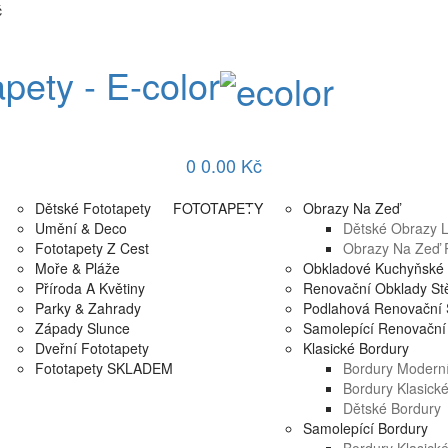
č
apety - E-color
0
0.00 Kč
Dětské Fototapety
FOTOTAPETY
Obrazy Na Zeď
Umění & Deco
Dětské Obrazy Li
Fototapety Z Cest
Obrazy Na Zeď P
Moře & Pláže
Obkladové Kuchyňské 
Příroda A Květiny
Renovační Obklady St
Parky & Zahrady
Podlahová Renovační 
Západy Slunce
Samolepící Renovační 
Dveřní Fototapety
Klasické Bordury
Fototapety SKLADEM
Bordury Moderní
Bordury Klasick
Dětské Bordury
Samolepící Bordury