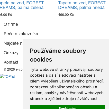
apeta na zeď, FOREST
Tapeta na zeď, FOREST
REAMS, palma zelená
DREAMS, palma hnědá
6,00 Kč
466,00 Kč
O firmě
Péče o zákazníka
Najdete nás
Používáme soubory
Odkazy
cookies
Kontakt
© 2026 e-color.cz
Tyto webové stránky používají soubory
cookies a další sledovací nástroje s
cílem vylepšení uživatelského prostředí,
zobrazení přizpůsobeného obsahu a
reklam, analýzy návštěvnosti webových
stránek a zjištění zdroje návštěvnosti.
Souhlasím