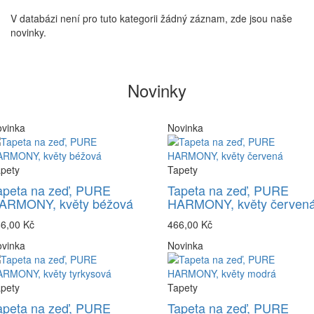
V databázi není pro tuto kategorii žádný záznam, zde jsou naše
novinky.
Novinky
vinka
Novinka
pety
Tapety
apeta na zeď, PURE
Tapeta na zeď, PURE
ARMONY, květy béžová
HARMONY, květy červen
6,00 Kč
466,00 Kč
vinka
Novinka
pety
Tapety
apeta na zeď, PURE
Tapeta na zeď, PURE