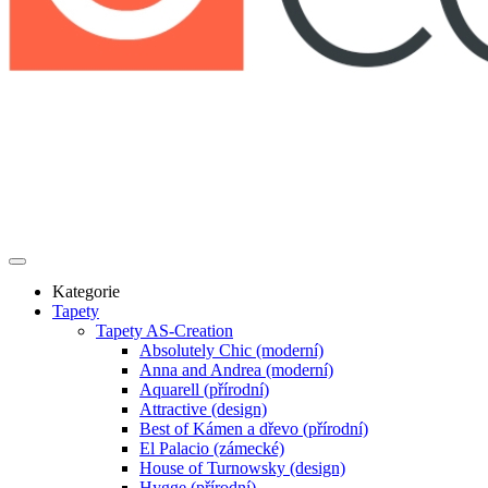
Kategorie
Tapety
Tapety AS-Creation
Absolutely Chic (moderní)
Anna and Andrea (moderní)
Aquarell (přírodní)
Attractive (design)
Best of Kámen a dřevo (přírodní)
El Palacio (zámecké)
House of Turnowsky (design)
Hygge (přírodní)