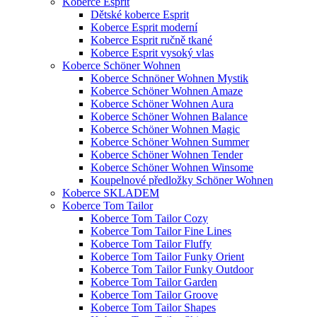
Koberce Esprit
Dětské koberce Esprit
Koberce Esprit moderní
Koberce Esprit ručně tkané
Koberce Esprit vysoký vlas
Koberce Schöner Wohnen
Koberce Schnöner Wohnen Mystik
Koberce Schöner Wohnen Amaze
Koberce Schöner Wohnen Aura
Koberce Schöner Wohnen Balance
Koberce Schöner Wohnen Magic
Koberce Schöner Wohnen Summer
Koberce Schöner Wohnen Tender
Koberce Schöner Wohnen Winsome
Koupelnové předložky Schöner Wohnen
Koberce SKLADEM
Koberce Tom Tailor
Koberce Tom Tailor Cozy
Koberce Tom Tailor Fine Lines
Koberce Tom Tailor Fluffy
Koberce Tom Tailor Funky Orient
Koberce Tom Tailor Funky Outdoor
Koberce Tom Tailor Garden
Koberce Tom Tailor Groove
Koberce Tom Tailor Shapes