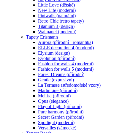
Little Love (dětské)
New Life (moderní)
Pintwalls (naturální)
Retro Chic (retro tapety)
Titanium 3 (design)
Wallpanel (moderní)
Tapety Erismann
Aurora (přírodní - romantika)
ELLE decoration 4 (moderní)
Elysium (design)
Evolution (přírodní)
Fashion for walls 4 (moderní)
Fashion for walls 5 (moderní)
Forest Dreams (přírodní)
Gentle (expresivní)
La Terrasse (středomořské vzory)
Martinique (přírodní)
Mellisa (přírodní)
Opus (elegance)
Play of Light (přírodní)
Pure harmony (přírodní)
Secret Garden (přírodní)
Spotlight (moderní)
Versailles (zámecké)