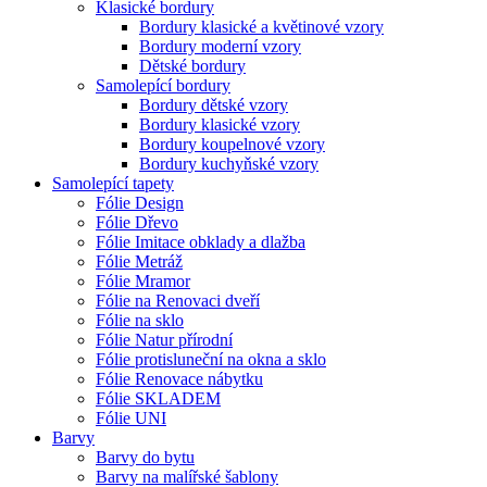
Klasické bordury
Bordury klasické a květinové vzory
Bordury moderní vzory
Dětské bordury
Samolepící bordury
Bordury dětské vzory
Bordury klasické vzory
Bordury koupelnové vzory
Bordury kuchyňské vzory
Samolepící tapety
Fólie Design
Fólie Dřevo
Fólie Imitace obklady a dlažba
Fólie Metráž
Fólie Mramor
Fólie na Renovaci dveří
Fólie na sklo
Fólie Natur přírodní
Fólie protisluneční na okna a sklo
Fólie Renovace nábytku
Fólie SKLADEM
Fólie UNI
Barvy
Barvy do bytu
Barvy na malířské šablony