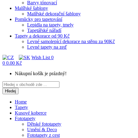
Barvy tónovací
Malířské šablony
Malířské dekorační šablony
Pomůcky pro tapetování
Lepidla na tapety, tmely
Tapetářské nářadí
Tapety a dekorace od 90 Kč
Levné samolepící dekorace na stěnu za 90Kč
Levné tapety na zeď
Wish List
0
0
0.00 Kč
Nákupní košík je prázdný!
Hledej
Home
Tapety
Kusové koberce
Fototapety
Dětské fototapety
Umění & Deco
Fototapety z cest