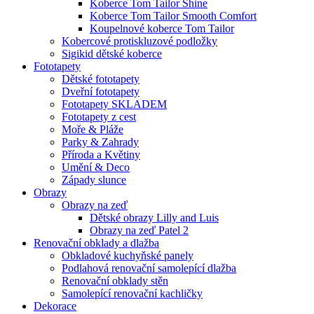
Koberce Tom Tailor Shine
Koberce Tom Tailor Smooth Comfort
Koupelnové koberce Tom Tailor
Kobercové protiskluzové podložky
Sigikid dětské koberce
Fototapety
Dětské fototapety
Dveřní fototapety
Fototapety SKLADEM
Fototapety z cest
Moře & Pláže
Parky & Zahrady
Příroda a Květiny
Umění & Deco
Západy slunce
Obrazy
Obrazy na zeď
Dětské obrazy Lilly and Luis
Obrazy na zeď Patel 2
Renovační obklady a dlažba
Obkladové kuchyňské panely
Podlahová renovační samolepící dlažba
Renovační obklady stěn
Samolepící renovační kachličky
Dekorace