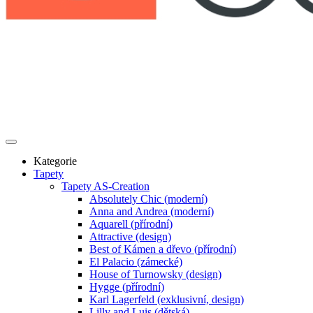
Kategorie
Tapety
Tapety AS-Creation
Absolutely Chic (moderní)
Anna and Andrea (moderní)
Aquarell (přírodní)
Attractive (design)
Best of Kámen a dřevo (přírodní)
El Palacio (zámecké)
House of Turnowsky (design)
Hygge (přírodní)
Karl Lagerfeld (exklusivní, design)
Lilly and Luis (dětská)