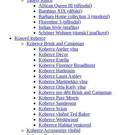
Tapety Rasch
African Queen III (přírodní)
Bambino XIX (dětské)
Barbara Home collection 3 (moderní)
Florentine 3 (přírodní)
Indian Style (grafika)
Schöner Wohnen (domácí značkové)
Kusové koberce
Koberce Brink and Campman
Koberce Atelier vlna
Koberce Decor
Koberce Estella
Koberce Florence Broadhurst
Koberce Harlequin
Koberce Laura Ashley
Koberce Marimekko vlna
Koberce Orla Kiely vlna
Koberce pro děti Brink and Campman
Koberce Pure Morris
Koberce Sanderson
Koberce Scion
Koberce vlněné Ted Baker
Koberce Wedgwood
Koberece Habitat venkovní
Koberce Accessorize vlněné