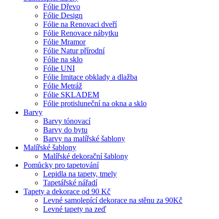
Fólie Dřevo
Fólie Design
Fólie na Renovaci dveří
Fólie Renovace nábytku
Fólie Mramor
Fólie Natur přírodní
Fólie na sklo
Fólie UNI
Fólie Imitace obklady a dlažba
Fólie Metráž
Fólie SKLADEM
Fólie protisluneční na okna a sklo
Barvy
Barvy tónovací
Barvy do bytu
Barvy na malířské šablony
Malířské šablony
Malířské dekorační šablony
Pomůcky pro tapetování
Lepidla na tapety, tmely
Tapetářské nářadí
Tapety a dekorace od 90 Kč
Levné samolepící dekorace na stěnu za 90Kč
Levné tapety na zeď