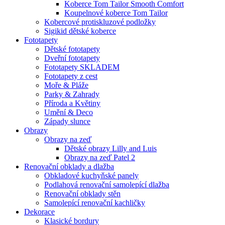
Koberce Tom Tailor Smooth Comfort
Koupelnové koberce Tom Tailor
Kobercové protiskluzové podložky
Sigikid dětské koberce
Fototapety
Dětské fototapety
Dveřní fototapety
Fototapety SKLADEM
Fototapety z cest
Moře & Pláže
Parky & Zahrady
Příroda a Květiny
Umění & Deco
Západy slunce
Obrazy
Obrazy na zeď
Dětské obrazy Lilly and Luis
Obrazy na zeď Patel 2
Renovační obklady a dlažba
Obkladové kuchyňské panely
Podlahová renovační samolepící dlažba
Renovační obklady stěn
Samolepící renovační kachličky
Dekorace
Klasické bordury