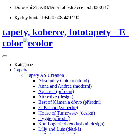
Doručení ZDARMA
při objednávce nad 3000 Kč
Rychlý kontakt +420 608 449 590
tapety, koberce, fototapety - E-
color
Kategorie
Tapety
Tapety AS-Creation
Absolutely Chic (moderní)
Anna and Andrea (moderní)
Aquarell (přírodní)
Attractive (design)
Best of Kámen a dřevo (přírodní)
El Palacio (zámecké)
House of Turnowsky (design)
Hygge (přírodní)
Karl Lagerfeld (exklusivní, design)
Lilly and Luis (dětská)