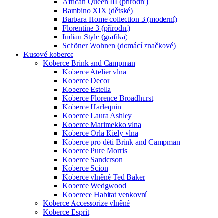
African Queen III (přírodní)
Bambino XIX (dětské)
Barbara Home collection 3 (moderní)
Florentine 3 (přírodní)
Indian Style (grafika)
Schöner Wohnen (domácí značkové)
Kusové koberce
Koberce Brink and Campman
Koberce Atelier vlna
Koberce Decor
Koberce Estella
Koberce Florence Broadhurst
Koberce Harlequin
Koberce Laura Ashley
Koberce Marimekko vlna
Koberce Orla Kiely vlna
Koberce pro děti Brink and Campman
Koberce Pure Morris
Koberce Sanderson
Koberce Scion
Koberce vlněné Ted Baker
Koberce Wedgwood
Koberece Habitat venkovní
Koberce Accessorize vlněné
Koberce Esprit