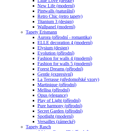
Little Love (dětské)
New Life (moderní)
Pintwalls (naturální)
Retro Chic (retro tapety)
Titanium 3 (design)
Wallpanel (moderní)
Tapety Erismann
Aurora (přírodní - romantika)
ELLE decoration 4 (moderní)
Elysium (design)
Evolution (přírodní)
Fashion for walls 4 (moderní)
Fashion for walls 5 (moderní)
Forest Dreams (přírodní)
Gentle (expresivní)
La Terrasse (středomořské vzory)
Martinique (přírodní)
Mellisa (přírodní)
Opus (elegance)
Play of Light (přírodní)
Pure harmony (přírodní)
Secret Garden (přírodní)
Spotlight (moderní)
Versailles (zámecké)
Tapety Rasch