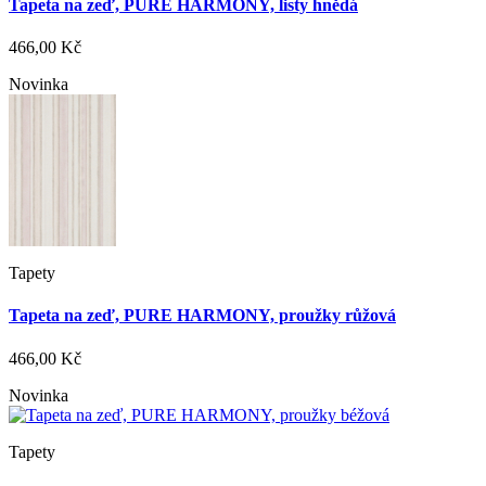
Tapeta na zeď, PURE HARMONY, listy hnědá
466,00 Kč
Novinka
Tapety
Tapeta na zeď, PURE HARMONY, proužky růžová
466,00 Kč
Novinka
Tapety