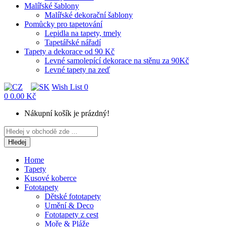
Malířské šablony
Malířské dekorační šablony
Pomůcky pro tapetování
Lepidla na tapety, tmely
Tapetářské nářadí
Tapety a dekorace od 90 Kč
Levné samolepící dekorace na stěnu za 90Kč
Levné tapety na zeď
Wish List
0
0
0.00 Kč
Nákupní košík je prázdný!
Hledej
Home
Tapety
Kusové koberce
Fototapety
Dětské fototapety
Umění & Deco
Fototapety z cest
Moře & Pláže