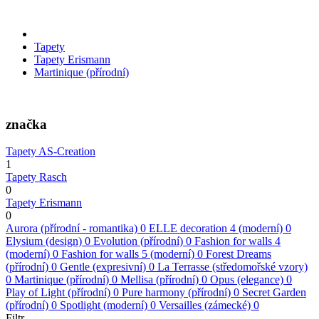
Tapety
Tapety Erismann
Martinique (přírodní)
značka
Tapety AS-Creation
1
Tapety Rasch
0
Tapety Erismann
0
Aurora (přírodní - romantika)
0
ELLE decoration 4 (moderní)
0
Elysium (design)
0
Evolution (přírodní)
0
Fashion for walls 4
(moderní)
0
Fashion for walls 5 (moderní)
0
Forest Dreams
(přírodní)
0
Gentle (expresivní)
0
La Terrasse (středomořské vzory)
0
Martinique (přírodní)
0
Mellisa (přírodní)
0
Opus (elegance)
0
Play of Light (přírodní)
0
Pure harmony (přírodní)
0
Secret Garden
(přírodní)
0
Spotlight (moderní)
0
Versailles (zámecké)
0
Filtr