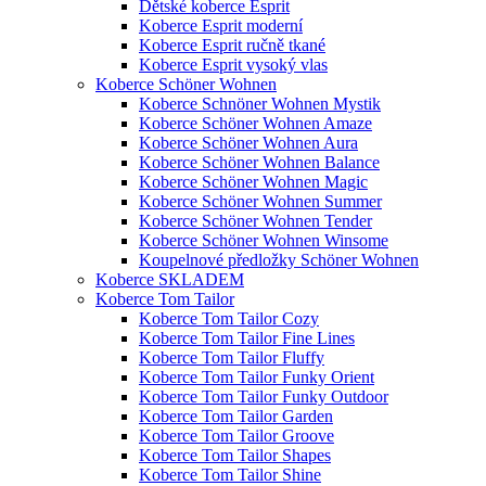
Dětské koberce Esprit
Koberce Esprit moderní
Koberce Esprit ručně tkané
Koberce Esprit vysoký vlas
Koberce Schöner Wohnen
Koberce Schnöner Wohnen Mystik
Koberce Schöner Wohnen Amaze
Koberce Schöner Wohnen Aura
Koberce Schöner Wohnen Balance
Koberce Schöner Wohnen Magic
Koberce Schöner Wohnen Summer
Koberce Schöner Wohnen Tender
Koberce Schöner Wohnen Winsome
Koupelnové předložky Schöner Wohnen
Koberce SKLADEM
Koberce Tom Tailor
Koberce Tom Tailor Cozy
Koberce Tom Tailor Fine Lines
Koberce Tom Tailor Fluffy
Koberce Tom Tailor Funky Orient
Koberce Tom Tailor Funky Outdoor
Koberce Tom Tailor Garden
Koberce Tom Tailor Groove
Koberce Tom Tailor Shapes
Koberce Tom Tailor Shine