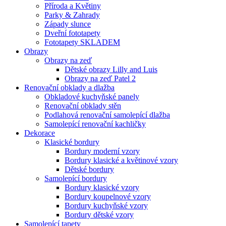
Příroda a Květiny
Parky & Zahrady
Západy slunce
Dveřní fototapety
Fototapety SKLADEM
Obrazy
Obrazy na zeď
Dětské obrazy Lilly and Luis
Obrazy na zeď Patel 2
Renovační obklady a dlažba
Obkladové kuchyňské panely
Renovační obklady stěn
Podlahová renovační samolepící dlažba
Samolepící renovační kachličky
Dekorace
Klasické bordury
Bordury moderní vzory
Bordury klasické a květinové vzory
Dětské bordury
Samolepící bordury
Bordury klasické vzory
Bordury koupelnové vzory
Bordury kuchyňské vzory
Bordury dětské vzory
Samolepící tapety