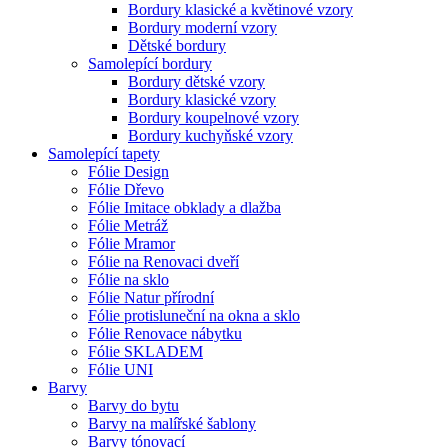
Bordury klasické a květinové vzory
Bordury moderní vzory
Dětské bordury
Samolepící bordury
Bordury dětské vzory
Bordury klasické vzory
Bordury koupelnové vzory
Bordury kuchyňské vzory
Samolepící tapety
Fólie Design
Fólie Dřevo
Fólie Imitace obklady a dlažba
Fólie Metráž
Fólie Mramor
Fólie na Renovaci dveří
Fólie na sklo
Fólie Natur přírodní
Fólie protisluneční na okna a sklo
Fólie Renovace nábytku
Fólie SKLADEM
Fólie UNI
Barvy
Barvy do bytu
Barvy na malířské šablony
Barvy tónovací