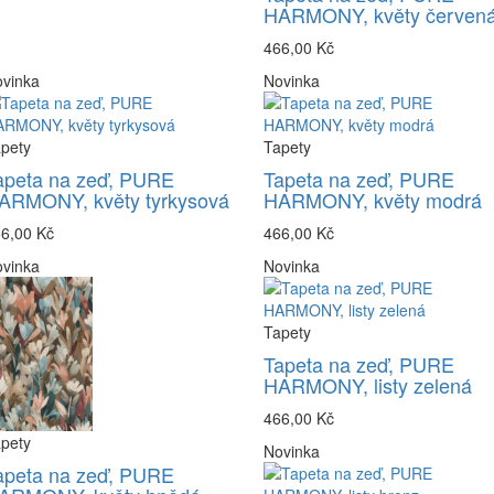
HARMONY, květy červen
466,00 Kč
vinka
Novinka
pety
Tapety
apeta na zeď, PURE
Tapeta na zeď, PURE
ARMONY, květy tyrkysová
HARMONY, květy modrá
6,00 Kč
466,00 Kč
vinka
Novinka
Tapety
Tapeta na zeď, PURE
HARMONY, listy zelená
466,00 Kč
pety
Novinka
apeta na zeď, PURE