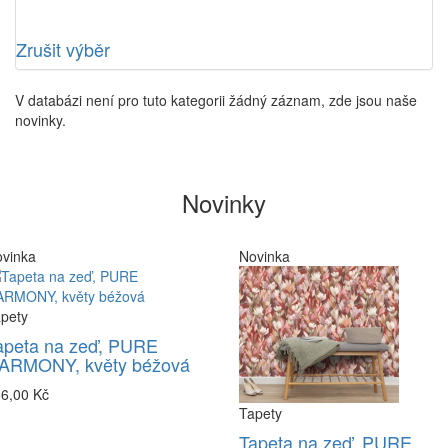
Zrušit výběr
V databázi není pro tuto kategorii žádný záznam, zde jsou naše
novinky.
Novinky
vinka
Novinka
pety
apeta na zeď, PURE
ARMONY, květy béžová
6,00 Kč
Tapety
Tapeta na zeď, PURE