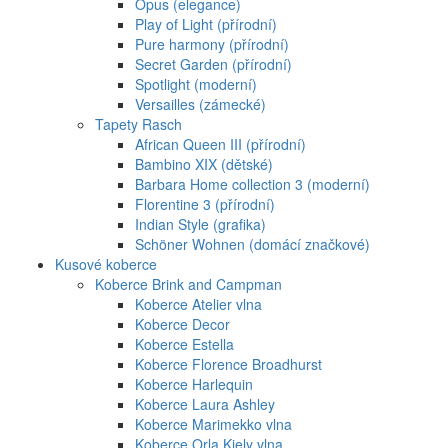
Opus (elegance)
Play of Light (přírodní)
Pure harmony (přírodní)
Secret Garden (přírodní)
Spotlight (moderní)
Versailles (zámecké)
Tapety Rasch
African Queen III (přírodní)
Bambino XIX (dětské)
Barbara Home collection 3 (moderní)
Florentine 3 (přírodní)
Indian Style (grafika)
Schöner Wohnen (domácí značkové)
Kusové koberce
Koberce Brink and Campman
Koberce Atelier vlna
Koberce Decor
Koberce Estella
Koberce Florence Broadhurst
Koberce Harlequin
Koberce Laura Ashley
Koberce Marimekko vlna
Koberce Orla Kiely vlna