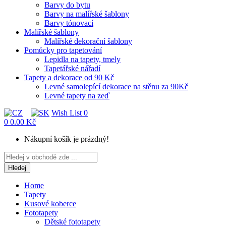
Barvy do bytu
Barvy na malířské šablony
Barvy tónovací
Malířské šablony
Malířské dekorační šablony
Pomůcky pro tapetování
Lepidla na tapety, tmely
Tapetářské nářadí
Tapety a dekorace od 90 Kč
Levné samolepící dekorace na stěnu za 90Kč
Levné tapety na zeď
Wish List
0
0
0.00 Kč
Nákupní košík je prázdný!
Hledej
Home
Tapety
Kusové koberce
Fototapety
Dětské fototapety