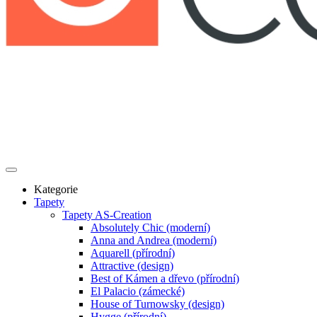
Kategorie
Tapety
Tapety AS-Creation
Absolutely Chic (moderní)
Anna and Andrea (moderní)
Aquarell (přírodní)
Attractive (design)
Best of Kámen a dřevo (přírodní)
El Palacio (zámecké)
House of Turnowsky (design)
Hygge (přírodní)