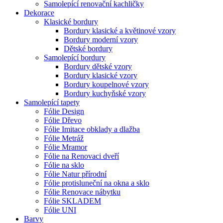
Samolepící renovační kachličky
Dekorace
Klasické bordury
Bordury klasické a květinové vzory
Bordury moderní vzory
Dětské bordury
Samolepící bordury
Bordury dětské vzory
Bordury klasické vzory
Bordury koupelnové vzory
Bordury kuchyňské vzory
Samolepící tapety
Fólie Design
Fólie Dřevo
Fólie Imitace obklady a dlažba
Fólie Metráž
Fólie Mramor
Fólie na Renovaci dveří
Fólie na sklo
Fólie Natur přírodní
Fólie protisluneční na okna a sklo
Fólie Renovace nábytku
Fólie SKLADEM
Fólie UNI
Barvy