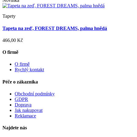
Novinka
Tapety
Tapeta na zeď, FOREST DREAMS, palma hnědá
466,00 Kč
O firmě
O firmě
Rychlý kontakt
Péče o zákazníka
Obchodní podmínky
GDPR
Doprava
Jak nakupovat
Reklamace
Najdete nás