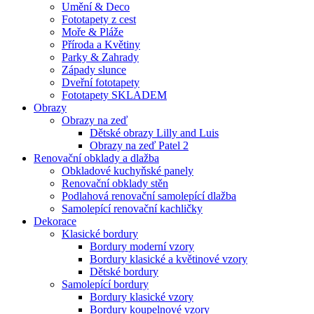
Umění & Deco
Fototapety z cest
Moře & Pláže
Příroda a Květiny
Parky & Zahrady
Západy slunce
Dveřní fototapety
Fototapety SKLADEM
Obrazy
Obrazy na zeď
Dětské obrazy Lilly and Luis
Obrazy na zeď Patel 2
Renovační obklady a dlažba
Obkladové kuchyňské panely
Renovační obklady stěn
Podlahová renovační samolepící dlažba
Samolepící renovační kachličky
Dekorace
Klasické bordury
Bordury moderní vzory
Bordury klasické a květinové vzory
Dětské bordury
Samolepící bordury
Bordury klasické vzory
Bordury koupelnové vzory