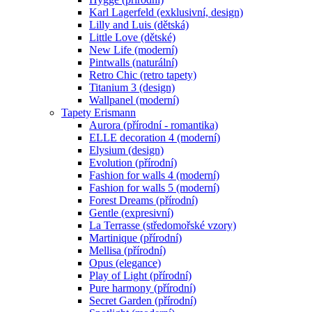
Karl Lagerfeld (exklusivní, design)
Lilly and Luis (dětská)
Little Love (dětské)
New Life (moderní)
Pintwalls (naturální)
Retro Chic (retro tapety)
Titanium 3 (design)
Wallpanel (moderní)
Tapety Erismann
Aurora (přírodní - romantika)
ELLE decoration 4 (moderní)
Elysium (design)
Evolution (přírodní)
Fashion for walls 4 (moderní)
Fashion for walls 5 (moderní)
Forest Dreams (přírodní)
Gentle (expresivní)
La Terrasse (středomořské vzory)
Martinique (přírodní)
Mellisa (přírodní)
Opus (elegance)
Play of Light (přírodní)
Pure harmony (přírodní)
Secret Garden (přírodní)