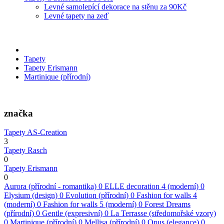
Levné samolepící dekorace na stěnu za 90Kč
Levné tapety na zeď
Tapety
Tapety Erismann
Martinique (přírodní)
značka
Tapety AS-Creation
3
Tapety Rasch
0
Tapety Erismann
0
Aurora (přírodní - romantika)
0
ELLE decoration 4 (moderní)
0
Elysium (design)
0
Evolution (přírodní)
0
Fashion for walls 4
(moderní)
0
Fashion for walls 5 (moderní)
0
Forest Dreams
(přírodní)
0
Gentle (expresivní)
0
La Terrasse (středomořské vzory)
0
Martinique (přírodní)
0
Mellisa (přírodní)
0
Opus (elegance)
0