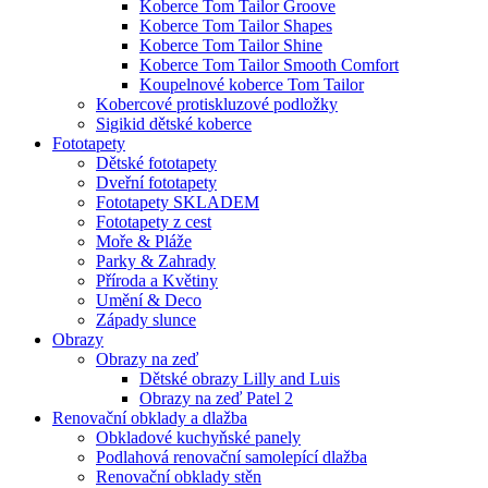
Koberce Tom Tailor Groove
Koberce Tom Tailor Shapes
Koberce Tom Tailor Shine
Koberce Tom Tailor Smooth Comfort
Koupelnové koberce Tom Tailor
Kobercové protiskluzové podložky
Sigikid dětské koberce
Fototapety
Dětské fototapety
Dveřní fototapety
Fototapety SKLADEM
Fototapety z cest
Moře & Pláže
Parky & Zahrady
Příroda a Květiny
Umění & Deco
Západy slunce
Obrazy
Obrazy na zeď
Dětské obrazy Lilly and Luis
Obrazy na zeď Patel 2
Renovační obklady a dlažba
Obkladové kuchyňské panely
Podlahová renovační samolepící dlažba
Renovační obklady stěn