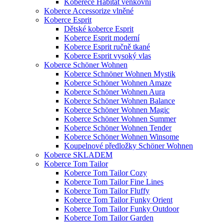
Koberece Habitat venkovní
Koberce Accessorize vlněné
Koberce Esprit
Dětské koberce Esprit
Koberce Esprit moderní
Koberce Esprit ručně tkané
Koberce Esprit vysoký vlas
Koberce Schöner Wohnen
Koberce Schnöner Wohnen Mystik
Koberce Schöner Wohnen Amaze
Koberce Schöner Wohnen Aura
Koberce Schöner Wohnen Balance
Koberce Schöner Wohnen Magic
Koberce Schöner Wohnen Summer
Koberce Schöner Wohnen Tender
Koberce Schöner Wohnen Winsome
Koupelnové předložky Schöner Wohnen
Koberce SKLADEM
Koberce Tom Tailor
Koberce Tom Tailor Cozy
Koberce Tom Tailor Fine Lines
Koberce Tom Tailor Fluffy
Koberce Tom Tailor Funky Orient
Koberce Tom Tailor Funky Outdoor
Koberce Tom Tailor Garden