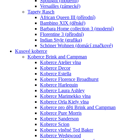
Spotlight (moderní)
Versailles (zámecké)
Tapety Rasch
African Queen III (přírodní)
Bambino XIX (dětské)
Barbara Home collection 3 (moderní)
Florentine 3 (přírodní)
Indian Style (grafika)
Schöner Wohnen (domácí značkové)
Kusové koberce
Koberce Brink and Campman
Koberce Atelier vlna
Koberce Decor
Koberce Estella
Koberce Florence Broadhurst
Koberce Harlequin
Koberce Laura Ashley
Koberce Marimekko vlna
Koberce Orla Kiely vlna
Koberce pro děti Brink and Campman
Koberce Pure Morris
Koberce Sanderson
Koberce Scion
Koberce vlněné Ted Baker
Koberce Wedgwood