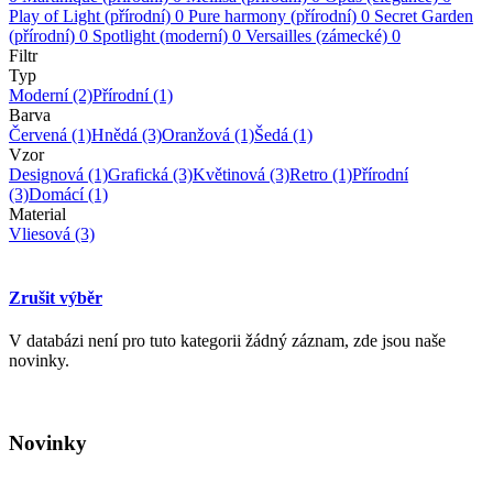
Play of Light (přírodní)
0
Pure harmony (přírodní)
0
Secret Garden
(přírodní)
0
Spotlight (moderní)
0
Versailles (zámecké)
0
Filtr
Typ
Moderní
(2)
Přírodní
(1)
Barva
Červená
(1)
Hnědá
(3)
Oranžová
(1)
Šedá
(1)
Vzor
Designová
(1)
Grafická
(3)
Květinová
(3)
Retro
(1)
Přírodní
(3)
Domácí
(1)
Material
Vliesová
(3)
Zrušit výběr
V databázi není pro tuto kategorii žádný záznam, zde jsou naše
novinky.
Novinky