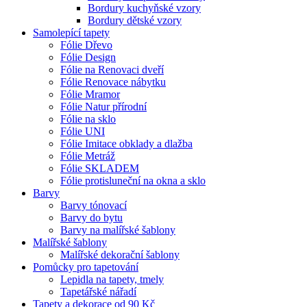
Bordury kuchyňské vzory
Bordury dětské vzory
Samolepící tapety
Fólie Dřevo
Fólie Design
Fólie na Renovaci dveří
Fólie Renovace nábytku
Fólie Mramor
Fólie Natur přírodní
Fólie na sklo
Fólie UNI
Fólie Imitace obklady a dlažba
Fólie Metráž
Fólie SKLADEM
Fólie protisluneční na okna a sklo
Barvy
Barvy tónovací
Barvy do bytu
Barvy na malířské šablony
Malířské šablony
Malířské dekorační šablony
Pomůcky pro tapetování
Lepidla na tapety, tmely
Tapetářské nářadí
Tapety a dekorace od 90 Kč