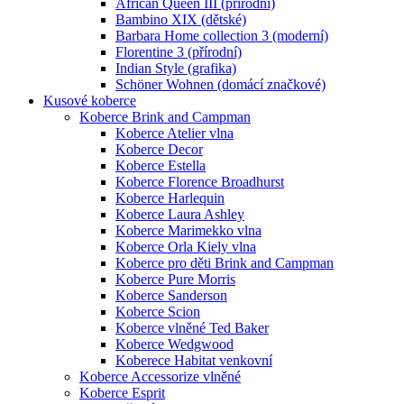
African Queen III (přírodní)
Bambino XIX (dětské)
Barbara Home collection 3 (moderní)
Florentine 3 (přírodní)
Indian Style (grafika)
Schöner Wohnen (domácí značkové)
Kusové koberce
Koberce Brink and Campman
Koberce Atelier vlna
Koberce Decor
Koberce Estella
Koberce Florence Broadhurst
Koberce Harlequin
Koberce Laura Ashley
Koberce Marimekko vlna
Koberce Orla Kiely vlna
Koberce pro děti Brink and Campman
Koberce Pure Morris
Koberce Sanderson
Koberce Scion
Koberce vlněné Ted Baker
Koberce Wedgwood
Koberece Habitat venkovní
Koberce Accessorize vlněné
Koberce Esprit