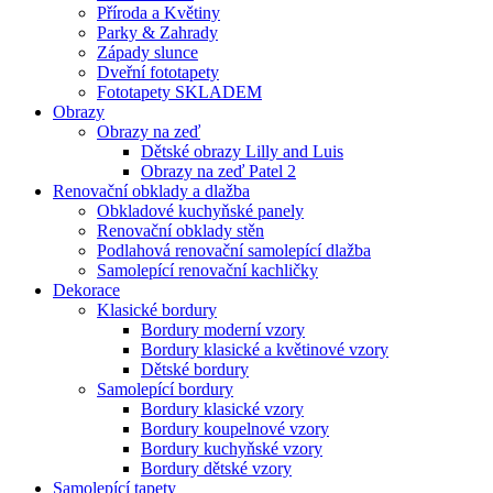
Příroda a Květiny
Parky & Zahrady
Západy slunce
Dveřní fototapety
Fototapety SKLADEM
Obrazy
Obrazy na zeď
Dětské obrazy Lilly and Luis
Obrazy na zeď Patel 2
Renovační obklady a dlažba
Obkladové kuchyňské panely
Renovační obklady stěn
Podlahová renovační samolepící dlažba
Samolepící renovační kachličky
Dekorace
Klasické bordury
Bordury moderní vzory
Bordury klasické a květinové vzory
Dětské bordury
Samolepící bordury
Bordury klasické vzory
Bordury koupelnové vzory
Bordury kuchyňské vzory
Bordury dětské vzory
Samolepící tapety