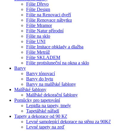
Fólie Dřevo
Fólie Design
Fólie na Renovaci dveří
Fólie Renovace nábytku
Fólie Mramor
Fólie Natur přírodní
Fólie na sklo
Fólie UNI
Fólie Imitace obklady a dlažba
Fólie Metráž
Fólie SKLADEM
Fólie protisluneční na okna a sklo
Barvy
Barvy tónovací
Barvy do bytu
Barvy na malířské šablony
Malířské šablony
Malířské dekorační šablony
Pomůcky pro tapetování
Lepidla na tapety, tmely
Tapetářské nářadí
Tapety a dekorace od 90 Kč
Levné samolepící dekorace na stěnu za 90Kč
Levné tapety na zeď