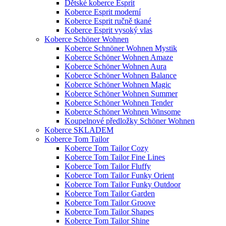
Dětské koberce Esprit
Koberce Esprit moderní
Koberce Esprit ručně tkané
Koberce Esprit vysoký vlas
Koberce Schöner Wohnen
Koberce Schnöner Wohnen Mystik
Koberce Schöner Wohnen Amaze
Koberce Schöner Wohnen Aura
Koberce Schöner Wohnen Balance
Koberce Schöner Wohnen Magic
Koberce Schöner Wohnen Summer
Koberce Schöner Wohnen Tender
Koberce Schöner Wohnen Winsome
Koupelnové předložky Schöner Wohnen
Koberce SKLADEM
Koberce Tom Tailor
Koberce Tom Tailor Cozy
Koberce Tom Tailor Fine Lines
Koberce Tom Tailor Fluffy
Koberce Tom Tailor Funky Orient
Koberce Tom Tailor Funky Outdoor
Koberce Tom Tailor Garden
Koberce Tom Tailor Groove
Koberce Tom Tailor Shapes
Koberce Tom Tailor Shine