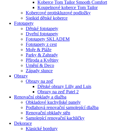
Koberce Tom Tailor Smooth Comfort
Koupelnové koberce Tom Tailor
Kobercové protiskluzové podložky
Sigikid dětské koberce
Fototapety
Dětské fototapety
Dveřní fototapety
Fototapety SKLADEM
Fototapety z cest
Moře & Pláže
Parky & Zahrady
Příroda a Květiny
Umění & Deco
Západy slunce
Obrazy
Obrazy na zeď
Dětské obrazy Lilly and Luis
Obrazy na zeď Patel 2
Renovační obklady a dlažba
Obkladové kuchyňské panely
Podlahová renovační samolepící dlažba
Renovační obklady stěn
Samolepící renovační kachličky
Dekorace
Klasické bordury