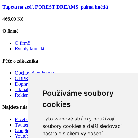
Tapeta na zeď, FOREST DREAMS, palma hnědá
466,00 Kč
O firmě
O firmě
Rychlý kontakt
Péče o zákazníka
Obchodní podmínky
GDPR
Doprava
Jak nakupovat
Používáme soubory
Reklamace
cookies
Najdete nás
Tyto webové stránky používají
Facebook
Twitter
soubory cookies a další sledovací
Google
nástroje s cílem vylepšení
Youtube