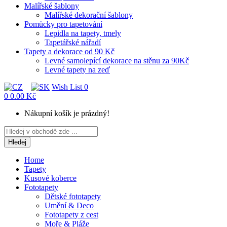
Malířské šablony
Malířské dekorační šablony
Pomůcky pro tapetování
Lepidla na tapety, tmely
Tapetářské nářadí
Tapety a dekorace od 90 Kč
Levné samolepící dekorace na stěnu za 90Kč
Levné tapety na zeď
Wish List
0
0
0.00 Kč
Nákupní košík je prázdný!
Hledej
Home
Tapety
Kusové koberce
Fototapety
Dětské fototapety
Umění & Deco
Fototapety z cest
Moře & Pláže