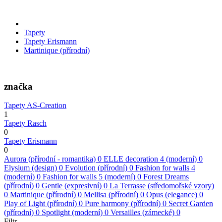
Tapety
Tapety Erismann
Martinique (přírodní)
značka
Tapety AS-Creation
1
Tapety Rasch
0
Tapety Erismann
0
Aurora (přírodní - romantika)
0
ELLE decoration 4 (moderní)
0
Elysium (design)
0
Evolution (přírodní)
0
Fashion for walls 4
(moderní)
0
Fashion for walls 5 (moderní)
0
Forest Dreams
(přírodní)
0
Gentle (expresivní)
0
La Terrasse (středomořské vzory)
0
Martinique (přírodní)
0
Mellisa (přírodní)
0
Opus (elegance)
0
Play of Light (přírodní)
0
Pure harmony (přírodní)
0
Secret Garden
(přírodní)
0
Spotlight (moderní)
0
Versailles (zámecké)
0
Filtr