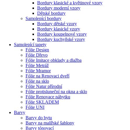
Bordury klasické a květinové vzory
Bordury moderní vzory
Dětské bordury
Samolepící bordury
Bordury dětské vzory
Bordury klasické vzory
Bordury koupelnové vzory
Bordury kuchyňské vzory
Samolepící tapety
Fólie Design
Fólie Dřevo
Fólie Imitace obklady a dlažba
Fólie Metráž
Fólie Mramor
Fólie na Renovaci dveří
Fólie na sklo
Fólie Natur přírodní
Fólie protisluneční na okna a sklo
Fólie Renovace nábytku
Fólie SKLADEM
Fólie UNI
Barvy
Barvy do bytu
Barvy na malířské šablony
Barvy tónovací