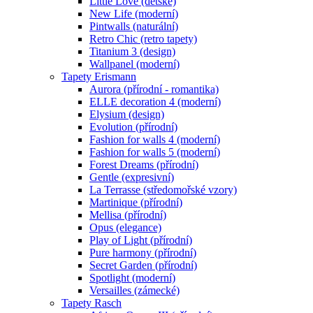
Little Love (dětské)
New Life (moderní)
Pintwalls (naturální)
Retro Chic (retro tapety)
Titanium 3 (design)
Wallpanel (moderní)
Tapety Erismann
Aurora (přírodní - romantika)
ELLE decoration 4 (moderní)
Elysium (design)
Evolution (přírodní)
Fashion for walls 4 (moderní)
Fashion for walls 5 (moderní)
Forest Dreams (přírodní)
Gentle (expresivní)
La Terrasse (středomořské vzory)
Martinique (přírodní)
Mellisa (přírodní)
Opus (elegance)
Play of Light (přírodní)
Pure harmony (přírodní)
Secret Garden (přírodní)
Spotlight (moderní)
Versailles (zámecké)
Tapety Rasch