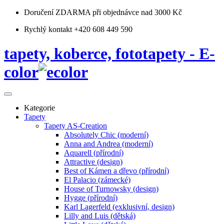
Doručení ZDARMA
při objednávce nad 3000 Kč
Rychlý kontakt +420 608 449 590
tapety, koberce, fototapety - E-
color
Kategorie
Tapety
Tapety AS-Creation
Absolutely Chic (moderní)
Anna and Andrea (moderní)
Aquarell (přírodní)
Attractive (design)
Best of Kámen a dřevo (přírodní)
El Palacio (zámecké)
House of Turnowsky (design)
Hygge (přírodní)
Karl Lagerfeld (exklusivní, design)
Lilly and Luis (dětská)