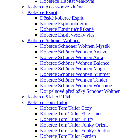
Koberece Habitat venkovní
Koberce Accessorize vlněné
Koberce Esprit
Dětské koberce Esprit
Koberce Esprit moderní
Koberce Esprit ručně tkané
Koberce Esprit vysoký vlas
Koberce Schöner Wohnen
Koberce Schnöner Wohnen Mystik
Koberce Schöner Wohnen Amaze
Koberce Schöner Wohnen Aura
Koberce Schöner Wohnen Balance
Koberce Schöner Wohnen Magic
Koberce Schöner Wohnen Summer
Koberce Schöner Wohnen Tender
Koberce Schöner Wohnen Winsome
Koupelnové předložky Schöner Wohnen
Koberce SKLADEM
Koberce Tom Tailor
Koberce Tom Tailor Cozy
Koberce Tom Tailor Fine Lines
Koberce Tom Tailor Fluffy
Koberce Tom Tailor Funky Orient
Koberce Tom Tailor Funky Outdoor
Koberce Tom Tailor Garden