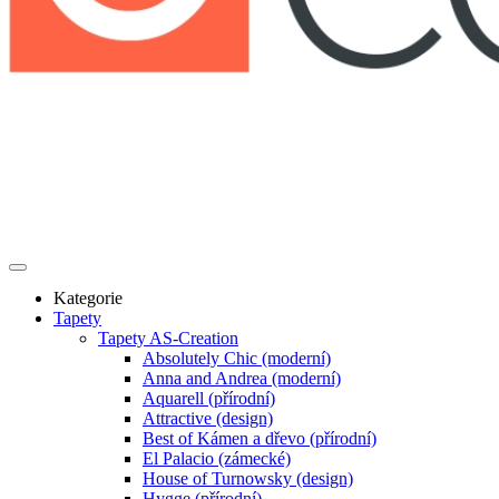
Kategorie
Tapety
Tapety AS-Creation
Absolutely Chic (moderní)
Anna and Andrea (moderní)
Aquarell (přírodní)
Attractive (design)
Best of Kámen a dřevo (přírodní)
El Palacio (zámecké)
House of Turnowsky (design)
Hygge (přírodní)