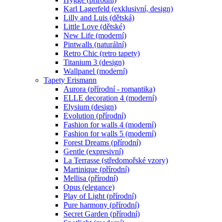
Karl Lagerfeld (exklusivní, design)
Lilly and Luis (dětská)
Little Love (dětské)
New Life (moderní)
Pintwalls (naturální)
Retro Chic (retro tapety)
Titanium 3 (design)
Wallpanel (moderní)
Tapety Erismann
Aurora (přírodní - romantika)
ELLE decoration 4 (moderní)
Elysium (design)
Evolution (přírodní)
Fashion for walls 4 (moderní)
Fashion for walls 5 (moderní)
Forest Dreams (přírodní)
Gentle (expresivní)
La Terrasse (středomořské vzory)
Martinique (přírodní)
Mellisa (přírodní)
Opus (elegance)
Play of Light (přírodní)
Pure harmony (přírodní)
Secret Garden (přírodní)