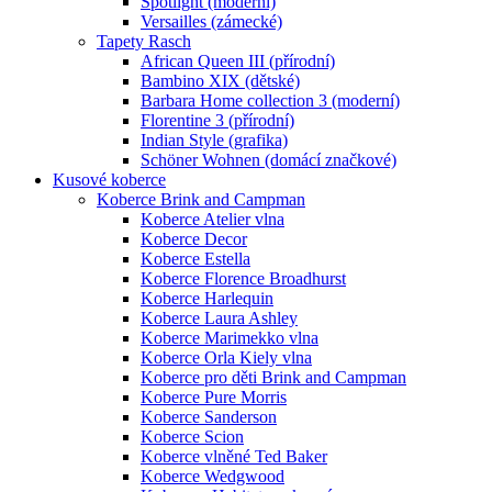
Spotlight (moderní)
Versailles (zámecké)
Tapety Rasch
African Queen III (přírodní)
Bambino XIX (dětské)
Barbara Home collection 3 (moderní)
Florentine 3 (přírodní)
Indian Style (grafika)
Schöner Wohnen (domácí značkové)
Kusové koberce
Koberce Brink and Campman
Koberce Atelier vlna
Koberce Decor
Koberce Estella
Koberce Florence Broadhurst
Koberce Harlequin
Koberce Laura Ashley
Koberce Marimekko vlna
Koberce Orla Kiely vlna
Koberce pro děti Brink and Campman
Koberce Pure Morris
Koberce Sanderson
Koberce Scion
Koberce vlněné Ted Baker
Koberce Wedgwood