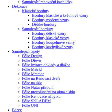
Samolepící renovační kachličky
Dekorace
Klasické bordury
Bordury klasické a květinové vzory
Bordury moderní vzory
Dětské bordury
Samolepící bordury
Bordury dětské vzory
Bordury klasické vzory
Bordury koupelnové vzory
Bordury kuchyňské vzory
Samolepící tapety
Fólie Design
Fólie Dřevo
Fólie Imitace obklady a dlažba
Fólie Metráž
Fólie Mramor
Fólie na Renovaci dveří
Fólie na sklo
Fólie Natur přírodní
Fólie protisluneční na okna a sklo
Fólie Renovace nábytku
Fólie SKLADEM
Fólie UNI
Barvy