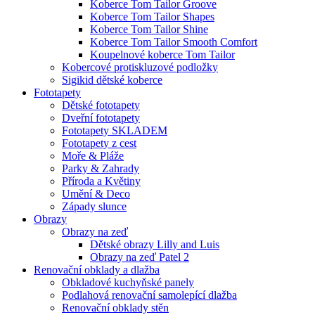
Koberce Tom Tailor Groove
Koberce Tom Tailor Shapes
Koberce Tom Tailor Shine
Koberce Tom Tailor Smooth Comfort
Koupelnové koberce Tom Tailor
Kobercové protiskluzové podložky
Sigikid dětské koberce
Fototapety
Dětské fototapety
Dveřní fototapety
Fototapety SKLADEM
Fototapety z cest
Moře & Pláže
Parky & Zahrady
Příroda a Květiny
Umění & Deco
Západy slunce
Obrazy
Obrazy na zeď
Dětské obrazy Lilly and Luis
Obrazy na zeď Patel 2
Renovační obklady a dlažba
Obkladové kuchyňské panely
Podlahová renovační samolepící dlažba
Renovační obklady stěn