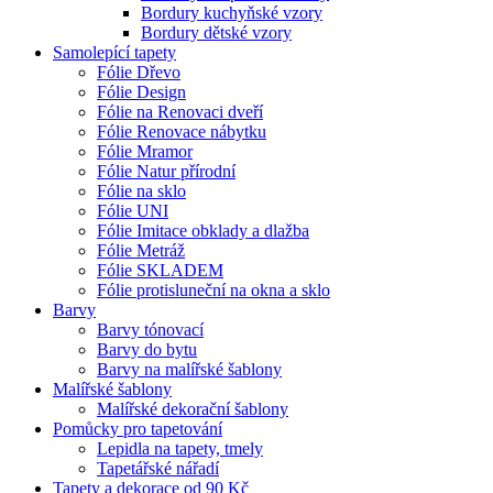
Bordury kuchyňské vzory
Bordury dětské vzory
Samolepící tapety
Fólie Dřevo
Fólie Design
Fólie na Renovaci dveří
Fólie Renovace nábytku
Fólie Mramor
Fólie Natur přírodní
Fólie na sklo
Fólie UNI
Fólie Imitace obklady a dlažba
Fólie Metráž
Fólie SKLADEM
Fólie protisluneční na okna a sklo
Barvy
Barvy tónovací
Barvy do bytu
Barvy na malířské šablony
Malířské šablony
Malířské dekorační šablony
Pomůcky pro tapetování
Lepidla na tapety, tmely
Tapetářské nářadí
Tapety a dekorace od 90 Kč