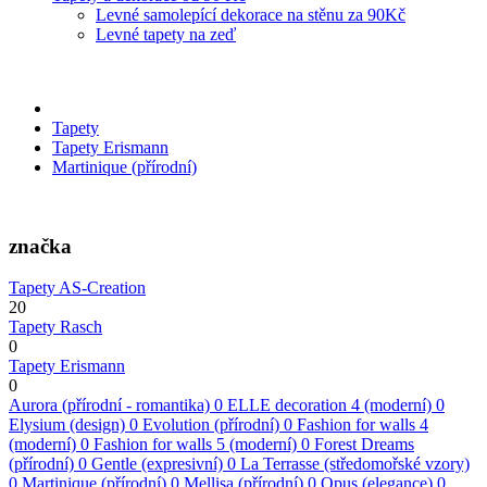
Levné samolepící dekorace na stěnu za 90Kč
Levné tapety na zeď
Tapety
Tapety Erismann
Martinique (přírodní)
značka
Tapety AS-Creation
20
Tapety Rasch
0
Tapety Erismann
0
Aurora (přírodní - romantika)
0
ELLE decoration 4 (moderní)
0
Elysium (design)
0
Evolution (přírodní)
0
Fashion for walls 4
(moderní)
0
Fashion for walls 5 (moderní)
0
Forest Dreams
(přírodní)
0
Gentle (expresivní)
0
La Terrasse (středomořské vzory)
0
Martinique (přírodní)
0
Mellisa (přírodní)
0
Opus (elegance)
0