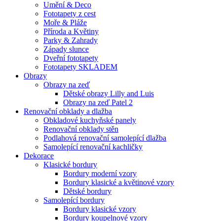
Umění & Deco
Fototapety z cest
Moře & Pláže
Příroda a Květiny
Parky & Zahrady
Západy slunce
Dveřní fototapety
Fototapety SKLADEM
Obrazy
Obrazy na zeď
Dětské obrazy Lilly and Luis
Obrazy na zeď Patel 2
Renovační obklady a dlažba
Obkladové kuchyňské panely
Renovační obklady stěn
Podlahová renovační samolepící dlažba
Samolepící renovační kachličky
Dekorace
Klasické bordury
Bordury moderní vzory
Bordury klasické a květinové vzory
Dětské bordury
Samolepící bordury
Bordury klasické vzory
Bordury koupelnové vzory