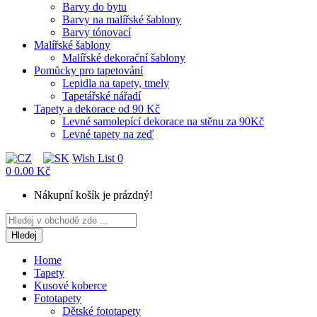
Barvy do bytu
Barvy na malířské šablony
Barvy tónovací
Malířské šablony
Malířské dekorační šablony
Pomůcky pro tapetování
Lepidla na tapety, tmely
Tapetářské nářadí
Tapety a dekorace od 90 Kč
Levné samolepící dekorace na stěnu za 90Kč
Levné tapety na zeď
Wish List
0
0
0.00 Kč
Nákupní košík je prázdný!
Hledej
Home
Tapety
Kusové koberce
Fototapety
Dětské fototapety