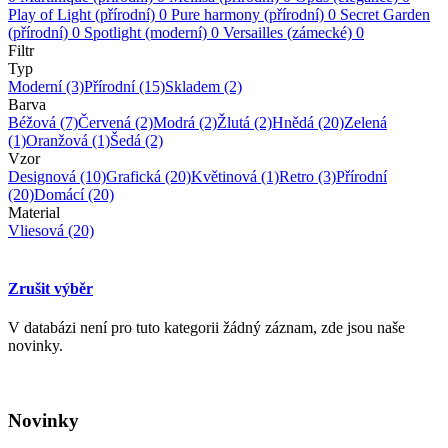
Play of Light (přírodní)
0
Pure harmony (přírodní)
0
Secret Garden
(přírodní)
0
Spotlight (moderní)
0
Versailles (zámecké)
0
Filtr
Typ
Moderní
(3)
Přírodní
(15)
Skladem
(2)
Barva
Béžová
(7)
Červená
(2)
Modrá
(2)
Žlutá
(2)
Hnědá
(20)
Zelená
(1)
Oranžová
(1)
Šedá
(2)
Vzor
Designová
(10)
Grafická
(20)
Květinová
(1)
Retro
(3)
Přírodní
(20)
Domácí
(20)
Material
Vliesová
(20)
Zrušit výběr
V databázi není pro tuto kategorii žádný záznam, zde jsou naše
novinky.
Novinky