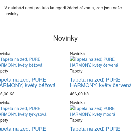
V databázi není pro tuto kategorii žádný záznam, zde jsou naše
novinky.
Novinky
vinka
Novinka
pety
Tapety
apeta na zeď, PURE
Tapeta na zeď, PURE
ARMONY, květy béžová
HARMONY, květy červen
6,00 Kč
466,00 Kč
vinka
Novinka
pety
Tapety
apeta na zeď, PURE
Tapeta na zeď, PURE