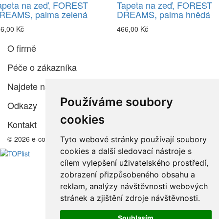
apeta na zeď, FOREST
Tapeta na zeď, FOREST
REAMS, palma zelená
DREAMS, palma hnědá
6,00 Kč
466,00 Kč
O firmě
Péče o zákazníka
Najdete nás
Používáme soubory
Odkazy
cookies
Kontakt
© 2026 e-color.cz
Tyto webové stránky používají soubory
cookies a další sledovací nástroje s
cílem vylepšení uživatelského prostředí,
zobrazení přizpůsobeného obsahu a
reklam, analýzy návštěvnosti webových
stránek a zjištění zdroje návštěvnosti.
Souhlasím