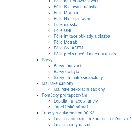
Fólie na Renovaci dveří
Fólie Renovace nábytku
Fólie Mramor
Fólie Natur přírodní
Fólie na sklo
Fólie UNI
Fólie Imitace obklady a dlažba
Fólie Metráž
Fólie SKLADEM
Fólie protisluneční na okna a sklo
Barvy
Barvy tónovací
Barvy do bytu
Barvy na malířské šablony
Malířské šablony
Malířské dekorační šablony
Pomůcky pro tapetování
Lepidla na tapety, tmely
Tapetářské nářadí
Tapety a dekorace od 90 Kč
Levné samolepící dekorace na stěnu za 
Levné tapety na zeď