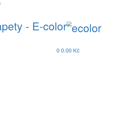
č
apety - E-color
0
0.00 Kč