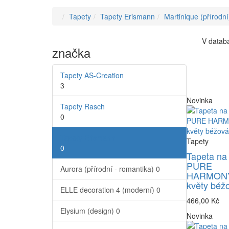
Tapety
Tapety Erismann
Martinique (přírodní
V databá
značka
Tapety AS-Creation
3
Novinka
Tapety Rasch
0
Tapety Erismann
Tapety
0
Tapeta na
PURE
Aurora (přírodní - romantika)
0
HARMONY
květy béž
ELLE decoration 4 (moderní)
0
466,00 Kč
Elysium (design)
0
Novinka