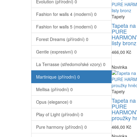
Evolution (přírodní)
0
Fashion for walls 4 (moderní)
0
Tapety
Tapeta na
Fashion for walls 5 (moderní)
0
PURE
HARMONY
Forest Dreams (přírodní)
0
listy bronz
Gentle (expresivní)
0
466,00 Kč
La Terrasse (středomořské vzory)
0
Novinka
Martinique (přírodní)
0
Mellisa (přírodní)
0
Tapety
Tapeta na
Opus (elegance)
0
PURE
HARMONY
Play of Light (přírodní)
0
proužky h
Pure harmony (přírodní)
0
466,00 Kč
Novinka