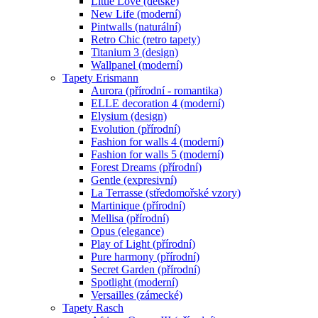
Little Love (dětské)
New Life (moderní)
Pintwalls (naturální)
Retro Chic (retro tapety)
Titanium 3 (design)
Wallpanel (moderní)
Tapety Erismann
Aurora (přírodní - romantika)
ELLE decoration 4 (moderní)
Elysium (design)
Evolution (přírodní)
Fashion for walls 4 (moderní)
Fashion for walls 5 (moderní)
Forest Dreams (přírodní)
Gentle (expresivní)
La Terrasse (středomořské vzory)
Martinique (přírodní)
Mellisa (přírodní)
Opus (elegance)
Play of Light (přírodní)
Pure harmony (přírodní)
Secret Garden (přírodní)
Spotlight (moderní)
Versailles (zámecké)
Tapety Rasch