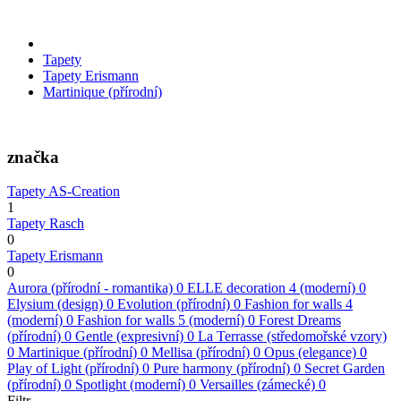
Tapety
Tapety Erismann
Martinique (přírodní)
značka
Tapety AS-Creation
1
Tapety Rasch
0
Tapety Erismann
0
Aurora (přírodní - romantika)
0
ELLE decoration 4 (moderní)
0
Elysium (design)
0
Evolution (přírodní)
0
Fashion for walls 4
(moderní)
0
Fashion for walls 5 (moderní)
0
Forest Dreams
(přírodní)
0
Gentle (expresivní)
0
La Terrasse (středomořské vzory)
0
Martinique (přírodní)
0
Mellisa (přírodní)
0
Opus (elegance)
0
Play of Light (přírodní)
0
Pure harmony (přírodní)
0
Secret Garden
(přírodní)
0
Spotlight (moderní)
0
Versailles (zámecké)
0
Filtr