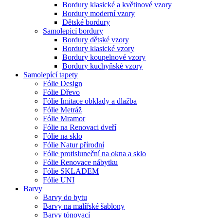
Bordury klasické a květinové vzory
Bordury moderní vzory
Dětské bordury
Samolepící bordury
Bordury dětské vzory
Bordury klasické vzory
Bordury koupelnové vzory
Bordury kuchyňské vzory
Samolepící tapety
Fólie Design
Fólie Dřevo
Fólie Imitace obklady a dlažba
Fólie Metráž
Fólie Mramor
Fólie na Renovaci dveří
Fólie na sklo
Fólie Natur přírodní
Fólie protisluneční na okna a sklo
Fólie Renovace nábytku
Fólie SKLADEM
Fólie UNI
Barvy
Barvy do bytu
Barvy na malířské šablony
Barvy tónovací