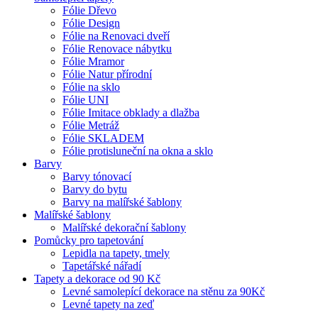
Fólie Dřevo
Fólie Design
Fólie na Renovaci dveří
Fólie Renovace nábytku
Fólie Mramor
Fólie Natur přírodní
Fólie na sklo
Fólie UNI
Fólie Imitace obklady a dlažba
Fólie Metráž
Fólie SKLADEM
Fólie protisluneční na okna a sklo
Barvy
Barvy tónovací
Barvy do bytu
Barvy na malířské šablony
Malířské šablony
Malířské dekorační šablony
Pomůcky pro tapetování
Lepidla na tapety, tmely
Tapetářské nářadí
Tapety a dekorace od 90 Kč
Levné samolepící dekorace na stěnu za 90Kč
Levné tapety na zeď