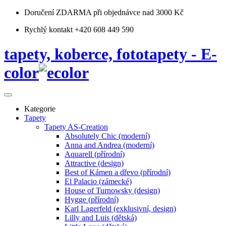
Doručení ZDARMA
při objednávce nad 3000 Kč
Rychlý kontakt +420 608 449 590
tapety, koberce, fototapety - E-
color
Kategorie
Tapety
Tapety AS-Creation
Absolutely Chic (moderní)
Anna and Andrea (moderní)
Aquarell (přírodní)
Attractive (design)
Best of Kámen a dřevo (přírodní)
El Palacio (zámecké)
House of Turnowsky (design)
Hygge (přírodní)
Karl Lagerfeld (exklusivní, design)
Lilly and Luis (dětská)