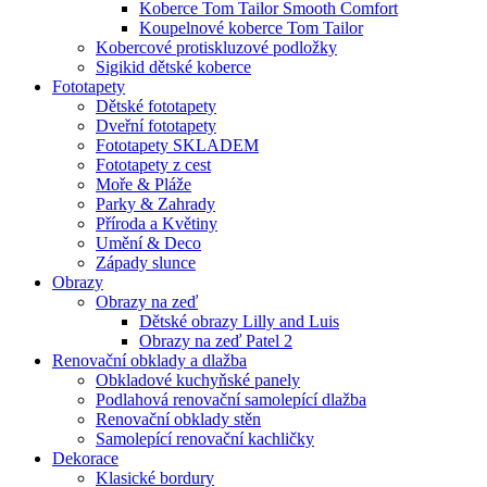
Koberce Tom Tailor Smooth Comfort
Koupelnové koberce Tom Tailor
Kobercové protiskluzové podložky
Sigikid dětské koberce
Fototapety
Dětské fototapety
Dveřní fototapety
Fototapety SKLADEM
Fototapety z cest
Moře & Pláže
Parky & Zahrady
Příroda a Květiny
Umění & Deco
Západy slunce
Obrazy
Obrazy na zeď
Dětské obrazy Lilly and Luis
Obrazy na zeď Patel 2
Renovační obklady a dlažba
Obkladové kuchyňské panely
Podlahová renovační samolepící dlažba
Renovační obklady stěn
Samolepící renovační kachličky
Dekorace
Klasické bordury