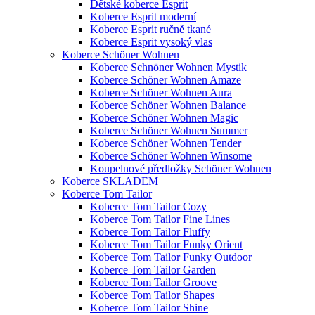
Dětské koberce Esprit
Koberce Esprit moderní
Koberce Esprit ručně tkané
Koberce Esprit vysoký vlas
Koberce Schöner Wohnen
Koberce Schnöner Wohnen Mystik
Koberce Schöner Wohnen Amaze
Koberce Schöner Wohnen Aura
Koberce Schöner Wohnen Balance
Koberce Schöner Wohnen Magic
Koberce Schöner Wohnen Summer
Koberce Schöner Wohnen Tender
Koberce Schöner Wohnen Winsome
Koupelnové předložky Schöner Wohnen
Koberce SKLADEM
Koberce Tom Tailor
Koberce Tom Tailor Cozy
Koberce Tom Tailor Fine Lines
Koberce Tom Tailor Fluffy
Koberce Tom Tailor Funky Orient
Koberce Tom Tailor Funky Outdoor
Koberce Tom Tailor Garden
Koberce Tom Tailor Groove
Koberce Tom Tailor Shapes
Koberce Tom Tailor Shine