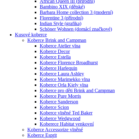
African Queen III (přírodní)
Bambino XIX (dětské)
Barbara Home collection 3 (moderní)
Florentine 3 (přírodní)
Indian Style (grafika)
Schöner Wohnen (domácí značkové)
Kusové koberce
Koberce Brink and Campman
Koberce Atelier vlna
Koberce Decor
Koberce Estella
Koberce Florence Broadhurst
Koberce Harlequin
Koberce Laura Ashley
Koberce Marimekko vlna
Koberce Orla Kiely vlna
Koberce pro děti Brink and Campman
Koberce Pure Morris
Koberce Sanderson
Koberce Scion
Koberce vlněné Ted Baker
Koberce Wedgwood
Koberece Habitat venkovní
Koberce Accessorize vlněné
Koberce Esprit