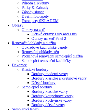
Příroda a Květiny
Parky & Zahrady
Západy slunce
Dveřní fototapety
Fototapety SKLADEM
Obrazy
Obrazy na zeď
Dětské obrazy Lilly and Luis
Obrazy na zeď Patel 2
Renovační obklady a dlažba
Obkladové kuchyňské panely
Renovační obklady stěn
Podlahová renovační samolepící dlažba
Samolepící renovační kachličky
Dekorace
Klasické bordury
Bordury moderní vzory
Bordury klasické a květinové vzory
Dětské bordury
Samolepící bordury
Bordury klasické vzory
Bordury koupelnové vzory
Bordury kuchyňské vzory
Bordury dětské vzory
Samolepící tapety