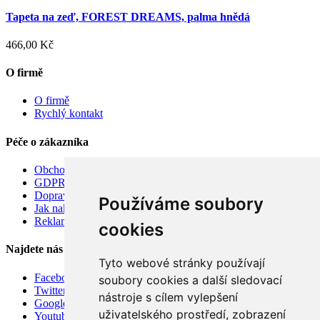
Tapeta na zeď, FOREST DREAMS, palma hnědá
466,00 Kč
O firmě
O firmě
Rychlý kontakt
Péče o zákazníka
Obchodní podmínky
GDPR
Doprava
Používáme soubory
Jak nakupovat
Reklamace
cookies
Najdete nás
Tyto webové stránky používají
Facebook
soubory cookies a další sledovací
Twitter
nástroje s cílem vylepšení
Google
uživatelského prostředí, zobrazení
Youtube