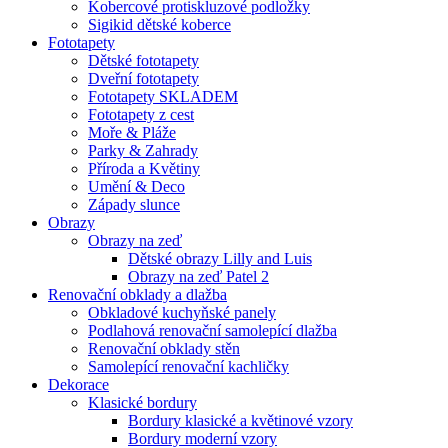
Kobercové protiskluzové podložky
Sigikid dětské koberce
Fototapety
Dětské fototapety
Dveřní fototapety
Fototapety SKLADEM
Fototapety z cest
Moře & Pláže
Parky & Zahrady
Příroda a Květiny
Umění & Deco
Západy slunce
Obrazy
Obrazy na zeď
Dětské obrazy Lilly and Luis
Obrazy na zeď Patel 2
Renovační obklady a dlažba
Obkladové kuchyňské panely
Podlahová renovační samolepící dlažba
Renovační obklady stěn
Samolepící renovační kachličky
Dekorace
Klasické bordury
Bordury klasické a květinové vzory
Bordury moderní vzory