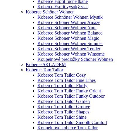
Koberce Esprit ručně tkané
Koberce Esprit vysoký vlas
Koberce Schöner Wohnen
Koberce Schnöner Wohnen Mystik
Koberce Schöner Wohnen Amaze
Koberce Schöner Wohnen Aura
Koberce Schöner Wohnen Balance
Koberce Schöner Wohnen Magic
Koberce Schöner Wohnen Summer
Koberce Schöner Wohnen Tender
Koberce Schöner Wohnen Winsome
Koupelnové předložky Schöner Wohnen
Koberce SKLADEM
Koberce Tom Tailor
Koberce Tom Tailor Cozy
Koberce Tom Tailor Fine Lines
Koberce Tom Tailor Fluffy
Koberce Tom Tailor Funky Orient
Koberce Tom Tailor Funky Outdoor
Koberce Tom Tailor Garden
Koberce Tom Tailor Groove
Koberce Tom Tailor Shapes
Koberce Tom Tailor Shine
Koberce Tom Tailor Smooth Comfort
Koupelnové koberce Tom Tailor