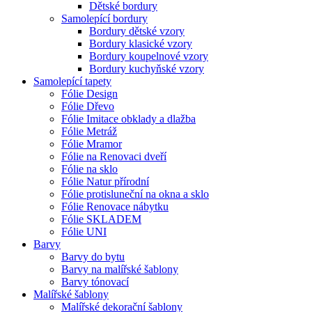
Dětské bordury
Samolepící bordury
Bordury dětské vzory
Bordury klasické vzory
Bordury koupelnové vzory
Bordury kuchyňské vzory
Samolepící tapety
Fólie Design
Fólie Dřevo
Fólie Imitace obklady a dlažba
Fólie Metráž
Fólie Mramor
Fólie na Renovaci dveří
Fólie na sklo
Fólie Natur přírodní
Fólie protisluneční na okna a sklo
Fólie Renovace nábytku
Fólie SKLADEM
Fólie UNI
Barvy
Barvy do bytu
Barvy na malířské šablony
Barvy tónovací
Malířské šablony
Malířské dekorační šablony