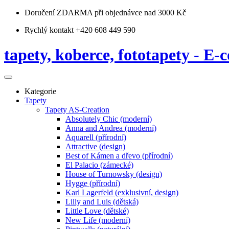
Doručení ZDARMA
při objednávce nad 3000 Kč
Rychlý kontakt +420 608 449 590
tapety, koberce, fototapety - E-c
Kategorie
Tapety
Tapety AS-Creation
Absolutely Chic (moderní)
Anna and Andrea (moderní)
Aquarell (přírodní)
Attractive (design)
Best of Kámen a dřevo (přírodní)
El Palacio (zámecké)
House of Turnowsky (design)
Hygge (přírodní)
Karl Lagerfeld (exklusivní, design)
Lilly and Luis (dětská)
Little Love (dětské)
New Life (moderní)