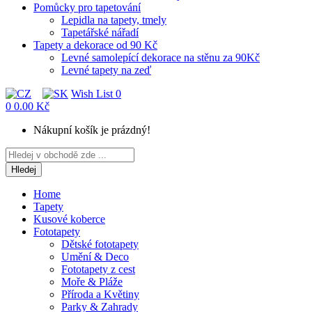
Pomůcky pro tapetování
Lepidla na tapety, tmely
Tapetářské nářadí
Tapety a dekorace od 90 Kč
Levné samolepící dekorace na stěnu za 90Kč
Levné tapety na zeď
Wish List
0
0
0.00 Kč
Nákupní košík je prázdný!
Hledej
Home
Tapety
Kusové koberce
Fototapety
Dětské fototapety
Umění & Deco
Fototapety z cest
Moře & Pláže
Příroda a Květiny
Parky & Zahrady