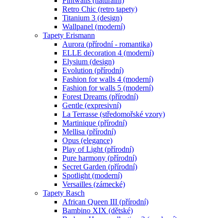
Pintwalls (naturální)
Retro Chic (retro tapety)
Titanium 3 (design)
Wallpanel (moderní)
Tapety Erismann
Aurora (přírodní - romantika)
ELLE decoration 4 (moderní)
Elysium (design)
Evolution (přírodní)
Fashion for walls 4 (moderní)
Fashion for walls 5 (moderní)
Forest Dreams (přírodní)
Gentle (expresivní)
La Terrasse (středomořské vzory)
Martinique (přírodní)
Mellisa (přírodní)
Opus (elegance)
Play of Light (přírodní)
Pure harmony (přírodní)
Secret Garden (přírodní)
Spotlight (moderní)
Versailles (zámecké)
Tapety Rasch
African Queen III (přírodní)
Bambino XIX (dětské)