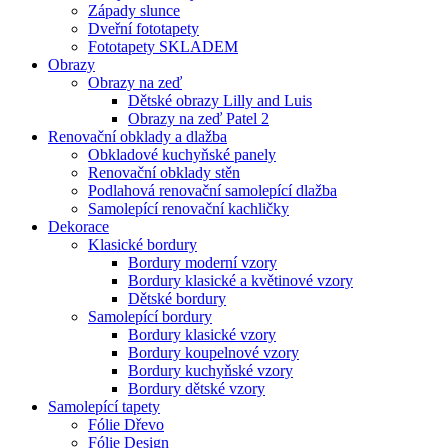
Západy slunce
Dveřní fototapety
Fototapety SKLADEM
Obrazy
Obrazy na zeď
Dětské obrazy Lilly and Luis
Obrazy na zeď Patel 2
Renovační obklady a dlažba
Obkladové kuchyňské panely
Renovační obklady stěn
Podlahová renovační samolepící dlažba
Samolepící renovační kachličky
Dekorace
Klasické bordury
Bordury moderní vzory
Bordury klasické a květinové vzory
Dětské bordury
Samolepící bordury
Bordury klasické vzory
Bordury koupelnové vzory
Bordury kuchyňské vzory
Bordury dětské vzory
Samolepící tapety
Fólie Dřevo
Fólie Design