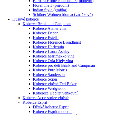
Barbara Home collection 3 (moderní)
Florentine 3 (přírodní)
Indian Style (grafika)
Schöner Wohnen (domácí značkové)
Kusové koberce
Koberce Brink and Campman
Koberce Atelier vlna
Koberce Decor
Koberce Estella
Koberce Florence Broadhurst
Koberce Harlequin
Koberce Laura Ashley
Koberce Marimekko vlna
Koberce Orla Kiely vlna
Koberce pro děti Brink and Campman
Koberce Pure Morris
Koberce Sanderson
Koberce Scion
Koberce vlněné Ted Baker
Koberce Wedgwood
Koberece Habitat venkovní
Koberce Accessorize vlněné
Koberce Esprit
Dětské koberce Esprit
Koberce Esprit moderní