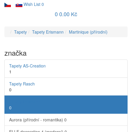
Wish List
0
0
0.00 Kč
Tapety
Tapety Erismann
Martinique (přírodní)
značka
Tapety AS-Creation
1
Tapety Rasch
0
Tapety Erismann
0
Aurora (přírodní - romantika)
0
ELLE decoration 4 (moderní)
0