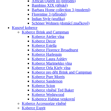
African Queen III (přírodní)
Bambino XIX (dětské)
Barbara Home collection 3 (moderní)
Florentine 3 (přírodní)
Indian Style (grafika)
Schöner Wohnen (domácí značkové)
Kusové koberce
Koberce Brink and Campman
Koberce Atelier vlna
Koberce Decor
Koberce Estella
Koberce Florence Broadhurst
Koberce Harlequin
Koberce Laura Ashley
Koberce Marimekko vlna
Koberce Orla Kiely vlna
Koberce pro děti Brink and Campman
Koberce Pure Morris
Koberce Sanderson
Koberce Scion
Koberce vlněné Ted Baker
Koberce Wedgwood
Koberece Habitat venkovní
Koberce Accessorize vlněné
Koberce Esprit