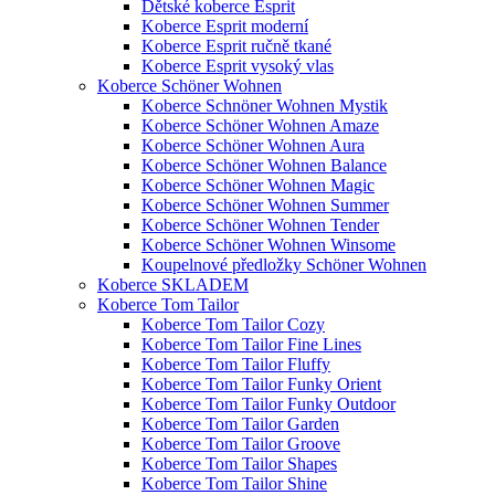
Dětské koberce Esprit
Koberce Esprit moderní
Koberce Esprit ručně tkané
Koberce Esprit vysoký vlas
Koberce Schöner Wohnen
Koberce Schnöner Wohnen Mystik
Koberce Schöner Wohnen Amaze
Koberce Schöner Wohnen Aura
Koberce Schöner Wohnen Balance
Koberce Schöner Wohnen Magic
Koberce Schöner Wohnen Summer
Koberce Schöner Wohnen Tender
Koberce Schöner Wohnen Winsome
Koupelnové předložky Schöner Wohnen
Koberce SKLADEM
Koberce Tom Tailor
Koberce Tom Tailor Cozy
Koberce Tom Tailor Fine Lines
Koberce Tom Tailor Fluffy
Koberce Tom Tailor Funky Orient
Koberce Tom Tailor Funky Outdoor
Koberce Tom Tailor Garden
Koberce Tom Tailor Groove
Koberce Tom Tailor Shapes
Koberce Tom Tailor Shine