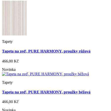
Tapety
Tapeta na zeď, PURE HARMONY, proužky růžová
466,00 Kč
Novinka
Tapety
Tapeta na zeď, PURE HARMONY, proužky béžová
466,00 Kč
Novinka