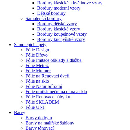
Bordury klasické a květinové vzory
Bordury moderní vzory
Dětské bordury
Samolepící bordury
Bordury dětské vzory
Bordury klasické vzory
Bordury koupelnové vzory
Bordury kuchyňské vzory
Samolepící tapety
Fólie Design
Fólie Dřevo
Fólie Imitace obklady a dlažba
Fólie Metráž
Fólie Mramor
Fólie na Renovaci dveří
Fólie na sklo
Fólie Natur přírodní
Fólie protisluneční na okna a sklo
Fólie Renovace nábytku
Fólie SKLADEM
Fólie UNI
Barvy
Barvy do bytu
Barvy na malířské šablony
Barvy tónovací