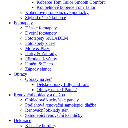
Koberce Tom Tailor Smooth Comfort
Koupelnové koberce Tom Tailor
Kobercové protiskluzové podložky
Sigikid dětské koberce
Fototapety
Dětské fototapety
Dveřní fototapety
Fototapety SKLADEM
Fototapety z cest
Moře & Pláže
Parky & Zahrady
Příroda a Květiny
Umění & Deco
Západy slunce
Obrazy
Obrazy na zeď
Dětské obrazy Lilly and Luis
Obrazy na zeď Patel 2
Renovační obklady a dlažba
Obkladové kuchyňské panely
Podlahová renovační samolepící dlažba
Renovační obklady stěn
Samolepící renovační kachličky
Dekorace
Klasické bordury