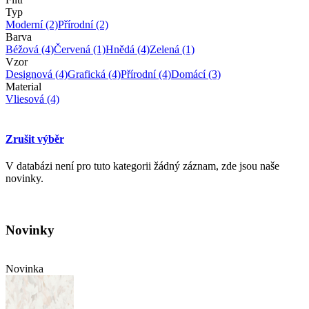
Typ
Moderní
(2)
Přírodní
(2)
Barva
Béžová
(4)
Červená
(1)
Hnědá
(4)
Zelená
(1)
Vzor
Designová
(4)
Grafická
(4)
Přírodní
(4)
Domácí
(3)
Material
Vliesová
(4)
Zrušit výběr
V databázi není pro tuto kategorii žádný záznam, zde jsou naše
novinky.
Novinky
Novinka