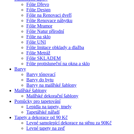
Fólie Dřevo
Fólie Design
Fólie na Renovaci dveří
Fólie Renovace nábytku
Fólie Mramor
Fólie Natur přírodní
Fólie na sklo
Fólie UNI
Fólie Imitace obklady a dlažba
Fólie Metráž
Fólie SKLADEM
Fólie protisluneční na okna a sklo
Barvy
Barvy tónovací
Barvy do bytu
Barvy na malířské šablony
Malířské šablony
Malířské dekorační šablony
Pomůcky pro tapetování
Lepidla na tapety, tmely
Tapetářské nářadí
Tapety a dekorace od 90 Kč
Levné samolepící dekorace na stěnu za 90Kč
Levné tapety na zeď