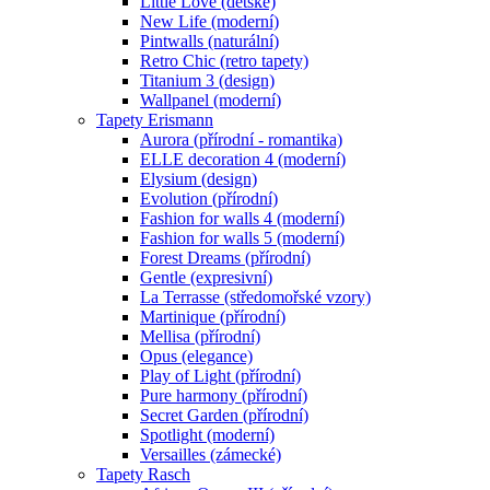
Little Love (dětské)
New Life (moderní)
Pintwalls (naturální)
Retro Chic (retro tapety)
Titanium 3 (design)
Wallpanel (moderní)
Tapety Erismann
Aurora (přírodní - romantika)
ELLE decoration 4 (moderní)
Elysium (design)
Evolution (přírodní)
Fashion for walls 4 (moderní)
Fashion for walls 5 (moderní)
Forest Dreams (přírodní)
Gentle (expresivní)
La Terrasse (středomořské vzory)
Martinique (přírodní)
Mellisa (přírodní)
Opus (elegance)
Play of Light (přírodní)
Pure harmony (přírodní)
Secret Garden (přírodní)
Spotlight (moderní)
Versailles (zámecké)
Tapety Rasch