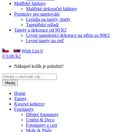
Malířské šablony
Malířské dekorační šablony
Pomůcky pro tapetování
Lepidla na tapety, tmely
Tapetářské nářadí
Tapety a dekorace od 90 Kč
Levné samolepící dekorace na stěnu za 90Kč
Levné tapety na zeď
Wish List
0
0
0.00 Kč
Nákupní košík je prázdný!
Hledej
Home
Tapety
Kusové koberce
Fototapety
Dětské fototapety
Umění & Deco
Fototapety z cest
Moře & Pláže