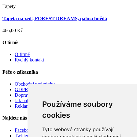
Tapety
Tapeta na zeď, FOREST DREAMS, palma hnědá
466,00 Kč
O firmě
O firmě
Rychlý kontakt
Péče o zákazníka
Obchodní podmínky
GDPR
Doprava
Jak nakupovat
Používáme soubory
Reklamace
cookies
Najdete nás
Tyto webové stránky používají
Facebook
Twitter
soubory cookies a další sledovací