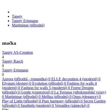
Tapety
Tapety Erismann
Martinique (přírodní)
značka
Tapety AS-Creation
4
Tapety Rasch
0
Tapety Erismann
0
Aurora (přírodní - romantika)
0
ELLE decoration 4 (moderní)
0
Elysium (design)
0
Evolution (přírodní)
0
Fashion for walls 4
(moderní)
0
Fashion for walls 5 (moderní)
0
Forest Dreams
(přírodní)
0
Gentle (expresivní)
0
La Terrasse (středomořské vzory)
0
Martinique (přírodní)
0
Mellisa (přírodní)
0
Opus (elegance)
0
Play of Light (přírodní)
0
Pure harmony (přírodní)
0
Secret Garden
(přírodní)
0
Spotlight (moderní)
0
Versailles (zámecké)
0
Filtr