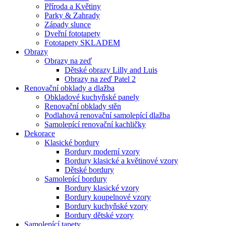
Příroda a Květiny
Parky & Zahrady
Západy slunce
Dveřní fototapety
Fototapety SKLADEM
Obrazy
Obrazy na zeď
Dětské obrazy Lilly and Luis
Obrazy na zeď Patel 2
Renovační obklady a dlažba
Obkladové kuchyňské panely
Renovační obklady stěn
Podlahová renovační samolepící dlažba
Samolepící renovační kachličky
Dekorace
Klasické bordury
Bordury moderní vzory
Bordury klasické a květinové vzory
Dětské bordury
Samolepící bordury
Bordury klasické vzory
Bordury koupelnové vzory
Bordury kuchyňské vzory
Bordury dětské vzory
Samolepící tapety