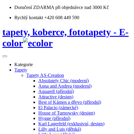
Doručení ZDARMA
při objednávce nad 3000 Kč
Rychlý kontakt +420 608 449 590
tapety, koberce, fototapety - E-
color
Kategorie
Tapety
Tapety AS-Creation
Absolutely Chic (moderní)
Anna and Andrea (moderní)
Aquarell (přírodní)
Attractive (design)
Best of Kámen a dřevo (přírodní)
El Palacio (zámecké)
House of Turnowsky (design)
Hygge (přírodní)
Karl Lagerfeld (exklusivní, design)
Lilly and Luis (dětská)