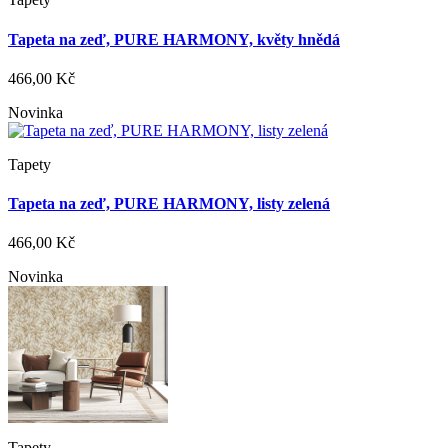
Tapeta na zeď, PURE HARMONY, květy hnědá
466,00 Kč
Novinka
Tapety
Tapeta na zeď, PURE HARMONY, listy zelená
466,00 Kč
Novinka
Tapety