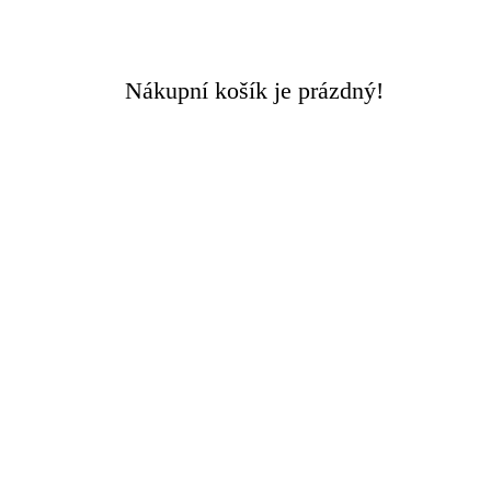
Doručení ZDARMA
při objednávce nad 3000 Kč
Nákupní košík je prázdný!
Rychlý kontakt +420 608 449 590
0
0