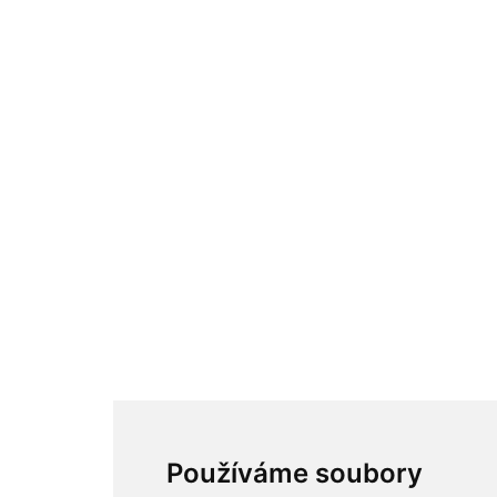
Reklamace
Najdete nás
Facebook
Twitter
Google
Youtube
Odkazy
Odkazy
Toplist
Kontakt
Sídlo firmy: Boženy Němcové 739/1, Svitavy 568 02, CZ
Telefon: +420 608 449 590
E-mail: info@e-color.cz
© 2026 e-color.cz
Používáme soubory