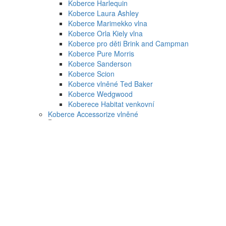
Koberce Harlequin
Koberce Laura Ashley
Koberce Marimekko vlna
Koberce Orla Kiely vlna
Koberce pro děti Brink and Campman
Koberce Pure Morris
Koberce Sanderson
Koberce Scion
Koberce vlněné Ted Baker
Koberce Wedgwood
Koberece Habitat venkovní
Koberce Accessorize vlněné
Koberce Esprit
Dětské koberce Esprit
Koberce Esprit moderní
Koberce Esprit ručně tkané
Koberce Esprit vysoký vlas
Koberce Schöner Wohnen
Koberce Schnöner Wohnen Mystik
Koberce Schöner Wohnen Amaze