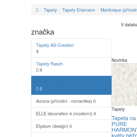
Tapety
Tapety Erismann
Martinique (přírodn
V databá
značka
Tapety AS-Creation
3
Novinka
Tapety Rasch
0
Tapety Erismann
0
Aurora (přírodní - romantika)
0
Tapety
ELLE decoration 4 (moderní)
0
Tapeta na
PURE
Elysium (design)
0
HARMONY
květy béž