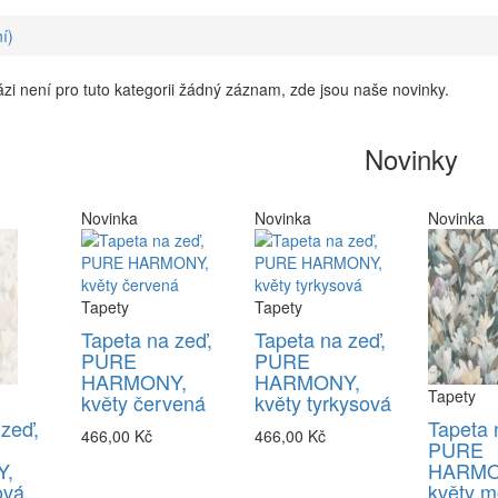
í)
zi není pro tuto kategorii žádný záznam, zde jsou naše novinky.
Novinky
Novinka
Novinka
Novinka
Tapety
Tapety
Tapeta na zeď,
Tapeta na zeď,
PURE
PURE
HARMONY,
HARMONY,
Tapety
květy červená
květy tyrkysová
 zeď,
Tapeta 
466,00 Kč
466,00 Kč
PURE
,
HARMO
ová
květy m