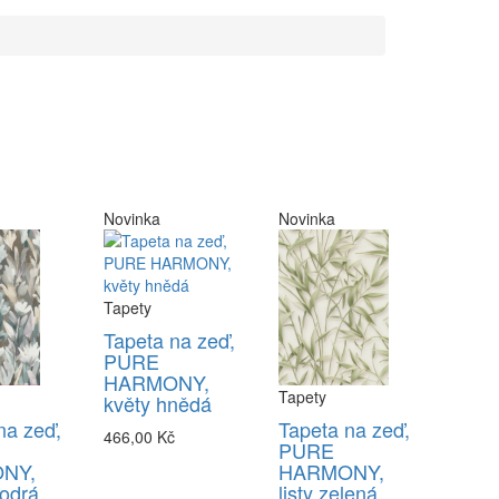
Novinka
Novinka
Tapety
Tapeta na zeď,
PURE
HARMONY,
Tapety
květy hnědá
na zeď,
Tapeta na zeď,
466,00 Kč
PURE
NY,
HARMONY,
odrá
listy zelená