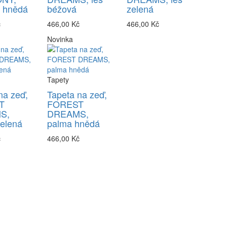
y hnědá
béžová
zelená
č
466,00 Kč
466,00 Kč
Novinka
Tapety
na zeď,
Tapeta na zeď,
T
FOREST
S,
DREAMS,
elená
palma hnědá
č
466,00 Kč