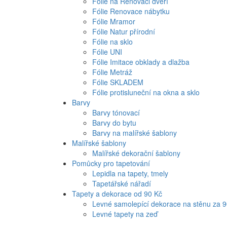
Fólie na Renovaci dveří
Fólie Renovace nábytku
Fólie Mramor
Fólie Natur přírodní
Fólie na sklo
Fólie UNI
Fólie Imitace obklady a dlažba
Fólie Metráž
Fólie SKLADEM
Fólie protisluneční na okna a sklo
Barvy
Barvy tónovací
Barvy do bytu
Barvy na malířské šablony
Malířské šablony
Malířské dekorační šablony
Pomůcky pro tapetování
Lepidla na tapety, tmely
Tapetářské nářadí
Tapety a dekorace od 90 Kč
Levné samolepící dekorace na stěnu za 
Levné tapety na zeď