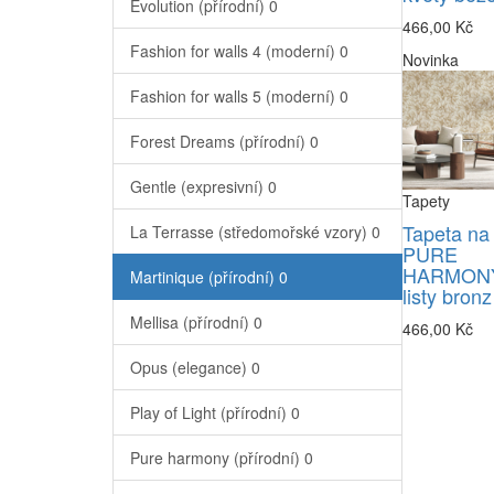
Evolution (přírodní)
0
466,00 Kč
Fashion for walls 4 (moderní)
0
Novinka
Fashion for walls 5 (moderní)
0
Forest Dreams (přírodní)
0
Gentle (expresivní)
0
Tapety
Tapeta na
La Terrasse (středomořské vzory)
0
PURE
HARMONY
Martinique (přírodní)
0
listy bronz
Mellisa (přírodní)
0
466,00 Kč
Opus (elegance)
0
Play of Light (přírodní)
0
Pure harmony (přírodní)
0