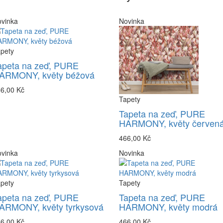
vinka
Novinka
pety
apeta na zeď, PURE
ARMONY, květy béžová
6,00 Kč
Tapety
Tapeta na zeď, PURE
HARMONY, květy červen
466,00 Kč
vinka
Novinka
pety
Tapety
apeta na zeď, PURE
Tapeta na zeď, PURE
ARMONY, květy tyrkysová
HARMONY, květy modrá
6,00 Kč
466,00 Kč