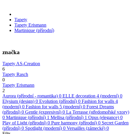
Tapety
Tapety Erismann
Martinique (přírodní)
značka
Tapety AS-Creation
6
Tapety Rasch
0
Tapety Erismann
2
Aurora (přírodní - romantika)
0
ELLE decoration 4 (moderní)
0
Elysium (design)
0
Evolution (přírodní)
0
Fashion for walls 4
(moderní)
0
Fashion for walls 5 (moderní)
0
Forest Dreams
(přírodní)
0
Gentle (expresivní)
0
La Terrasse (středomořské vzory)
0
Martinique (přírodní)
1
Mellisa (přírodní)
1
Opus (elegance)
0
Play of Light (přírodní)
0
Pure harmony (přírodní)
0
Secret Garden
(přírodní)
0
Spotlight (moderní)
0
Versailles (zámecké)
0
Filtr