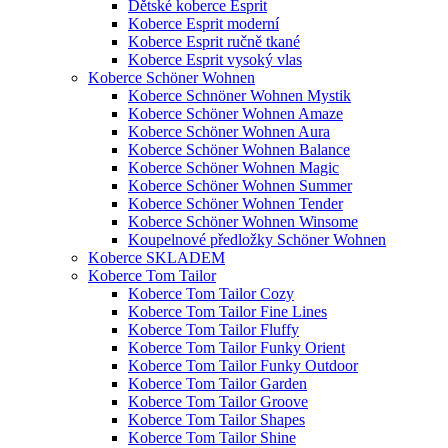
Dětské koberce Esprit
Koberce Esprit moderní
Koberce Esprit ručně tkané
Koberce Esprit vysoký vlas
Koberce Schöner Wohnen
Koberce Schnöner Wohnen Mystik
Koberce Schöner Wohnen Amaze
Koberce Schöner Wohnen Aura
Koberce Schöner Wohnen Balance
Koberce Schöner Wohnen Magic
Koberce Schöner Wohnen Summer
Koberce Schöner Wohnen Tender
Koberce Schöner Wohnen Winsome
Koupelnové předložky Schöner Wohnen
Koberce SKLADEM
Koberce Tom Tailor
Koberce Tom Tailor Cozy
Koberce Tom Tailor Fine Lines
Koberce Tom Tailor Fluffy
Koberce Tom Tailor Funky Orient
Koberce Tom Tailor Funky Outdoor
Koberce Tom Tailor Garden
Koberce Tom Tailor Groove
Koberce Tom Tailor Shapes
Koberce Tom Tailor Shine