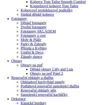
Koberce Tom Tailor Smooth Comfort
Koupelnové koberce Tom Tailor
Kobercové protiskluzové podložky
Sigikid dětské koberce
Fototapety
Dětské fototapety
Dveřní fototapety
Fototapety SKLADEM
Fototapety z cest
Moře & Pláže
Parky & Zahrady
Příroda a Květiny
Umění & Deco
Západy slunce
Obrazy
Obrazy na zeď
Dětské obrazy Lilly and Luis
Obrazy na zeď Patel 2
Renovační obklady a dlažba
Obkladové kuchyňské panely
Podlahová renovační samolepící dlažba
Renovační obklady stěn
Samolepící renovační kachličky
Dekorace
Klasické bordury