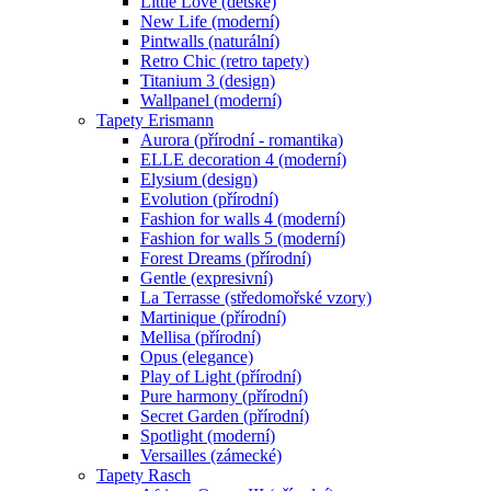
Little Love (dětské)
New Life (moderní)
Pintwalls (naturální)
Retro Chic (retro tapety)
Titanium 3 (design)
Wallpanel (moderní)
Tapety Erismann
Aurora (přírodní - romantika)
ELLE decoration 4 (moderní)
Elysium (design)
Evolution (přírodní)
Fashion for walls 4 (moderní)
Fashion for walls 5 (moderní)
Forest Dreams (přírodní)
Gentle (expresivní)
La Terrasse (středomořské vzory)
Martinique (přírodní)
Mellisa (přírodní)
Opus (elegance)
Play of Light (přírodní)
Pure harmony (přírodní)
Secret Garden (přírodní)
Spotlight (moderní)
Versailles (zámecké)
Tapety Rasch