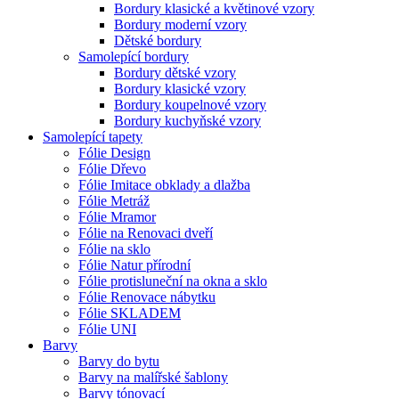
Bordury klasické a květinové vzory
Bordury moderní vzory
Dětské bordury
Samolepící bordury
Bordury dětské vzory
Bordury klasické vzory
Bordury koupelnové vzory
Bordury kuchyňské vzory
Samolepící tapety
Fólie Design
Fólie Dřevo
Fólie Imitace obklady a dlažba
Fólie Metráž
Fólie Mramor
Fólie na Renovaci dveří
Fólie na sklo
Fólie Natur přírodní
Fólie protisluneční na okna a sklo
Fólie Renovace nábytku
Fólie SKLADEM
Fólie UNI
Barvy
Barvy do bytu
Barvy na malířské šablony
Barvy tónovací