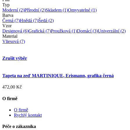
Typ
Moderní
(2)
Přírodní
(2)
Skladem
(1)
Omyvatelné
(1)
Barva
Černá
(7)
Hnědá
(7)
Šedá
(2)
Vzor
Designová
(6)
Grafická
(7)
Proužková
(1)
Domácí
(3)
Univerzální
(2)
Material
Vliesová
(7)
Zrušit výběr
Tapeta na zeď MARTINIQUE, Erismann, grafika černá
472,00 Kč
O firmě
O firmě
Rychlý kontakt
Péče o zákazníka