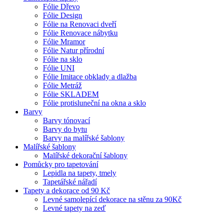
Fólie Dřevo
Fólie Design
Fólie na Renovaci dveří
Fólie Renovace nábytku
Fólie Mramor
Fólie Natur přírodní
Fólie na sklo
Fólie UNI
Fólie Imitace obklady a dlažba
Fólie Metráž
Fólie SKLADEM
Fólie protisluneční na okna a sklo
Barvy
Barvy tónovací
Barvy do bytu
Barvy na malířské šablony
Malířské šablony
Malířské dekorační šablony
Pomůcky pro tapetování
Lepidla na tapety, tmely
Tapetářské nářadí
Tapety a dekorace od 90 Kč
Levné samolepící dekorace na stěnu za 90Kč
Levné tapety na zeď