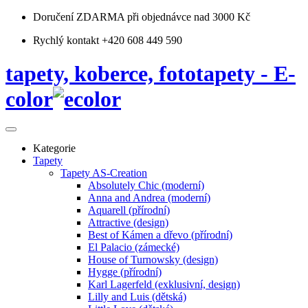
Doručení ZDARMA
při objednávce nad 3000 Kč
Rychlý kontakt +420 608 449 590
tapety, koberce, fototapety - E-
color
Kategorie
Tapety
Tapety AS-Creation
Absolutely Chic (moderní)
Anna and Andrea (moderní)
Aquarell (přírodní)
Attractive (design)
Best of Kámen a dřevo (přírodní)
El Palacio (zámecké)
House of Turnowsky (design)
Hygge (přírodní)
Karl Lagerfeld (exklusivní, design)
Lilly and Luis (dětská)