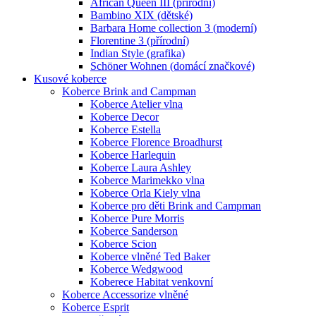
African Queen III (přírodní)
Bambino XIX (dětské)
Barbara Home collection 3 (moderní)
Florentine 3 (přírodní)
Indian Style (grafika)
Schöner Wohnen (domácí značkové)
Kusové koberce
Koberce Brink and Campman
Koberce Atelier vlna
Koberce Decor
Koberce Estella
Koberce Florence Broadhurst
Koberce Harlequin
Koberce Laura Ashley
Koberce Marimekko vlna
Koberce Orla Kiely vlna
Koberce pro děti Brink and Campman
Koberce Pure Morris
Koberce Sanderson
Koberce Scion
Koberce vlněné Ted Baker
Koberce Wedgwood
Koberece Habitat venkovní
Koberce Accessorize vlněné
Koberce Esprit