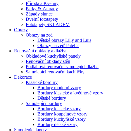
Příroda a Květiny
Parky & Zahrady
Západy slunce
Dveřní fototapety
Fototapety SKLADEM
Obrazy
Obrazy na zeď
Dětské obrazy Lilly and Luis
Obrazy na zeď Patel 2
Renovační obklady a dlažba
Obkladové kuchyňské panely
Renovační obklady stěn
Podlahová renovační samolepící dlažba
Samolepící renovační kachličky
Dekorace
Klasické bordury
Bordury moderní vzory
Bordury klasické a květinové vzory
Dětské bordury
Samolepící bordury
Bordury klasické vzory
Bordury koupelnové vzory
Bordury kuchyňské vzory
Bordury dětské vzory
Samolepící tapety