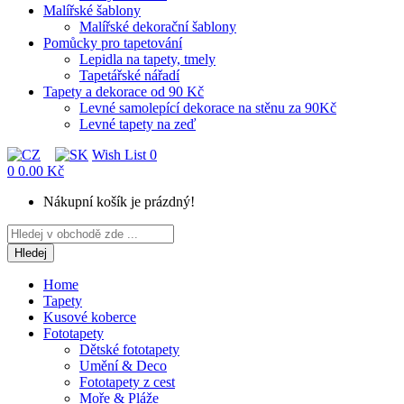
Malířské šablony
Malířské dekorační šablony
Pomůcky pro tapetování
Lepidla na tapety, tmely
Tapetářské nářadí
Tapety a dekorace od 90 Kč
Levné samolepící dekorace na stěnu za 90Kč
Levné tapety na zeď
Wish List
0
0
0.00 Kč
Nákupní košík je prázdný!
Hledej
Home
Tapety
Kusové koberce
Fototapety
Dětské fototapety
Umění & Deco
Fototapety z cest
Moře & Pláže