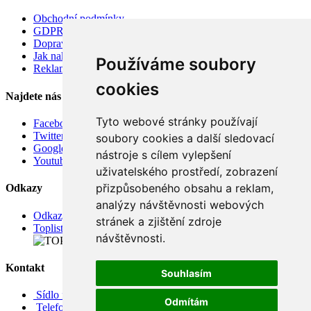
Obchodní podmínky
GDPR
Doprava
Jak nakupovat
Používáme soubory
Reklamace
cookies
Najdete nás
Tyto webové stránky používají
Facebook
Twitter
soubory cookies a další sledovací
Google
nástroje s cílem vylepšení
Youtube
uživatelského prostředí, zobrazení
přizpůsobeného obsahu a reklam,
Odkazy
analýzy návštěvnosti webových
Odkazy
stránek a zjištění zdroje
Toplist
návštěvnosti.
Kontakt
Souhlasím
Sídlo firmy: Boženy Němcové 739/1, Svitavy 568 02, CZ
Odmítám
Telefon: +420 608 449 590