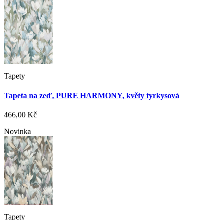
Tapety
Tapeta na zeď, PURE HARMONY, květy tyrkysová
466,00 Kč
Novinka
Tapety