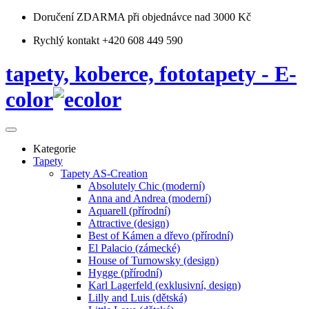
Doručení ZDARMA
při objednávce nad 3000 Kč
Rychlý kontakt +420 608 449 590
tapety, koberce, fototapety - E-
color
Kategorie
Tapety
Tapety AS-Creation
Absolutely Chic (moderní)
Anna and Andrea (moderní)
Aquarell (přírodní)
Attractive (design)
Best of Kámen a dřevo (přírodní)
El Palacio (zámecké)
House of Turnowsky (design)
Hygge (přírodní)
Karl Lagerfeld (exklusivní, design)
Lilly and Luis (dětská)