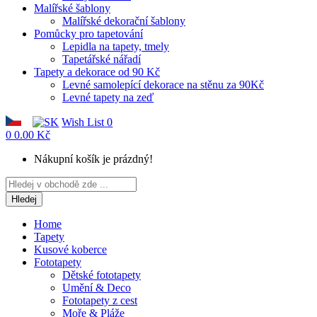
Malířské šablony
Malířské dekorační šablony
Pomůcky pro tapetování
Lepidla na tapety, tmely
Tapetářské nářadí
Tapety a dekorace od 90 Kč
Levné samolepící dekorace na stěnu za 90Kč
Levné tapety na zeď
Wish List
0
0
0.00 Kč
Nákupní košík je prázdný!
Hledej
Home
Tapety
Kusové koberce
Fototapety
Dětské fototapety
Umění & Deco
Fototapety z cest
Moře & Pláže