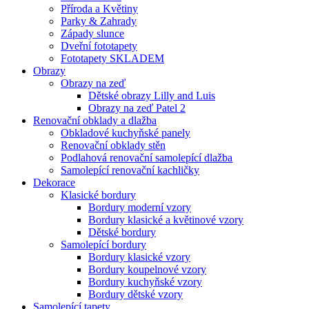
Příroda a Květiny
Parky & Zahrady
Západy slunce
Dveřní fototapety
Fototapety SKLADEM
Obrazy
Obrazy na zeď
Dětské obrazy Lilly and Luis
Obrazy na zeď Patel 2
Renovační obklady a dlažba
Obkladové kuchyňské panely
Renovační obklady stěn
Podlahová renovační samolepící dlažba
Samolepící renovační kachličky
Dekorace
Klasické bordury
Bordury moderní vzory
Bordury klasické a květinové vzory
Dětské bordury
Samolepící bordury
Bordury klasické vzory
Bordury koupelnové vzory
Bordury kuchyňské vzory
Bordury dětské vzory
Samolepící tapety