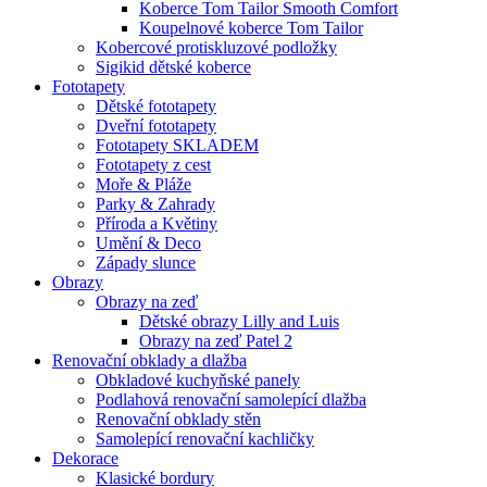
Koberce Tom Tailor Smooth Comfort
Koupelnové koberce Tom Tailor
Kobercové protiskluzové podložky
Sigikid dětské koberce
Fototapety
Dětské fototapety
Dveřní fototapety
Fototapety SKLADEM
Fototapety z cest
Moře & Pláže
Parky & Zahrady
Příroda a Květiny
Umění & Deco
Západy slunce
Obrazy
Obrazy na zeď
Dětské obrazy Lilly and Luis
Obrazy na zeď Patel 2
Renovační obklady a dlažba
Obkladové kuchyňské panely
Podlahová renovační samolepící dlažba
Renovační obklady stěn
Samolepící renovační kachličky
Dekorace
Klasické bordury