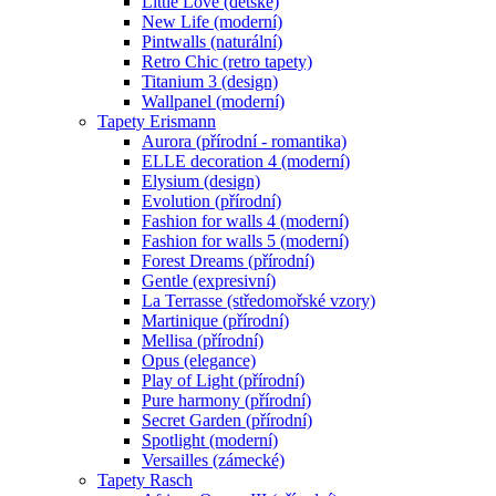
Little Love (dětské)
New Life (moderní)
Pintwalls (naturální)
Retro Chic (retro tapety)
Titanium 3 (design)
Wallpanel (moderní)
Tapety Erismann
Aurora (přírodní - romantika)
ELLE decoration 4 (moderní)
Elysium (design)
Evolution (přírodní)
Fashion for walls 4 (moderní)
Fashion for walls 5 (moderní)
Forest Dreams (přírodní)
Gentle (expresivní)
La Terrasse (středomořské vzory)
Martinique (přírodní)
Mellisa (přírodní)
Opus (elegance)
Play of Light (přírodní)
Pure harmony (přírodní)
Secret Garden (přírodní)
Spotlight (moderní)
Versailles (zámecké)
Tapety Rasch