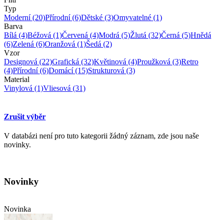
Typ
Moderní
(20)
Přírodní
(6)
Dětské
(3)
Omyvatelné
(1)
Barva
Bílá
(4)
Béžová
(1)
Červená
(4)
Modrá
(5)
Žlutá
(32)
Černá
(5)
Hnědá
(6)
Zelená
(6)
Oranžová
(1)
Šedá
(2)
Vzor
Designová
(22)
Grafická
(32)
Květinová
(4)
Proužková
(3)
Retro
(4)
Přírodní
(6)
Domácí
(15)
Strukturová
(3)
Material
Vinylová
(1)
Vliesová
(31)
Zrušit výběr
V databázi není pro tuto kategorii žádný záznam, zde jsou naše
novinky.
Novinky
Novinka