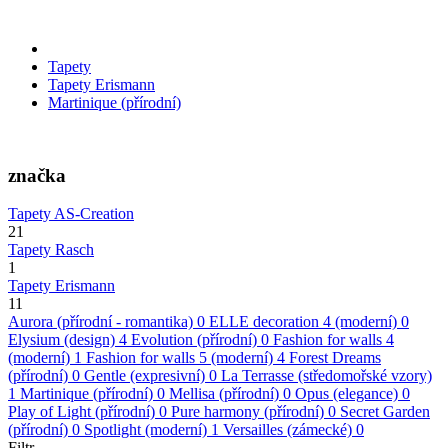
Tapety
Tapety Erismann
Martinique (přírodní)
značka
Tapety AS-Creation
21
Tapety Rasch
1
Tapety Erismann
11
Aurora (přírodní - romantika)
0
ELLE decoration 4 (moderní)
0
Elysium (design)
4
Evolution (přírodní)
0
Fashion for walls 4
(moderní)
1
Fashion for walls 5 (moderní)
4
Forest Dreams
(přírodní)
0
Gentle (expresivní)
0
La Terrasse (středomořské vzory)
1
Martinique (přírodní)
0
Mellisa (přírodní)
0
Opus (elegance)
0
Play of Light (přírodní)
0
Pure harmony (přírodní)
0
Secret Garden
(přírodní)
0
Spotlight (moderní)
1
Versailles (zámecké)
0
Filtr