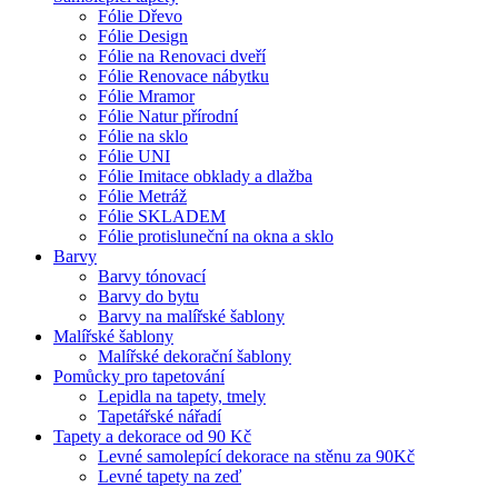
Fólie Dřevo
Fólie Design
Fólie na Renovaci dveří
Fólie Renovace nábytku
Fólie Mramor
Fólie Natur přírodní
Fólie na sklo
Fólie UNI
Fólie Imitace obklady a dlažba
Fólie Metráž
Fólie SKLADEM
Fólie protisluneční na okna a sklo
Barvy
Barvy tónovací
Barvy do bytu
Barvy na malířské šablony
Malířské šablony
Malířské dekorační šablony
Pomůcky pro tapetování
Lepidla na tapety, tmely
Tapetářské nářadí
Tapety a dekorace od 90 Kč
Levné samolepící dekorace na stěnu za 90Kč
Levné tapety na zeď