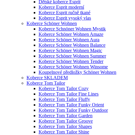
Dětské koberce Esprit
Koberce Esprit moderní
Koberce Esprit ručně tkané
Koberce Esprit vysoký vlas
Koberce Schöner Wohnen
Koberce Schnöner Wohnen Mystik
Koberce Schöner Wohnen Amaze
Koberce Schöner Wohnen Aura
Koberce Schöner Wohnen Balance
Koberce Schöner Wohnen Magic
Koberce Schöner Wohnen Summer
Koberce Schöner Wohnen Tender
Koberce Schöner Wohnen Winsome
Koupelnové předložky Schöner Wohnen
Koberce SKLADEM
Koberce Tom Tailor
Koberce Tom Tailor Cozy
Koberce Tom Tailor Fine Lines
Koberce Tom Tailor Fluffy
Koberce Tom Tailor Funky Orient
Koberce Tom Tailor Funky Outdoor
Koberce Tom Tailor Garden
Koberce Tom Tailor Groove
Koberce Tom Tailor Shapes
Koberce Tom Tailor Shine