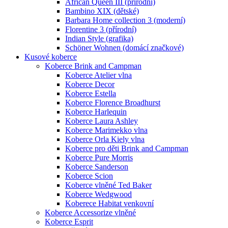
African Queen III (přírodní)
Bambino XIX (dětské)
Barbara Home collection 3 (moderní)
Florentine 3 (přírodní)
Indian Style (grafika)
Schöner Wohnen (domácí značkové)
Kusové koberce
Koberce Brink and Campman
Koberce Atelier vlna
Koberce Decor
Koberce Estella
Koberce Florence Broadhurst
Koberce Harlequin
Koberce Laura Ashley
Koberce Marimekko vlna
Koberce Orla Kiely vlna
Koberce pro děti Brink and Campman
Koberce Pure Morris
Koberce Sanderson
Koberce Scion
Koberce vlněné Ted Baker
Koberce Wedgwood
Koberece Habitat venkovní
Koberce Accessorize vlněné
Koberce Esprit