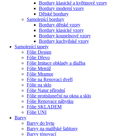
Bordury klasické a květinové vzory
Bordury moderní vzory
Dětské bordury
Samolepící bordury
Bordury dětské vzory
Bordury klasické vzory
Bordury koupelnové vzory
Bordury kuchyňské vzory
Samolepící tapety
Fólie Design
Fólie Dřevo
Fólie Imitace obklady a dlažba
Fólie Metráž
Fólie Mramor
Fólie na Renovaci dveří
Fólie na sklo
Fólie Natur přírodní
Fólie protisluneční na okna a sklo
Fólie Renovace nábytku
Fólie SKLADEM
Fólie UNI
Barvy
Barvy do bytu
Barvy na malířské šablony
Barvy tónovací