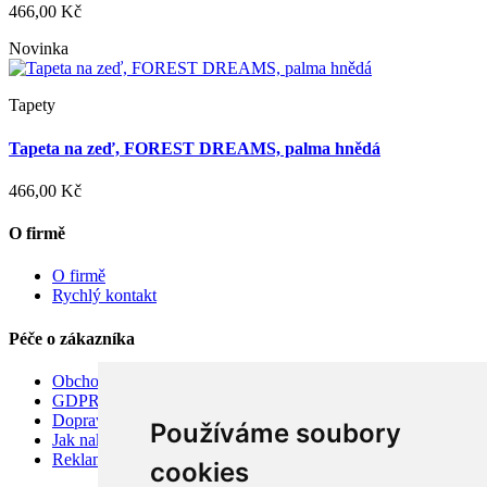
466,00 Kč
Novinka
Tapety
Tapeta na zeď, FOREST DREAMS, palma hnědá
466,00 Kč
O firmě
O firmě
Rychlý kontakt
Péče o zákazníka
Obchodní podmínky
GDPR
Doprava
Používáme soubory
Jak nakupovat
Reklamace
cookies