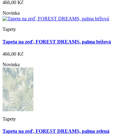
466,00 Kč
Novinka
Tapety
Tapeta na zeď, FOREST DREAMS, palma béžová
466,00 Kč
Novinka
Tapety
Tapeta na zeď, FOREST DREAMS, palma zelená