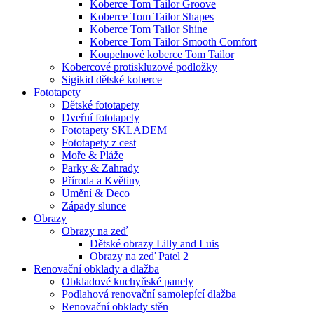
Koberce Tom Tailor Groove
Koberce Tom Tailor Shapes
Koberce Tom Tailor Shine
Koberce Tom Tailor Smooth Comfort
Koupelnové koberce Tom Tailor
Kobercové protiskluzové podložky
Sigikid dětské koberce
Fototapety
Dětské fototapety
Dveřní fototapety
Fototapety SKLADEM
Fototapety z cest
Moře & Pláže
Parky & Zahrady
Příroda a Květiny
Umění & Deco
Západy slunce
Obrazy
Obrazy na zeď
Dětské obrazy Lilly and Luis
Obrazy na zeď Patel 2
Renovační obklady a dlažba
Obkladové kuchyňské panely
Podlahová renovační samolepící dlažba
Renovační obklady stěn