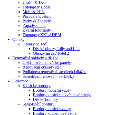
Umění & Deco
Fototapety z cest
Moře & Pláže
Příroda a Květiny
Parky & Zahrady
Západy slunce
Dveřní fototapety
Fototapety SKLADEM
Obrazy
Obrazy na zeď
Dětské obrazy Lilly and Luis
Obrazy na zeď Patel 2
Renovační obklady a dlažba
Obkladové kuchyňské panely
Renovační obklady stěn
Podlahová renovační samolepící dlažba
Samolepící renovační kachličky
Dekorace
Klasické bordury
Bordury moderní vzory
Bordury klasické a květinové vzory
Dětské bordury
Samolepící bordury
Bordury klasické vzory
Bordury koupelnové vzory