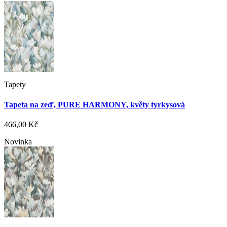
Tapety
Tapeta na zeď, PURE HARMONY, květy tyrkysová
466,00 Kč
Novinka