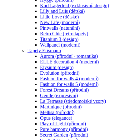
Karl Lagerfeld (exklusivní, design)
Lilly and Luis (dětská)
Little Love (dětské)
New Life (moderní)
Pintwalls (naturální)
Retro Chic (retro tapety)
Titanium 3 (design)
Wallpanel (moderní)
Tapety Erismann
Aurora (přírodní - romantika)
ELLE decoration 4 (moderní)
Elysium (design)
Evolution (přírodní)
Fashion for walls 4 (moderní)
Fashion for walls 5 (moderní)
Forest Dreams (přírodní)
Gentle (expresivní)
La Terrasse (středomořské vzory)
Martinique (přírodní)
Mellisa (přírodní)
Opus (elegance)
Play of Light (přírodní)
Pure harmony (přírodní)
Secret Garden (přírodní)