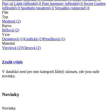
Play of Light (přírodní)
0
Pure harmony (přírodní)
0
Secret Garden
(přírodní)
0
Spotlight (moderní)
0
Versailles (zámecké)
0
Filtr
Typ
Moderní
(2)
Barva
Béžová
(2)
Vzor
Designová
(1)
Grafická
(2)
Proužková
(1)
Material
Vinylová
(2)
Vliesová
(2)
Zrušit výběr
V databázi není pro tuto kategorii žádný záznam, zde jsou naše
novinky.
Novinky
Novinka