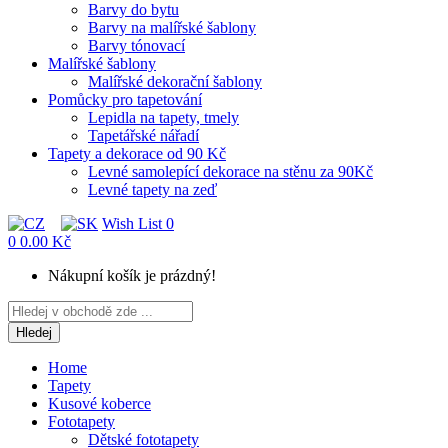
Barvy do bytu
Barvy na malířské šablony
Barvy tónovací
Malířské šablony
Malířské dekorační šablony
Pomůcky pro tapetování
Lepidla na tapety, tmely
Tapetářské nářadí
Tapety a dekorace od 90 Kč
Levné samolepící dekorace na stěnu za 90Kč
Levné tapety na zeď
Wish List
0
0
0.00 Kč
Nákupní košík je prázdný!
Hledej
Home
Tapety
Kusové koberce
Fototapety
Dětské fototapety