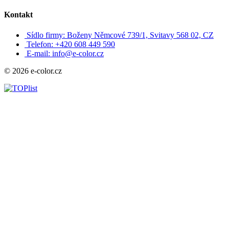
Kontakt
Sídlo firmy: Boženy Němcové 739/1, Svitavy 568 02, CZ
Telefon: +420 608 449 590
E-mail: info@e-color.cz
© 2026 e-color.cz