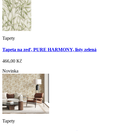
Tapety
Tapeta na zeď, PURE HARMONY, listy zelená
466,00 Kč
Novinka
Tapety