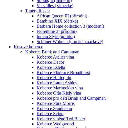
Spotlight (moderní)
Versailles (zámecké)
Tapety Rasch
African Queen III (přírodní)
Bambino XIX (dětské)
Barbara Home collection 3 (moderní)
Florentine 3 (přírodní)
Indian Style (grafika)
Schöner Wohnen (domácí značkové)
Kusové koberce
Koberce Brink and Campman
Koberce Atelier vlna
Koberce Decor
Koberce Estella
Koberce Florence Broadhurst
Koberce Harlequin
Koberce Laura Ashley
Koberce Marimekko vlna
Koberce Orla Kiely vlna
Koberce pro děti Brink and Campman
Koberce Pure Morris
Koberce Sanderson
Koberce Scion
Koberce vlněné Ted Baker
Koberce Wedgwood