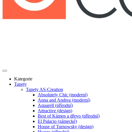
Kategorie
Tapety
Tapety AS-Creation
Absolutely Chic (moderní)
Anna and Andrea (moderní)
Aquarell (přírodní)
Attractive (design)
Best of Kámen a dřevo (přírodní)
El Palacio (zámecké)
House of Turnowsky (design)
Hygge (přírodní)