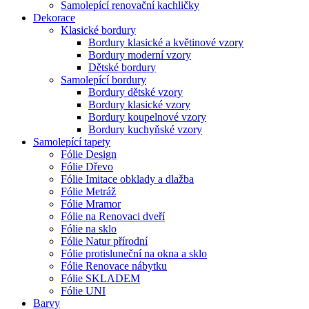
Samolepící renovační kachličky
Dekorace
Klasické bordury
Bordury klasické a květinové vzory
Bordury moderní vzory
Dětské bordury
Samolepící bordury
Bordury dětské vzory
Bordury klasické vzory
Bordury koupelnové vzory
Bordury kuchyňské vzory
Samolepící tapety
Fólie Design
Fólie Dřevo
Fólie Imitace obklady a dlažba
Fólie Metráž
Fólie Mramor
Fólie na Renovaci dveří
Fólie na sklo
Fólie Natur přírodní
Fólie protisluneční na okna a sklo
Fólie Renovace nábytku
Fólie SKLADEM
Fólie UNI
Barvy