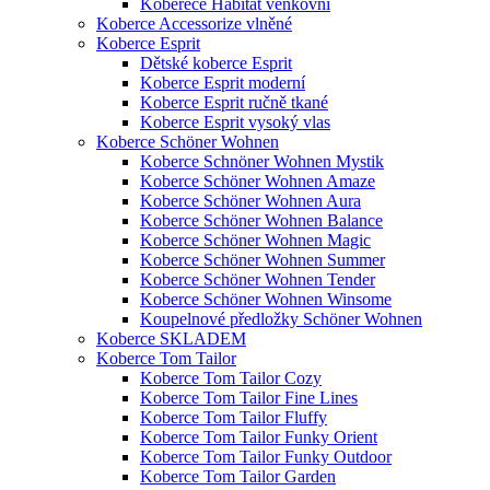
Koberece Habitat venkovní
Koberce Accessorize vlněné
Koberce Esprit
Dětské koberce Esprit
Koberce Esprit moderní
Koberce Esprit ručně tkané
Koberce Esprit vysoký vlas
Koberce Schöner Wohnen
Koberce Schnöner Wohnen Mystik
Koberce Schöner Wohnen Amaze
Koberce Schöner Wohnen Aura
Koberce Schöner Wohnen Balance
Koberce Schöner Wohnen Magic
Koberce Schöner Wohnen Summer
Koberce Schöner Wohnen Tender
Koberce Schöner Wohnen Winsome
Koupelnové předložky Schöner Wohnen
Koberce SKLADEM
Koberce Tom Tailor
Koberce Tom Tailor Cozy
Koberce Tom Tailor Fine Lines
Koberce Tom Tailor Fluffy
Koberce Tom Tailor Funky Orient
Koberce Tom Tailor Funky Outdoor
Koberce Tom Tailor Garden