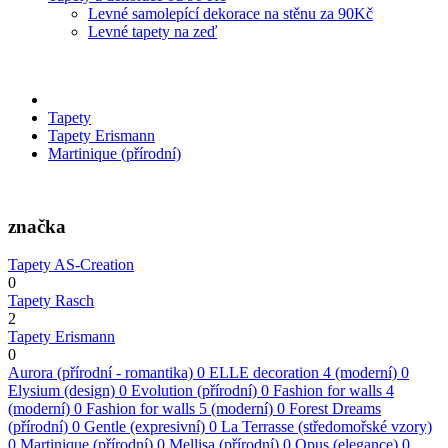
Levné samolepící dekorace na stěnu za 90Kč
Levné tapety na zeď
Tapety
Tapety Erismann
Martinique (přírodní)
značka
Tapety AS-Creation
0
Tapety Rasch
2
Tapety Erismann
0
Aurora (přírodní - romantika)
0
ELLE decoration 4 (moderní)
0
Elysium (design)
0
Evolution (přírodní)
0
Fashion for walls 4
(moderní)
0
Fashion for walls 5 (moderní)
0
Forest Dreams
(přírodní)
0
Gentle (expresivní)
0
La Terrasse (středomořské vzory)
0
Martinique (přírodní)
0
Mellisa (přírodní)
0
Opus (elegance)
0