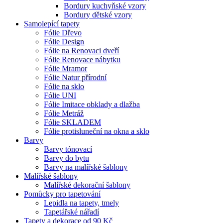
Bordury kuchyňské vzory
Bordury dětské vzory
Samolepící tapety
Fólie Dřevo
Fólie Design
Fólie na Renovaci dveří
Fólie Renovace nábytku
Fólie Mramor
Fólie Natur přírodní
Fólie na sklo
Fólie UNI
Fólie Imitace obklady a dlažba
Fólie Metráž
Fólie SKLADEM
Fólie protisluneční na okna a sklo
Barvy
Barvy tónovací
Barvy do bytu
Barvy na malířské šablony
Malířské šablony
Malířské dekorační šablony
Pomůcky pro tapetování
Lepidla na tapety, tmely
Tapetářské nářadí
Tapety a dekorace od 90 Kč