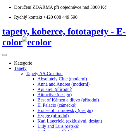
Doručení ZDARMA
při objednávce nad 3000 Kč
Rychlý kontakt +420 608 449 590
tapety, koberce, fototapety - E-
color
Kategorie
Tapety
Tapety AS-Creation
Absolutely Chic (moderní)
Anna and Andrea (moderní)
Aquarell (přírodní)
Attractive (design)
Best of Kámen a dřevo (přírodní)
El Palacio (zámecké)
House of Turnowsky (design)
Hygge (přírodní)
Karl Lagerfeld (exklusivní, design)
Lilly and Luis (dětská)