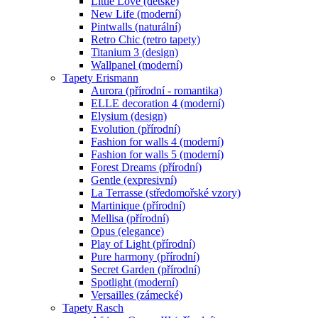
Little Love (dětské)
New Life (moderní)
Pintwalls (naturální)
Retro Chic (retro tapety)
Titanium 3 (design)
Wallpanel (moderní)
Tapety Erismann
Aurora (přírodní - romantika)
ELLE decoration 4 (moderní)
Elysium (design)
Evolution (přírodní)
Fashion for walls 4 (moderní)
Fashion for walls 5 (moderní)
Forest Dreams (přírodní)
Gentle (expresivní)
La Terrasse (středomořské vzory)
Martinique (přírodní)
Mellisa (přírodní)
Opus (elegance)
Play of Light (přírodní)
Pure harmony (přírodní)
Secret Garden (přírodní)
Spotlight (moderní)
Versailles (zámecké)
Tapety Rasch