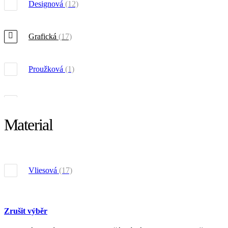
Designová
(12)
Grafická
(17)
Proužková
(1)
Přírodní
(8)
Material
Domácí
(10)
Strukturová
(1)
Vliesová
(17)
Zrušit výběr