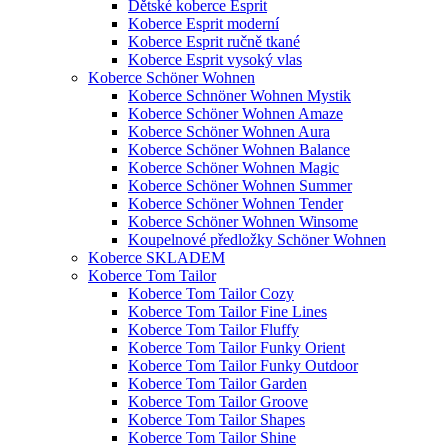
Dětské koberce Esprit
Koberce Esprit moderní
Koberce Esprit ručně tkané
Koberce Esprit vysoký vlas
Koberce Schöner Wohnen
Koberce Schnöner Wohnen Mystik
Koberce Schöner Wohnen Amaze
Koberce Schöner Wohnen Aura
Koberce Schöner Wohnen Balance
Koberce Schöner Wohnen Magic
Koberce Schöner Wohnen Summer
Koberce Schöner Wohnen Tender
Koberce Schöner Wohnen Winsome
Koupelnové předložky Schöner Wohnen
Koberce SKLADEM
Koberce Tom Tailor
Koberce Tom Tailor Cozy
Koberce Tom Tailor Fine Lines
Koberce Tom Tailor Fluffy
Koberce Tom Tailor Funky Orient
Koberce Tom Tailor Funky Outdoor
Koberce Tom Tailor Garden
Koberce Tom Tailor Groove
Koberce Tom Tailor Shapes
Koberce Tom Tailor Shine