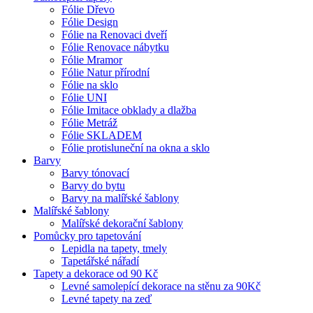
Fólie Dřevo
Fólie Design
Fólie na Renovaci dveří
Fólie Renovace nábytku
Fólie Mramor
Fólie Natur přírodní
Fólie na sklo
Fólie UNI
Fólie Imitace obklady a dlažba
Fólie Metráž
Fólie SKLADEM
Fólie protisluneční na okna a sklo
Barvy
Barvy tónovací
Barvy do bytu
Barvy na malířské šablony
Malířské šablony
Malířské dekorační šablony
Pomůcky pro tapetování
Lepidla na tapety, tmely
Tapetářské nářadí
Tapety a dekorace od 90 Kč
Levné samolepící dekorace na stěnu za 90Kč
Levné tapety na zeď