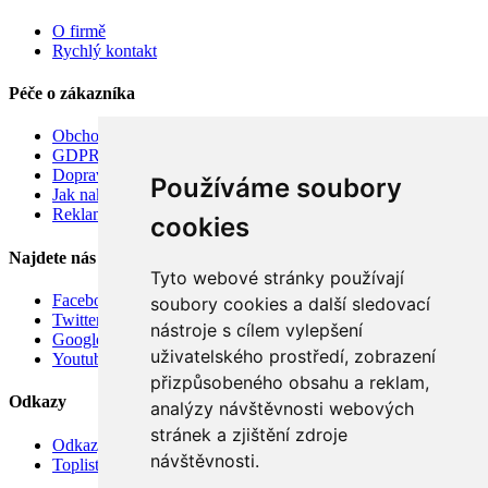
O firmě
Rychlý kontakt
Péče o zákazníka
Obchodní podmínky
GDPR
Doprava
Používáme soubory
Jak nakupovat
Reklamace
cookies
Najdete nás
Tyto webové stránky používají
Facebook
soubory cookies a další sledovací
Twitter
nástroje s cílem vylepšení
Google
uživatelského prostředí, zobrazení
Youtube
přizpůsobeného obsahu a reklam,
Odkazy
analýzy návštěvnosti webových
stránek a zjištění zdroje
Odkazy
návštěvnosti.
Toplist