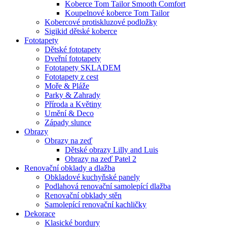
Koberce Tom Tailor Smooth Comfort
Koupelnové koberce Tom Tailor
Kobercové protiskluzové podložky
Sigikid dětské koberce
Fototapety
Dětské fototapety
Dveřní fototapety
Fototapety SKLADEM
Fototapety z cest
Moře & Pláže
Parky & Zahrady
Příroda a Květiny
Umění & Deco
Západy slunce
Obrazy
Obrazy na zeď
Dětské obrazy Lilly and Luis
Obrazy na zeď Patel 2
Renovační obklady a dlažba
Obkladové kuchyňské panely
Podlahová renovační samolepící dlažba
Renovační obklady stěn
Samolepící renovační kachličky
Dekorace
Klasické bordury