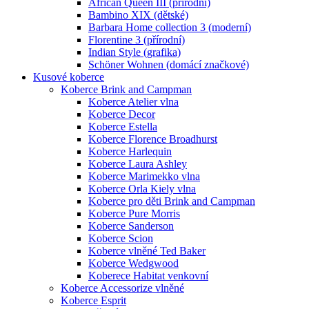
African Queen III (přírodní)
Bambino XIX (dětské)
Barbara Home collection 3 (moderní)
Florentine 3 (přírodní)
Indian Style (grafika)
Schöner Wohnen (domácí značkové)
Kusové koberce
Koberce Brink and Campman
Koberce Atelier vlna
Koberce Decor
Koberce Estella
Koberce Florence Broadhurst
Koberce Harlequin
Koberce Laura Ashley
Koberce Marimekko vlna
Koberce Orla Kiely vlna
Koberce pro děti Brink and Campman
Koberce Pure Morris
Koberce Sanderson
Koberce Scion
Koberce vlněné Ted Baker
Koberce Wedgwood
Koberece Habitat venkovní
Koberce Accessorize vlněné
Koberce Esprit