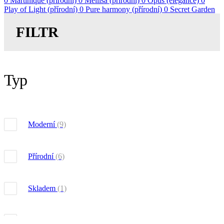
0
Martinique (přírodní)
0
Mellisa (přírodní)
0
Opus (elegance)
0
Play of Light (přírodní)
0
Pure harmony (přírodní)
0
Secret Garden
(přírodní)
0
Spotlight (moderní)
1
Versailles (zámecké)
0
FILTR
Typ
Moderní
(9)
Přírodní
(6)
Skladem
(1)
Omyvatelné
(1)