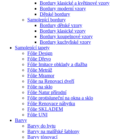
Bordury klasické a květinové vzory
Bordury moderní vzory
Dětské bordury
Samolepící bordury
Bordury dětské vzory
Bordury klasické vzory
Bordury koupelnové vzory
Bordury kuchyňské vzory
Samolepící tapety
Fólie Design
Fólie Dřevo
Fólie Imitace obklady a dlažba
Fólie Metráž
Fólie Mramor
Fólie na Renovaci dveří
Fólie na sklo
Fólie Natur přírodní
Fólie protisluneční na okna a sklo
Fólie Renovace nábytku
Fólie SKLADEM
Fólie UNI
Barvy
Barvy do bytu
Barvy na malířské šablony
Barvy tónovací