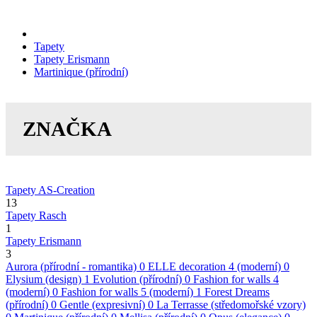
Tapety
Tapety Erismann
Martinique (přírodní)
ZNAČKA
Tapety AS-Creation
13
Tapety Rasch
1
Tapety Erismann
3
Aurora (přírodní - romantika)
0
ELLE decoration 4 (moderní)
0
Elysium (design)
1
Evolution (přírodní)
0
Fashion for walls 4
(moderní)
0
Fashion for walls 5 (moderní)
1
Forest Dreams
(přírodní)
0
Gentle (expresivní)
0
La Terrasse (středomořské vzory)