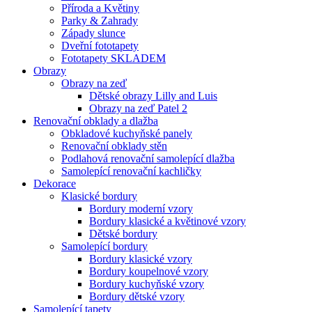
Příroda a Květiny
Parky & Zahrady
Západy slunce
Dveřní fototapety
Fototapety SKLADEM
Obrazy
Obrazy na zeď
Dětské obrazy Lilly and Luis
Obrazy na zeď Patel 2
Renovační obklady a dlažba
Obkladové kuchyňské panely
Renovační obklady stěn
Podlahová renovační samolepící dlažba
Samolepící renovační kachličky
Dekorace
Klasické bordury
Bordury moderní vzory
Bordury klasické a květinové vzory
Dětské bordury
Samolepící bordury
Bordury klasické vzory
Bordury koupelnové vzory
Bordury kuchyňské vzory
Bordury dětské vzory
Samolepící tapety