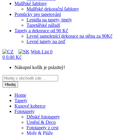
Malířské šablony
Malířské dekorační šablony
Pomůcky pro tapetování
Lepidla na tapety, tmely
Tapetářské nářadí
Tapety a dekorace od 90 Kč
Levné samolepící dekorace na stěnu za 90Kč
Levné tapety na zeď
Wish List
0
0
0.00 Kč
Nákupní košík je prázdný!
Hledej
Home
Tapety
Kusové koberce
Fototapety
Dětské fototapety
Umění & Deco
Fototapety z cest
Moře & Pláže