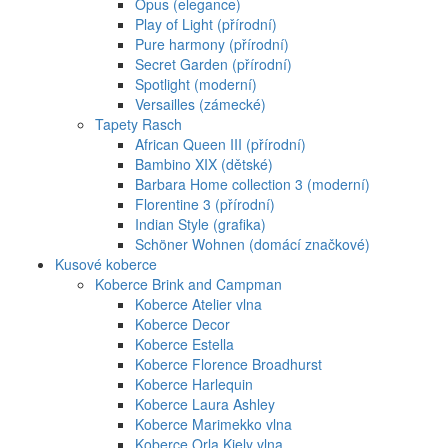
Opus (elegance)
Play of Light (přírodní)
Pure harmony (přírodní)
Secret Garden (přírodní)
Spotlight (moderní)
Versailles (zámecké)
Tapety Rasch
African Queen III (přírodní)
Bambino XIX (dětské)
Barbara Home collection 3 (moderní)
Florentine 3 (přírodní)
Indian Style (grafika)
Schöner Wohnen (domácí značkové)
Kusové koberce
Koberce Brink and Campman
Koberce Atelier vlna
Koberce Decor
Koberce Estella
Koberce Florence Broadhurst
Koberce Harlequin
Koberce Laura Ashley
Koberce Marimekko vlna
Koberce Orla Kiely vlna