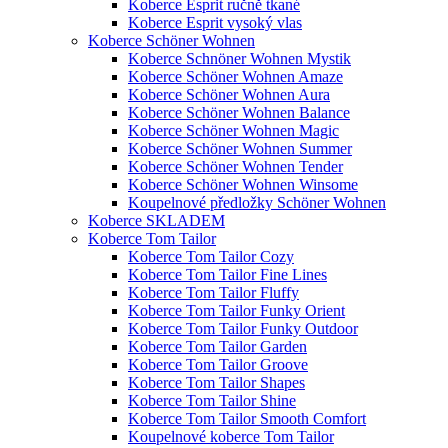
Koberce Esprit ručně tkané
Koberce Esprit vysoký vlas
Koberce Schöner Wohnen
Koberce Schnöner Wohnen Mystik
Koberce Schöner Wohnen Amaze
Koberce Schöner Wohnen Aura
Koberce Schöner Wohnen Balance
Koberce Schöner Wohnen Magic
Koberce Schöner Wohnen Summer
Koberce Schöner Wohnen Tender
Koberce Schöner Wohnen Winsome
Koupelnové předložky Schöner Wohnen
Koberce SKLADEM
Koberce Tom Tailor
Koberce Tom Tailor Cozy
Koberce Tom Tailor Fine Lines
Koberce Tom Tailor Fluffy
Koberce Tom Tailor Funky Orient
Koberce Tom Tailor Funky Outdoor
Koberce Tom Tailor Garden
Koberce Tom Tailor Groove
Koberce Tom Tailor Shapes
Koberce Tom Tailor Shine
Koberce Tom Tailor Smooth Comfort
Koupelnové koberce Tom Tailor