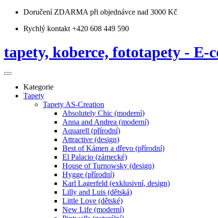
Doručení ZDARMA
při objednávce nad 3000 Kč
Rychlý kontakt +420 608 449 590
tapety, koberce, fototapety - E-c
Kategorie
Tapety
Tapety AS-Creation
Absolutely Chic (moderní)
Anna and Andrea (moderní)
Aquarell (přírodní)
Attractive (design)
Best of Kámen a dřevo (přírodní)
El Palacio (zámecké)
House of Turnowsky (design)
Hygge (přírodní)
Karl Lagerfeld (exklusivní, design)
Lilly and Luis (dětská)
Little Love (dětské)
New Life (moderní)