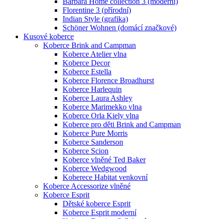
Barbara Home collection 3 (moderní)
Florentine 3 (přírodní)
Indian Style (grafika)
Schöner Wohnen (domácí značkové)
Kusové koberce
Koberce Brink and Campman
Koberce Atelier vlna
Koberce Decor
Koberce Estella
Koberce Florence Broadhurst
Koberce Harlequin
Koberce Laura Ashley
Koberce Marimekko vlna
Koberce Orla Kiely vlna
Koberce pro děti Brink and Campman
Koberce Pure Morris
Koberce Sanderson
Koberce Scion
Koberce vlněné Ted Baker
Koberce Wedgwood
Koberece Habitat venkovní
Koberce Accessorize vlněné
Koberce Esprit
Dětské koberce Esprit
Koberce Esprit moderní