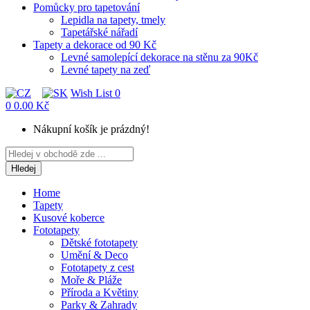
Pomůcky pro tapetování
Lepidla na tapety, tmely
Tapetářské nářadí
Tapety a dekorace od 90 Kč
Levné samolepící dekorace na stěnu za 90Kč
Levné tapety na zeď
Wish List
0
0
0.00 Kč
Nákupní košík je prázdný!
Hledej
Home
Tapety
Kusové koberce
Fototapety
Dětské fototapety
Umění & Deco
Fototapety z cest
Moře & Pláže
Příroda a Květiny
Parky & Zahrady