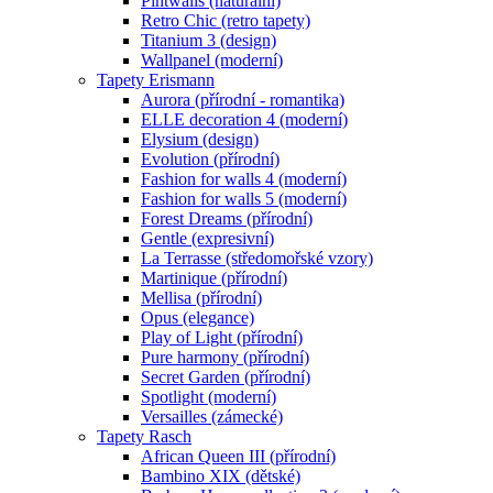
Pintwalls (naturální)
Retro Chic (retro tapety)
Titanium 3 (design)
Wallpanel (moderní)
Tapety Erismann
Aurora (přírodní - romantika)
ELLE decoration 4 (moderní)
Elysium (design)
Evolution (přírodní)
Fashion for walls 4 (moderní)
Fashion for walls 5 (moderní)
Forest Dreams (přírodní)
Gentle (expresivní)
La Terrasse (středomořské vzory)
Martinique (přírodní)
Mellisa (přírodní)
Opus (elegance)
Play of Light (přírodní)
Pure harmony (přírodní)
Secret Garden (přírodní)
Spotlight (moderní)
Versailles (zámecké)
Tapety Rasch
African Queen III (přírodní)
Bambino XIX (dětské)