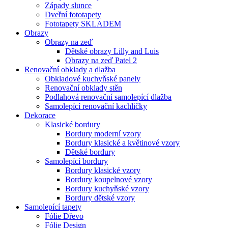
Západy slunce
Dveřní fototapety
Fototapety SKLADEM
Obrazy
Obrazy na zeď
Dětské obrazy Lilly and Luis
Obrazy na zeď Patel 2
Renovační obklady a dlažba
Obkladové kuchyňské panely
Renovační obklady stěn
Podlahová renovační samolepící dlažba
Samolepící renovační kachličky
Dekorace
Klasické bordury
Bordury moderní vzory
Bordury klasické a květinové vzory
Dětské bordury
Samolepící bordury
Bordury klasické vzory
Bordury koupelnové vzory
Bordury kuchyňské vzory
Bordury dětské vzory
Samolepící tapety
Fólie Dřevo
Fólie Design