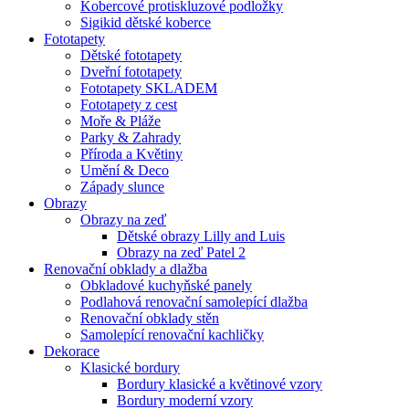
Kobercové protiskluzové podložky
Sigikid dětské koberce
Fototapety
Dětské fototapety
Dveřní fototapety
Fototapety SKLADEM
Fototapety z cest
Moře & Pláže
Parky & Zahrady
Příroda a Květiny
Umění & Deco
Západy slunce
Obrazy
Obrazy na zeď
Dětské obrazy Lilly and Luis
Obrazy na zeď Patel 2
Renovační obklady a dlažba
Obkladové kuchyňské panely
Podlahová renovační samolepící dlažba
Renovační obklady stěn
Samolepící renovační kachličky
Dekorace
Klasické bordury
Bordury klasické a květinové vzory
Bordury moderní vzory