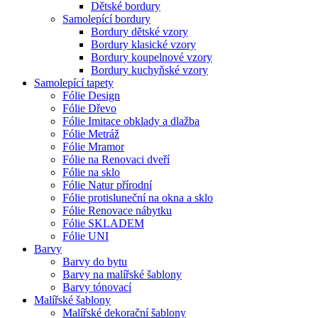
Dětské bordury
Samolepící bordury
Bordury dětské vzory
Bordury klasické vzory
Bordury koupelnové vzory
Bordury kuchyňské vzory
Samolepící tapety
Fólie Design
Fólie Dřevo
Fólie Imitace obklady a dlažba
Fólie Metráž
Fólie Mramor
Fólie na Renovaci dveří
Fólie na sklo
Fólie Natur přírodní
Fólie protisluneční na okna a sklo
Fólie Renovace nábytku
Fólie SKLADEM
Fólie UNI
Barvy
Barvy do bytu
Barvy na malířské šablony
Barvy tónovací
Malířské šablony
Malířské dekorační šablony