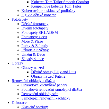
Koberce Tom Tailor Smooth Comfort
Koupelnové koberce Tom Tailor
Kobercové protiskluzové podložky
Sigikid dětské koberce
Fototapety
Dětské fototapety
Dveřní fototapety
Fototapety SKLADEM
Fototapety z cest
Moře & Pláže
Parky & Zahrady
Příroda a Květiny
Umění & Deco
Západy slunce
Obrazy
Obrazy na zeď
Dětské obrazy Lilly and Luis
Obrazy na zeď Patel 2
Renovační obklady a dlažba
Obkladové kuchyňské panely
Podlahová renovační samolepící dlažba
Renovační obklady stěn
Samolepící renovační kachličky
Dekorace
Klasické bordury