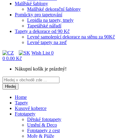
Malířské šablony
Malířské dekorační šablony
Pomůcky pro tapetování
Lepidla na tapety, tmely
Tapetářské nářadí
Tapety a dekorace od 90 Kč
Levné samolepící dekorace na stěnu za 90Kč
Levné tapety na zeď
Wish List
0
0
0.00 Kč
Nákupní košík je prázdný!
Hledej
Home
Tapety
Kusové koberce
Fototapety
Dětské fototapety
Umění & Deco
Fototapety z cest
Moře & Pláže