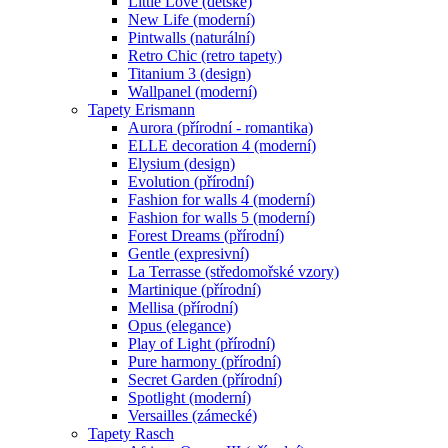
Little Love (dětské)
New Life (moderní)
Pintwalls (naturální)
Retro Chic (retro tapety)
Titanium 3 (design)
Wallpanel (moderní)
Tapety Erismann
Aurora (přírodní - romantika)
ELLE decoration 4 (moderní)
Elysium (design)
Evolution (přírodní)
Fashion for walls 4 (moderní)
Fashion for walls 5 (moderní)
Forest Dreams (přírodní)
Gentle (expresivní)
La Terrasse (středomořské vzory)
Martinique (přírodní)
Mellisa (přírodní)
Opus (elegance)
Play of Light (přírodní)
Pure harmony (přírodní)
Secret Garden (přírodní)
Spotlight (moderní)
Versailles (zámecké)
Tapety Rasch