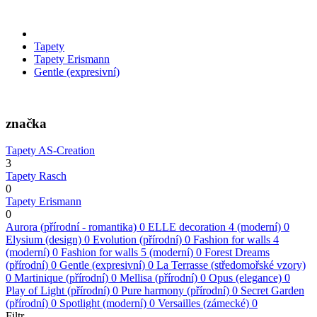
Tapety
Tapety Erismann
Gentle (expresivní)
značka
Tapety AS-Creation
3
Tapety Rasch
0
Tapety Erismann
0
Aurora (přírodní - romantika)
0
ELLE decoration 4 (moderní)
0
Elysium (design)
0
Evolution (přírodní)
0
Fashion for walls 4
(moderní)
0
Fashion for walls 5 (moderní)
0
Forest Dreams
(přírodní)
0
Gentle (expresivní)
0
La Terrasse (středomořské vzory)
0
Martinique (přírodní)
0
Mellisa (přírodní)
0
Opus (elegance)
0
Play of Light (přírodní)
0
Pure harmony (přírodní)
0
Secret Garden
(přírodní)
0
Spotlight (moderní)
0
Versailles (zámecké)
0
Filtr