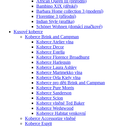
African Queen III (přírodní)
Bambino XIX (dětské)
Barbara Home collection 3 (moderní)
Florentine 3 (přírodní)
Indian Style (grafika)
Schöner Wohnen (domácí značkové)
Kusové koberce
Koberce Brink and Campman
Koberce Atelier vlna
Koberce Decor
Koberce Estella
Koberce Florence Broadhurst
Koberce Harlequin
Koberce Laura Ashley
Koberce Marimekko vlna
Koberce Orla Kiely vlna
Koberce pro děti Brink and Campman
Koberce Pure Morris
Koberce Sanderson
Koberce Scion
Koberce vlněné Ted Baker
Koberce Wedgwood
Koberece Habitat venkovní
Koberce Accessorize vlněné
Koberce Esprit