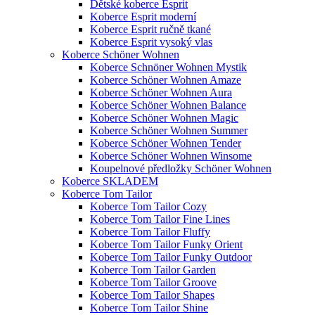
Dětské koberce Esprit
Koberce Esprit moderní
Koberce Esprit ručně tkané
Koberce Esprit vysoký vlas
Koberce Schöner Wohnen
Koberce Schnöner Wohnen Mystik
Koberce Schöner Wohnen Amaze
Koberce Schöner Wohnen Aura
Koberce Schöner Wohnen Balance
Koberce Schöner Wohnen Magic
Koberce Schöner Wohnen Summer
Koberce Schöner Wohnen Tender
Koberce Schöner Wohnen Winsome
Koupelnové předložky Schöner Wohnen
Koberce SKLADEM
Koberce Tom Tailor
Koberce Tom Tailor Cozy
Koberce Tom Tailor Fine Lines
Koberce Tom Tailor Fluffy
Koberce Tom Tailor Funky Orient
Koberce Tom Tailor Funky Outdoor
Koberce Tom Tailor Garden
Koberce Tom Tailor Groove
Koberce Tom Tailor Shapes
Koberce Tom Tailor Shine