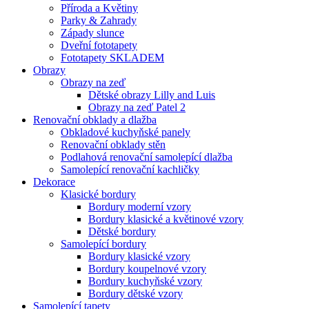
Příroda a Květiny
Parky & Zahrady
Západy slunce
Dveřní fototapety
Fototapety SKLADEM
Obrazy
Obrazy na zeď
Dětské obrazy Lilly and Luis
Obrazy na zeď Patel 2
Renovační obklady a dlažba
Obkladové kuchyňské panely
Renovační obklady stěn
Podlahová renovační samolepící dlažba
Samolepící renovační kachličky
Dekorace
Klasické bordury
Bordury moderní vzory
Bordury klasické a květinové vzory
Dětské bordury
Samolepící bordury
Bordury klasické vzory
Bordury koupelnové vzory
Bordury kuchyňské vzory
Bordury dětské vzory
Samolepící tapety