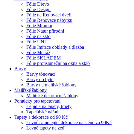
Fólie Dřevo
Fólie Design
Fólie na Renovaci dveří
Fólie Renovace nábytku
Fólie Mramor
Fólie Natur přírodní
Fólie na sklo
Fólie UNI
Fólie Imitace obklady a dlažba
Fólie Metráž
Fólie SKLADEM
Fólie protisluneční na okna a sklo
Barvy
Barvy tónovací
Barvy do bytu
Barvy na malířské šablony
Malířské šablony
Malířské dekorační šablony
Pomůcky pro tapetování
Lepidla na tapety, tmely
Tapetářské nářadí
Tapety a dekorace od 90 Kč
Levné samolepící dekorace na stěnu za 90Kč
Levné tapety na zeď