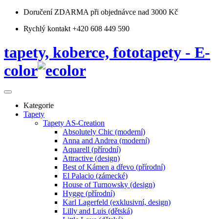
Doručení ZDARMA
při objednávce nad 3000 Kč
Rychlý kontakt +420 608 449 590
tapety, koberce, fototapety - E-
color
Kategorie
Tapety
Tapety AS-Creation
Absolutely Chic (moderní)
Anna and Andrea (moderní)
Aquarell (přírodní)
Attractive (design)
Best of Kámen a dřevo (přírodní)
El Palacio (zámecké)
House of Turnowsky (design)
Hygge (přírodní)
Karl Lagerfeld (exklusivní, design)
Lilly and Luis (dětská)