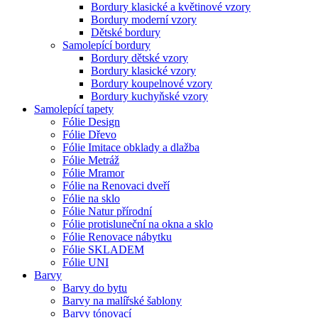
Bordury klasické a květinové vzory
Bordury moderní vzory
Dětské bordury
Samolepící bordury
Bordury dětské vzory
Bordury klasické vzory
Bordury koupelnové vzory
Bordury kuchyňské vzory
Samolepící tapety
Fólie Design
Fólie Dřevo
Fólie Imitace obklady a dlažba
Fólie Metráž
Fólie Mramor
Fólie na Renovaci dveří
Fólie na sklo
Fólie Natur přírodní
Fólie protisluneční na okna a sklo
Fólie Renovace nábytku
Fólie SKLADEM
Fólie UNI
Barvy
Barvy do bytu
Barvy na malířské šablony
Barvy tónovací