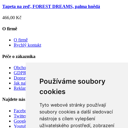
Tapeta na zeď, FOREST DREAMS, palma hnědá
466,00 Kč
O firmě
O firmě
Rychlý kontakt
Péče o zákazníka
Obchodní podmínky
GDPR
Doprava
Používáme soubory
Jak nakupovat
Reklamace
cookies
Najdete nás
Tyto webové stránky používají
Facebook
soubory cookies a další sledovací
Twitter
nástroje s cílem vylepšení
Google
uživatelského prostředí, zobrazení
Youtube