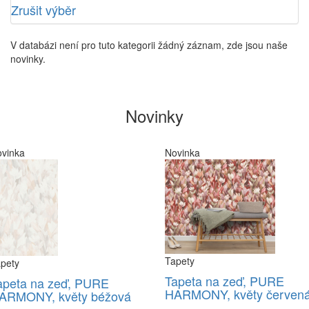
Zrušit výběr
V databázi není pro tuto kategorii žádný záznam, zde jsou naše
novinky.
Novinky
vinka
Novinka
Tapety
pety
Tapeta na zeď, PURE
apeta na zeď, PURE
HARMONY, květy červen
ARMONY, květy béžová