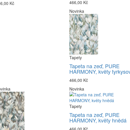
466,00 Kč
6,00 Kč
Novinka
Tapety
Tapeta na zeď, PURE
HARMONY, květy tyrkyso
466,00 Kč
vinka
Novinka
Tapety
Tapeta na zeď, PURE
HARMONY, květy hnědá
466,00 Kč