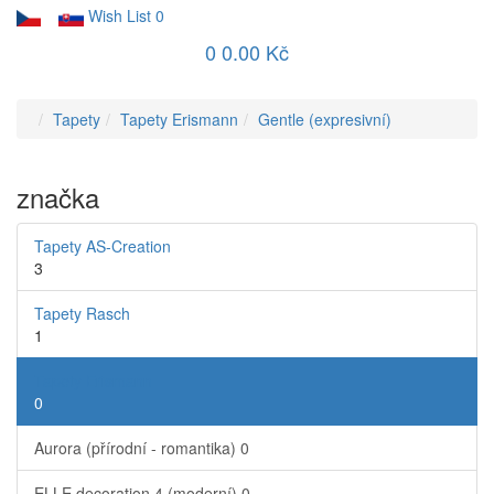
Wish List
0
0
0.00 Kč
Tapety
Tapety Erismann
Gentle (expresivní)
značka
Tapety AS-Creation
3
Tapety Rasch
1
Tapety Erismann
0
Aurora (přírodní - romantika)
0
ELLE decoration 4 (moderní)
0