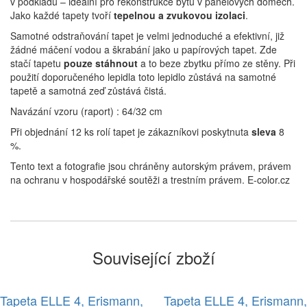
v podkladu – ideální pro rekonstrukce bytů v panelových domech.
Jako každé tapety tvoří
tepelnou a zvukovou izolaci
.
Samotné odstraňování tapet je velmi jednoduché a efektivní, již
žádné máčení vodou a škrabání jako u papírových tapet. Zde
stačí tapetu
pouze stáhnout
a to beze zbytku přímo ze stěny. Při
použití doporučeného lepidla toto lepidlo zůstává na samotné
tapetě a samotná zeď zůstává čistá.
Navázání vzoru (raport) : 64/32 cm
Při objednání 12 ks rolí tapet je zákazníkovi poskytnuta
sleva
8
%.
Tento text a fotografie jsou chráněny autorským právem, právem
na ochranu v hospodářské soutěži a trestním právem. E-color.cz
Související zboží
Tapeta ELLE 4, Erismann,
Tapeta ELLE 4, Erismann,