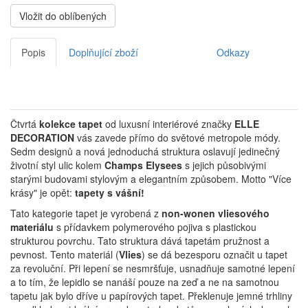
Vložit do oblíbených
Popis
Doplňující zboží
Odkazy
Čtvrtá
kolekce tapet
od luxusní interiérové ​​značky
ELLE
DECORATION
vás zavede přímo do světové metropole módy.
Sedm designů a nová jednoduchá struktura oslavují jedinečný
životní styl ulic kolem
Champs Elysees
s jejich působivými
starými budovami stylovým a elegantním způsobem.
Motto "Více
krásy" je opět:
tapety s vášní!
Tato kategorie tapet je vyrobená z
non-wonen vliesového
materiálu
s přídavkem polymerového pojiva s plastickou
strukturou povrchu. Tato struktura dává tapetám pružnost a
pevnost. Tento materiál (
Vlies
) se dá bezesporu označit u tapet
za revoluční. Při lepení se nesmršťuje, usnadňuje samotné lepení
a to tím, že lepidlo se nanáší pouze na zeď a ne na samotnou
tapetu jak bylo dříve u papírových tapet. Překlenuje jemné trhliny