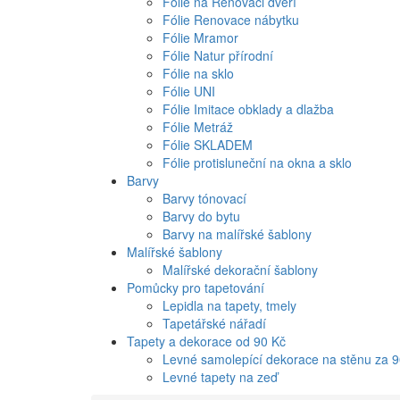
Fólie na Renovaci dveří
Fólie Renovace nábytku
Fólie Mramor
Fólie Natur přírodní
Fólie na sklo
Fólie UNI
Fólie Imitace obklady a dlažba
Fólie Metráž
Fólie SKLADEM
Fólie protisluneční na okna a sklo
Barvy
Barvy tónovací
Barvy do bytu
Barvy na malířské šablony
Malířské šablony
Malířské dekorační šablony
Pomůcky pro tapetování
Lepidla na tapety, tmely
Tapetářské nářadí
Tapety a dekorace od 90 Kč
Levné samolepící dekorace na stěnu za 
Levné tapety na zeď