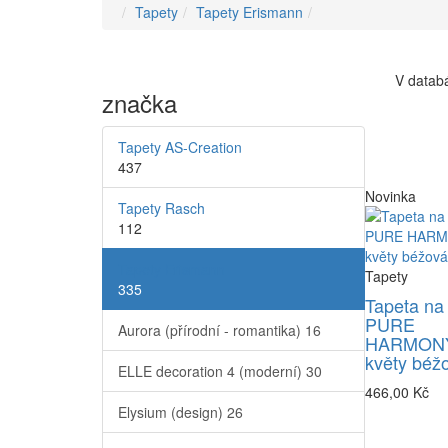
Tapety
Tapety Erismann
V databá
značka
Tapety AS-Creation
437
Novinka
Tapety Rasch
112
Tapety Erismann
Tapety
335
Tapeta na
PURE
Aurora (přírodní - romantika)
16
HARMONY
květy béž
ELLE decoration 4 (moderní)
30
466,00 Kč
Elysium (design)
26