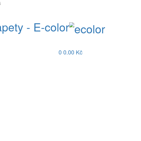
č
apety - E-color
0
0.00 Kč