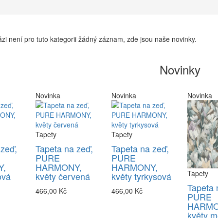
zi není pro tuto kategorii žádný záznam, zde jsou naše novinky.
Novinky
Novinka
Novinka
Novinka
Tapety
Tapety
 zeď,
Tapeta na zeď,
Tapeta na zeď,
PURE
PURE
,
HARMONY,
HARMONY,
Tapety
ová
květy červená
květy tyrkysová
Tapeta 
466,00 Kč
466,00 Kč
PURE
HARMO
květy m