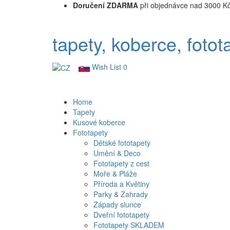
Doručení ZDARMA
při objednávce nad 3000 K
tapety, koberce, fotot
Wish List
0
Home
Tapety
Kusové koberce
Fototapety
Dětské fototapety
Umění & Deco
Fototapety z cest
Moře & Pláže
Příroda a Květiny
Parky & Zahrady
Západy slunce
Dveřní fototapety
Fototapety SKLADEM