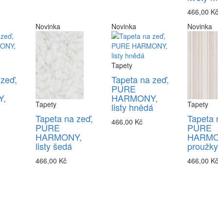
466,00 K
Novinka
Novinka
Novinka
Tapety
 zeď,
Tapeta na zeď,
PURE
,
HARMONY,
Tapety
Tapety
listy hnědá
Tapeta na zeď,
Tapeta 
466,00 Kč
PURE
PURE
HARMONY,
HARMO
listy šedá
proužky
466,00 Kč
466,00 K