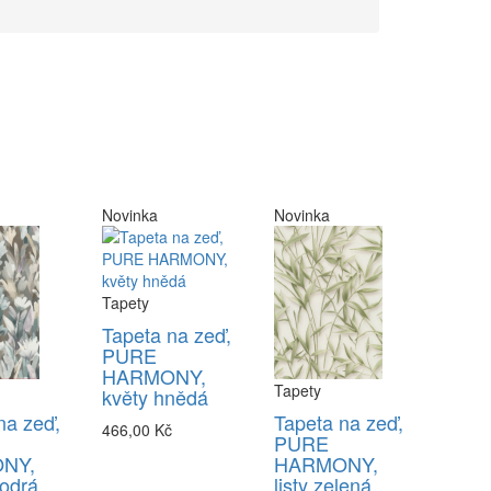
Novinka
Novinka
Tapety
Tapeta na zeď,
PURE
HARMONY,
Tapety
květy hnědá
na zeď,
Tapeta na zeď,
466,00 Kč
PURE
NY,
HARMONY,
odrá
listy zelená