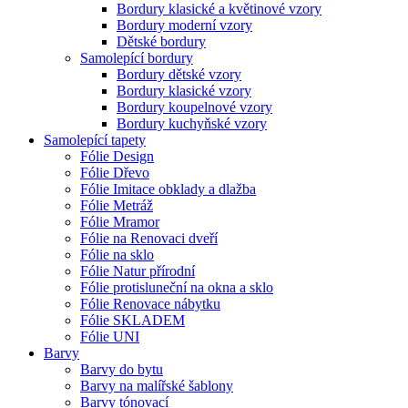
Bordury klasické a květinové vzory
Bordury moderní vzory
Dětské bordury
Samolepící bordury
Bordury dětské vzory
Bordury klasické vzory
Bordury koupelnové vzory
Bordury kuchyňské vzory
Samolepící tapety
Fólie Design
Fólie Dřevo
Fólie Imitace obklady a dlažba
Fólie Metráž
Fólie Mramor
Fólie na Renovaci dveří
Fólie na sklo
Fólie Natur přírodní
Fólie protisluneční na okna a sklo
Fólie Renovace nábytku
Fólie SKLADEM
Fólie UNI
Barvy
Barvy do bytu
Barvy na malířské šablony
Barvy tónovací