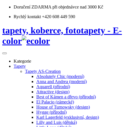
Doručení ZDARMA
při objednávce nad 3000 Kč
Rychlý kontakt +420 608 449 590
tapety, koberce, fototapety - E-
color
Kategorie
Tapety
Tapety AS-Creation
Absolutely Chic (moderní)
Anna and Andrea (moderní)
Aquarell (přírodní)
Attractive (design)
Best of Kámen a dřevo (přírodní)
El Palacio (zámecké)
House of Turnowsky (design)
Hygge (přírodní)
Karl Lagerfeld (exklusivní, design)
Lilly and Luis (dětská)