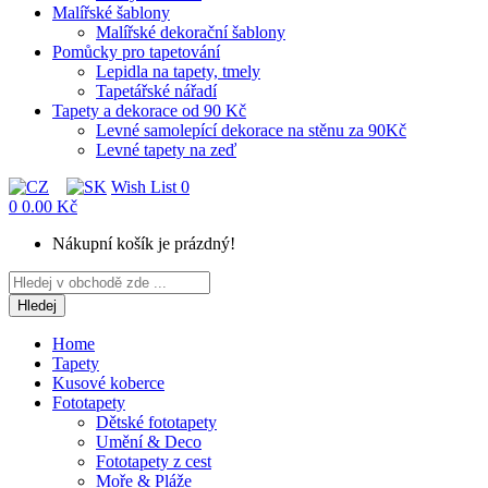
Malířské šablony
Malířské dekorační šablony
Pomůcky pro tapetování
Lepidla na tapety, tmely
Tapetářské nářadí
Tapety a dekorace od 90 Kč
Levné samolepící dekorace na stěnu za 90Kč
Levné tapety na zeď
Wish List
0
0
0.00 Kč
Nákupní košík je prázdný!
Hledej
Home
Tapety
Kusové koberce
Fototapety
Dětské fototapety
Umění & Deco
Fototapety z cest
Moře & Pláže