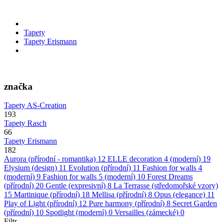
Tapety
Tapety Erismann
značka
Tapety AS-Creation
193
Tapety Rasch
66
Tapety Erismann
182
Aurora (přírodní - romantika)
12
ELLE decoration 4 (moderní)
19
Elysium (design)
11
Evolution (přírodní)
11
Fashion for walls 4
(moderní)
9
Fashion for walls 5 (moderní)
10
Forest Dreams
(přírodní)
20
Gentle (expresivní)
8
La Terrasse (středomořské vzory)
15
Martinique (přírodní)
18
Mellisa (přírodní)
8
Opus (elegance)
11
Play of Light (přírodní)
12
Pure harmony (přírodní)
8
Secret Garden
(přírodní)
10
Spotlight (moderní)
0
Versailles (zámecké)
0
Filtr