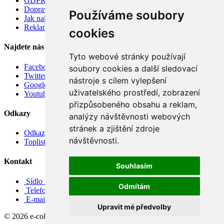
GDPR
Doprava
Používáme soubory
Jak nakupovat
Reklamace
cookies
Najdete nás
Tyto webové stránky používají
Facebook
soubory cookies a další sledovací
Twitter
nástroje s cílem vylepšení
Google
uživatelského prostředí, zobrazení
Youtube
přizpůsobeného obsahu a reklam,
Odkazy
analýzy návštěvnosti webových
stránek a zjištění zdroje
Odkazy
návštěvnosti.
Toplist
Kontakt
Souhlasím
Sídlo firmy: Boženy Němcové 739/1, Svitavy 568 02, CZ
Odmítám
Telefon: +420 608 449 590
E-mail: info@e-color.cz
Upravit mé předvolby
© 2026 e-color.cz