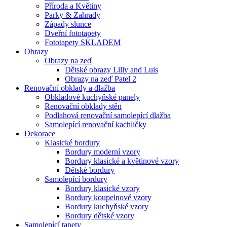
Příroda a Květiny
Parky & Zahrady
Západy slunce
Dveřní fototapety
Fototapety SKLADEM
Obrazy
Obrazy na zeď
Dětské obrazy Lilly and Luis
Obrazy na zeď Patel 2
Renovační obklady a dlažba
Obkladové kuchyňské panely
Renovační obklady stěn
Podlahová renovační samolepící dlažba
Samolepící renovační kachličky
Dekorace
Klasické bordury
Bordury moderní vzory
Bordury klasické a květinové vzory
Dětské bordury
Samolepící bordury
Bordury klasické vzory
Bordury koupelnové vzory
Bordury kuchyňské vzory
Bordury dětské vzory
Samolepící tapety