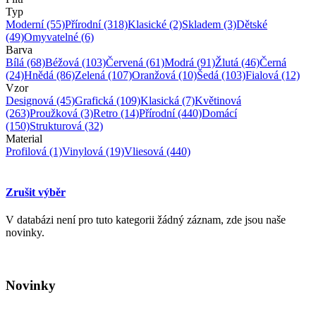
Typ
Moderní
(55)
Přírodní
(318)
Klasické
(2)
Skladem
(3)
Dětské
(49)
Omyvatelné
(6)
Barva
Bílá
(68)
Béžová
(103)
Červená
(61)
Modrá
(91)
Žlutá
(46)
Černá
(24)
Hnědá
(86)
Zelená
(107)
Oranžová
(10)
Šedá
(103)
Fialová
(12)
Vzor
Designová
(45)
Grafická
(109)
Klasická
(7)
Květinová
(263)
Proužková
(3)
Retro
(14)
Přírodní
(440)
Domácí
(150)
Strukturová
(32)
Material
Profilová
(1)
Vinylová
(19)
Vliesová
(440)
Zrušit výběr
V databázi není pro tuto kategorii žádný záznam, zde jsou naše
novinky.
Novinky