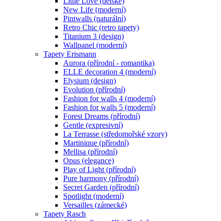
Little Love (dětské)
New Life (moderní)
Pintwalls (naturální)
Retro Chic (retro tapety)
Titanium 3 (design)
Wallpanel (moderní)
Tapety Erismann
Aurora (přírodní - romantika)
ELLE decoration 4 (moderní)
Elysium (design)
Evolution (přírodní)
Fashion for walls 4 (moderní)
Fashion for walls 5 (moderní)
Forest Dreams (přírodní)
Gentle (expresivní)
La Terrasse (středomořské vzory)
Martinique (přírodní)
Mellisa (přírodní)
Opus (elegance)
Play of Light (přírodní)
Pure harmony (přírodní)
Secret Garden (přírodní)
Spotlight (moderní)
Versailles (zámecké)
Tapety Rasch