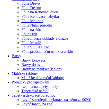
Fólie Dřevo
Fólie Design
Fólie na Renovaci dveří
Fólie Renovace nábytku
Fólie Mramor
Fólie Natur přírodní
Fólie na sklo
Fólie UNI
Fólie Imitace obklady a dlažba
Fólie Metráž
Fólie SKLADEM
Fólie protisluneční na okna a sklo
Barvy
Barvy tónovací
Barvy do bytu
Barvy na malířské šablony
Malířské šablony
Malířské dekorační šablony
Pomůcky pro tapetování
Lepidla na tapety, tmely
Tapetářské nářadí
Tapety a dekorace od 90 Kč
Levné samolepící dekorace na stěnu za 90Kč
Levné tapety na zeď