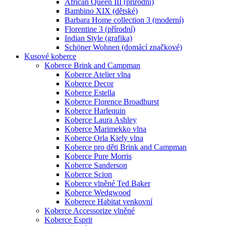
African Queen III (přírodní)
Bambino XIX (dětské)
Barbara Home collection 3 (moderní)
Florentine 3 (přírodní)
Indian Style (grafika)
Schöner Wohnen (domácí značkové)
Kusové koberce
Koberce Brink and Campman
Koberce Atelier vlna
Koberce Decor
Koberce Estella
Koberce Florence Broadhurst
Koberce Harlequin
Koberce Laura Ashley
Koberce Marimekko vlna
Koberce Orla Kiely vlna
Koberce pro děti Brink and Campman
Koberce Pure Morris
Koberce Sanderson
Koberce Scion
Koberce vlněné Ted Baker
Koberce Wedgwood
Koberece Habitat venkovní
Koberce Accessorize vlněné
Koberce Esprit