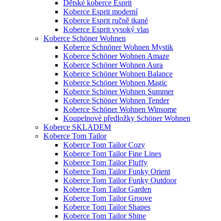
Dětské koberce Esprit
Koberce Esprit moderní
Koberce Esprit ručně tkané
Koberce Esprit vysoký vlas
Koberce Schöner Wohnen
Koberce Schnöner Wohnen Mystik
Koberce Schöner Wohnen Amaze
Koberce Schöner Wohnen Aura
Koberce Schöner Wohnen Balance
Koberce Schöner Wohnen Magic
Koberce Schöner Wohnen Summer
Koberce Schöner Wohnen Tender
Koberce Schöner Wohnen Winsome
Koupelnové předložky Schöner Wohnen
Koberce SKLADEM
Koberce Tom Tailor
Koberce Tom Tailor Cozy
Koberce Tom Tailor Fine Lines
Koberce Tom Tailor Fluffy
Koberce Tom Tailor Funky Orient
Koberce Tom Tailor Funky Outdoor
Koberce Tom Tailor Garden
Koberce Tom Tailor Groove
Koberce Tom Tailor Shapes
Koberce Tom Tailor Shine