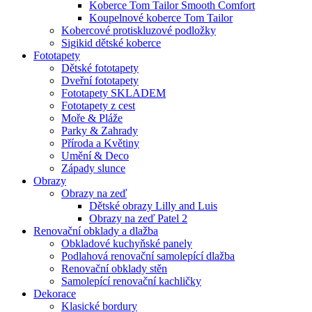
Koberce Tom Tailor Smooth Comfort
Koupelnové koberce Tom Tailor
Kobercové protiskluzové podložky
Sigikid dětské koberce
Fototapety
Dětské fototapety
Dveřní fototapety
Fototapety SKLADEM
Fototapety z cest
Moře & Pláže
Parky & Zahrady
Příroda a Květiny
Umění & Deco
Západy slunce
Obrazy
Obrazy na zeď
Dětské obrazy Lilly and Luis
Obrazy na zeď Patel 2
Renovační obklady a dlažba
Obkladové kuchyňské panely
Podlahová renovační samolepící dlažba
Renovační obklady stěn
Samolepící renovační kachličky
Dekorace
Klasické bordury