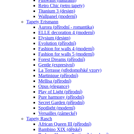
Pintwalls (naturální)
Retro Chic (retro tapety)
Titanium 3 (design)
Wallpanel (moderní)
Tapety Erismann
Aurora (přírodní - romantika)
ELLE decoration 4 (moderní)
Elysium (design)
Evolution (přírodní)
Fashion for walls 4 (moderní)
Fashion for walls 5 (moderní)
Forest Dreams (přírodní)
Gentle (expresivní)
La Terrasse (středomořské vzory)
Martinique (přírodní)
Mellisa (přírodní)
Opus (elegance)
Play of Light (přírodní)
Pure harmony (přírodní)
Secret Garden (přírodní)
Spotlight (moderní)
Versailles (zámecké)
Tapety Rasch
African Queen III (přírodní)
Bambino XIX (dětské)