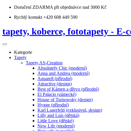
Doručení ZDARMA
při objednávce nad 3000 Kč
Rychlý kontakt +420 608 449 590
tapety, koberce, fototapety - E-c
Kategorie
Tapety
Tapety AS-Creation
Absolutely Chic (moderní)
Anna and Andrea (moderní)
Aquarell (přírodní)
Attractive (design)
Best of Kámen a dřevo (přírodní)
El Palacio (zámecké)
House of Turnowsky (design)
Hygge (přírodní)
Karl Lagerfeld (exklusivní, design)
Lilly and Luis (dětská)
Little Love (dětské)
New Life (moderní)