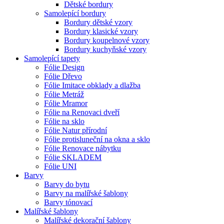
Dětské bordury
Samolepící bordury
Bordury dětské vzory
Bordury klasické vzory
Bordury koupelnové vzory
Bordury kuchyňské vzory
Samolepící tapety
Fólie Design
Fólie Dřevo
Fólie Imitace obklady a dlažba
Fólie Metráž
Fólie Mramor
Fólie na Renovaci dveří
Fólie na sklo
Fólie Natur přírodní
Fólie protisluneční na okna a sklo
Fólie Renovace nábytku
Fólie SKLADEM
Fólie UNI
Barvy
Barvy do bytu
Barvy na malířské šablony
Barvy tónovací
Malířské šablony
Malířské dekorační šablony