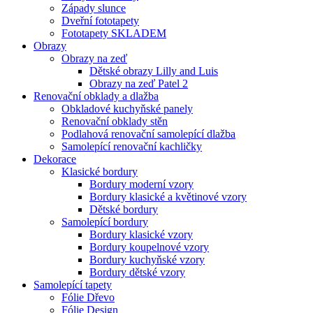
Západy slunce
Dveřní fototapety
Fototapety SKLADEM
Obrazy
Obrazy na zeď
Dětské obrazy Lilly and Luis
Obrazy na zeď Patel 2
Renovační obklady a dlažba
Obkladové kuchyňské panely
Renovační obklady stěn
Podlahová renovační samolepící dlažba
Samolepící renovační kachličky
Dekorace
Klasické bordury
Bordury moderní vzory
Bordury klasické a květinové vzory
Dětské bordury
Samolepící bordury
Bordury klasické vzory
Bordury koupelnové vzory
Bordury kuchyňské vzory
Bordury dětské vzory
Samolepící tapety
Fólie Dřevo
Fólie Design