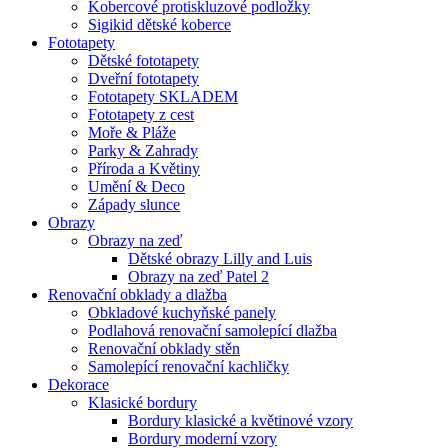
Kobercové protiskluzové podložky
Sigikid dětské koberce
Fototapety
Dětské fototapety
Dveřní fototapety
Fototapety SKLADEM
Fototapety z cest
Moře & Pláže
Parky & Zahrady
Příroda a Květiny
Umění & Deco
Západy slunce
Obrazy
Obrazy na zeď
Dětské obrazy Lilly and Luis
Obrazy na zeď Patel 2
Renovační obklady a dlažba
Obkladové kuchyňské panely
Podlahová renovační samolepící dlažba
Renovační obklady stěn
Samolepící renovační kachličky
Dekorace
Klasické bordury
Bordury klasické a květinové vzory
Bordury moderní vzory