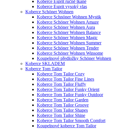
Koberce Esprit ručně tkané
Koberce Esprit vysoký vlas
Koberce Schöner Wohnen
Koberce Schnöner Wohnen Mystik
Koberce Schöner Wohnen Amaze
Koberce Schöner Wohnen Aura
Koberce Schöner Wohnen Balance
Koberce Schöner Wohnen Magic
Koberce Schöner Wohnen Summer
Koberce Schöner Wohnen Tender
Koberce Schöner Wohnen Winsome
Koupelnové předložky Schöner Wohnen
Koberce SKLADEM
Koberce Tom Tailor
Koberce Tom Tailor Cozy
Koberce Tom Tailor Fine Lines
Koberce Tom Tailor Fluffy
Koberce Tom Tailor Funky Orient
Koberce Tom Tailor Funky Outdoor
Koberce Tom Tailor Garden
Koberce Tom Tailor Groove
Koberce Tom Tailor Shapes
Koberce Tom Tailor Shine
Koberce Tom Tailor Smooth Comfort
Koupelnové koberce Tom Tailor