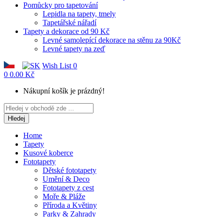
Pomůcky pro tapetování
Lepidla na tapety, tmely
Tapetářské nářadí
Tapety a dekorace od 90 Kč
Levné samolepící dekorace na stěnu za 90Kč
Levné tapety na zeď
Wish List
0
0
0.00 Kč
Nákupní košík je prázdný!
Hledej
Home
Tapety
Kusové koberce
Fototapety
Dětské fototapety
Umění & Deco
Fototapety z cest
Moře & Pláže
Příroda a Květiny
Parky & Zahrady