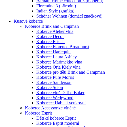
Barbara Home collection 3 (moderní)
Florentine 3 (přírodní)
Indian Style (grafika)
Schöner Wohnen (domácí značkové)
Kusové koberce
Koberce Brink and Campman
Koberce Atelier vlna
Koberce Decor
Koberce Estella
Koberce Florence Broadhurst
Koberce Harlequin
Koberce Laura Ashley
Koberce Marimekko vlna
Koberce Orla Kiely vlna
Koberce pro děti Brink and Campman
Koberce Pure Morris
Koberce Sanderson
Koberce Scion
Koberce vlněné Ted Baker
Koberce Wedgwood
Koberece Habitat venkovní
Koberce Accessorize vlněné
Koberce Esprit
Dětské koberce Esprit
Koberce Esprit moderní