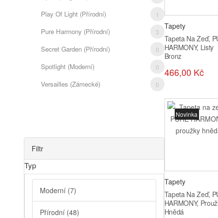
Play Of Light (přírodní)
1
Tapety
Pure Harmony (přírodní)
3
Tapeta Na Zeď, 
HARMONY, Listy
Secret Garden (přírodní)
0
Bronz
Spotlight (moderní)
0
466,00 Kč
Versailles (zámecké)
0
Novinka
Filtr
Typ
Tapety
Moderní
(7)
Tapeta Na Zeď, 
HARMONY, Prouž
Hnědá
Přírodní
(48)