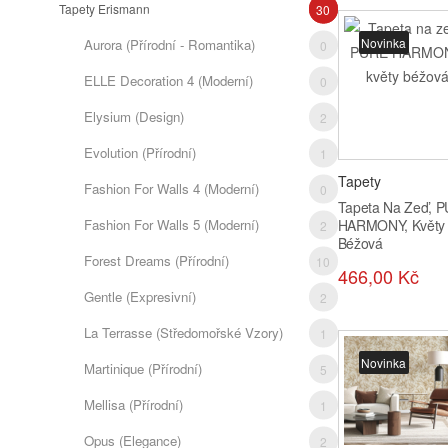
Tapety Erismann
30
Novinka
Aurora (přírodní - Romantika)
0
ELLE Decoration 4 (moderní)
0
Elysium (design)
2
Evolution (přírodní)
1
Tapety
Fashion For Walls 4 (moderní)
0
Tapeta Na Zeď, 
Fashion For Walls 5 (moderní)
HARMONY, Květy
2
Béžová
Forest Dreams (přírodní)
10
466,00 Kč
Gentle (expresivní)
2
La Terrasse (středomořské Vzory)
1
Novinka
Martinique (přírodní)
5
Mellisa (přírodní)
1
Opus (elegance)
2