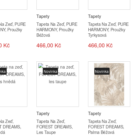
Tapety
Tapety
 Na Zeď, PURE
Tapeta Na Zeď, PURE
Tapeta Na Zeď, PURE
Y, Proužky
HARMONY, Proužky
HARMONY, Proužky
Béžová
Tyrkysová
0 Kč
466,00 Kč
466,00 Kč
nka
Novinka
Novinka
Tapety
Tapety
Na Zeď,
Tapeta Na Zeď,
Tapeta Na Zeď,
T DREAMS,
FOREST DREAMS,
FOREST DREAMS,
ědá
Les Taupe
Palma Béžová