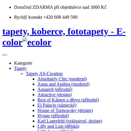
Doručení ZDARMA
při objednávce nad 3000 Kč
Rychlý kontakt +420 608 449 590
tapety, koberce, fototapety - E-
color
Kategorie
Tapety
Tapety AS-Creation
Absolutely Chic (moderní)
Anna and Andrea (moderní)
Aquarell (přírodní)
Attractive (design)
Best of Kámen a dřevo (přírodní)
El Palacio (zámecké)
House of Turnowsky (design)
Hygge (přírodní)
Karl Lagerfeld (exklusivní, design)
Lilly and Luis (dětská)