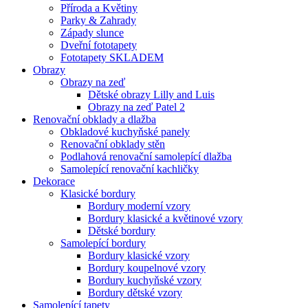
Příroda a Květiny
Parky & Zahrady
Západy slunce
Dveřní fototapety
Fototapety SKLADEM
Obrazy
Obrazy na zeď
Dětské obrazy Lilly and Luis
Obrazy na zeď Patel 2
Renovační obklady a dlažba
Obkladové kuchyňské panely
Renovační obklady stěn
Podlahová renovační samolepící dlažba
Samolepící renovační kachličky
Dekorace
Klasické bordury
Bordury moderní vzory
Bordury klasické a květinové vzory
Dětské bordury
Samolepící bordury
Bordury klasické vzory
Bordury koupelnové vzory
Bordury kuchyňské vzory
Bordury dětské vzory
Samolepící tapety