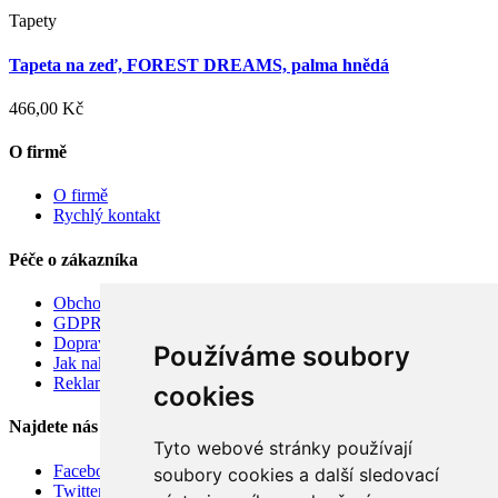
Tapety
Tapeta na zeď, FOREST DREAMS, palma hnědá
466,00 Kč
O firmě
O firmě
Rychlý kontakt
Péče o zákazníka
Obchodní podmínky
GDPR
Doprava
Používáme soubory
Jak nakupovat
Reklamace
cookies
Najdete nás
Tyto webové stránky používají
Facebook
soubory cookies a další sledovací
Twitter