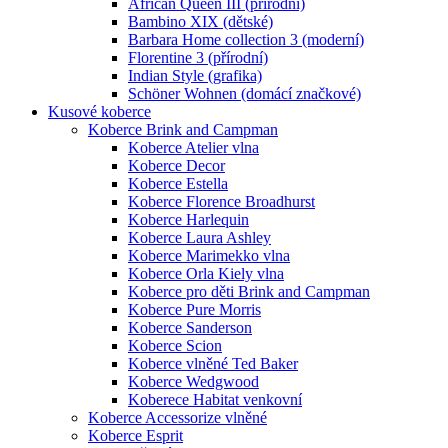
African Queen III (přírodní)
Bambino XIX (dětské)
Barbara Home collection 3 (moderní)
Florentine 3 (přírodní)
Indian Style (grafika)
Schöner Wohnen (domácí značkové)
Kusové koberce
Koberce Brink and Campman
Koberce Atelier vlna
Koberce Decor
Koberce Estella
Koberce Florence Broadhurst
Koberce Harlequin
Koberce Laura Ashley
Koberce Marimekko vlna
Koberce Orla Kiely vlna
Koberce pro děti Brink and Campman
Koberce Pure Morris
Koberce Sanderson
Koberce Scion
Koberce vlněné Ted Baker
Koberce Wedgwood
Koberece Habitat venkovní
Koberce Accessorize vlněné
Koberce Esprit