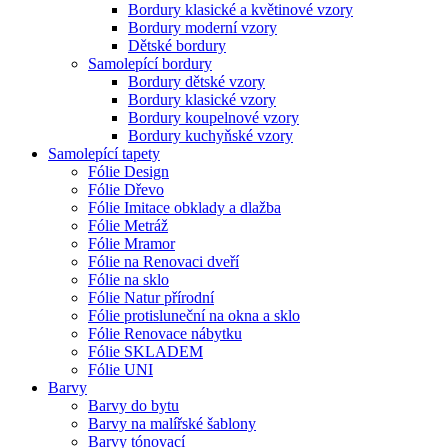
Bordury klasické a květinové vzory
Bordury moderní vzory
Dětské bordury
Samolepící bordury
Bordury dětské vzory
Bordury klasické vzory
Bordury koupelnové vzory
Bordury kuchyňské vzory
Samolepící tapety
Fólie Design
Fólie Dřevo
Fólie Imitace obklady a dlažba
Fólie Metráž
Fólie Mramor
Fólie na Renovaci dveří
Fólie na sklo
Fólie Natur přírodní
Fólie protisluneční na okna a sklo
Fólie Renovace nábytku
Fólie SKLADEM
Fólie UNI
Barvy
Barvy do bytu
Barvy na malířské šablony
Barvy tónovací