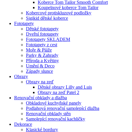
Koberce Tom Tailor Smooth Comfort
Koupelnové koberce Tom Tailor
Kobercové protiskluzové podložky
Sigikid dětské koberce
Fototapety
Dětské fototapety
Dveřní fototapety
Fototapety SKLADEM
Fototapety z cest
Moře & Pláže
Parky & Zahrady
Příroda a Květiny
Umění & Deco
Západy slunce
Obrazy
Obrazy na zeď
Dětské obrazy Lilly and Luis
Obrazy na zeď Patel 2
Renovační obklady a dlažba
Obkladové kuchyňské panely
Podlahová renovační samolepící dlažba
Renovační obklady stěn
Samolepící renovační kachličky
Dekorace
Klasické bordury