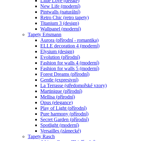
Little Love (dětské)
New Life (moderní)
Pintwalls (naturální)
Retro Chic (retro tapety)
Titanium 3 (design)
Wallpanel (moderní)
Tapety Erismann
Aurora (přírodní - romantika)
ELLE decoration 4 (moderní)
Elysium (design)
Evolution (přírodní)
Fashion for walls 4 (moderní)
Fashion for walls 5 (moderní)
Forest Dreams (přírodní)
Gentle (expresivní)
La Terrasse (středomořské vzory)
Martinique (přírodní)
Mellisa (přírodní)
Opus (elegance)
Play of Light (přírodní)
Pure harmony (přírodní)
Secret Garden (přírodní)
Spotlight (moderní)
Versailles (zámecké)
Tapety Rasch