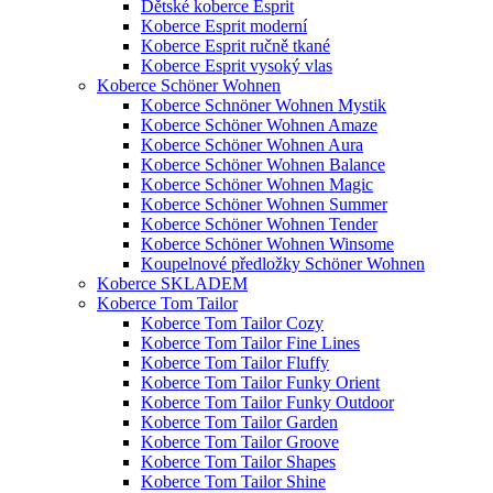
Dětské koberce Esprit
Koberce Esprit moderní
Koberce Esprit ručně tkané
Koberce Esprit vysoký vlas
Koberce Schöner Wohnen
Koberce Schnöner Wohnen Mystik
Koberce Schöner Wohnen Amaze
Koberce Schöner Wohnen Aura
Koberce Schöner Wohnen Balance
Koberce Schöner Wohnen Magic
Koberce Schöner Wohnen Summer
Koberce Schöner Wohnen Tender
Koberce Schöner Wohnen Winsome
Koupelnové předložky Schöner Wohnen
Koberce SKLADEM
Koberce Tom Tailor
Koberce Tom Tailor Cozy
Koberce Tom Tailor Fine Lines
Koberce Tom Tailor Fluffy
Koberce Tom Tailor Funky Orient
Koberce Tom Tailor Funky Outdoor
Koberce Tom Tailor Garden
Koberce Tom Tailor Groove
Koberce Tom Tailor Shapes
Koberce Tom Tailor Shine