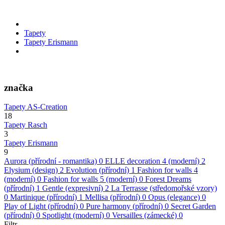
Tapety
Tapety Erismann
značka
Tapety AS-Creation
18
Tapety Rasch
3
Tapety Erismann
9
Aurora (přírodní - romantika)
0
ELLE decoration 4 (moderní)
2
Elysium (design)
2
Evolution (přírodní)
1
Fashion for walls 4
(moderní)
0
Fashion for walls 5 (moderní)
0
Forest Dreams
(přírodní)
1
Gentle (expresivní)
2
La Terrasse (středomořské vzory)
0
Martinique (přírodní)
1
Mellisa (přírodní)
0
Opus (elegance)
0
Play of Light (přírodní)
0
Pure harmony (přírodní)
0
Secret Garden
(přírodní)
0
Spotlight (moderní)
0
Versailles (zámecké)
0
Filtr