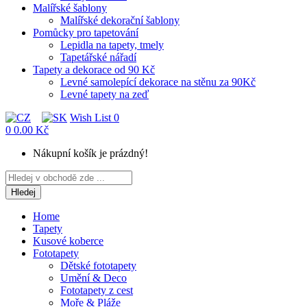
Malířské šablony
Malířské dekorační šablony
Pomůcky pro tapetování
Lepidla na tapety, tmely
Tapetářské nářadí
Tapety a dekorace od 90 Kč
Levné samolepící dekorace na stěnu za 90Kč
Levné tapety na zeď
Wish List
0
0
0.00 Kč
Nákupní košík je prázdný!
Hledej
Home
Tapety
Kusové koberce
Fototapety
Dětské fototapety
Umění & Deco
Fototapety z cest
Moře & Pláže