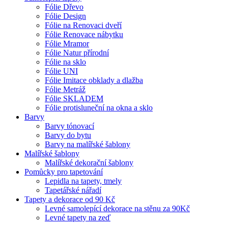
Fólie Dřevo
Fólie Design
Fólie na Renovaci dveří
Fólie Renovace nábytku
Fólie Mramor
Fólie Natur přírodní
Fólie na sklo
Fólie UNI
Fólie Imitace obklady a dlažba
Fólie Metráž
Fólie SKLADEM
Fólie protisluneční na okna a sklo
Barvy
Barvy tónovací
Barvy do bytu
Barvy na malířské šablony
Malířské šablony
Malířské dekorační šablony
Pomůcky pro tapetování
Lepidla na tapety, tmely
Tapetářské nářadí
Tapety a dekorace od 90 Kč
Levné samolepící dekorace na stěnu za 90Kč
Levné tapety na zeď