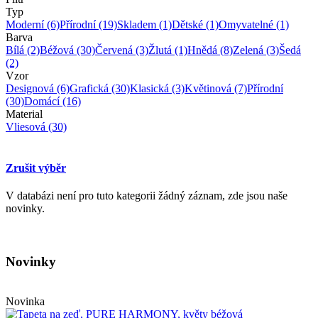
Typ
Moderní
(6)
Přírodní
(19)
Skladem
(1)
Dětské
(1)
Omyvatelné
(1)
Barva
Bílá
(2)
Béžová
(30)
Červená
(3)
Žlutá
(1)
Hnědá
(8)
Zelená
(3)
Šedá
(2)
Vzor
Designová
(6)
Grafická
(30)
Klasická
(3)
Květinová
(7)
Přírodní
(30)
Domácí
(16)
Material
Vliesová
(30)
Zrušit výběr
V databázi není pro tuto kategorii žádný záznam, zde jsou naše
novinky.
Novinky
Novinka