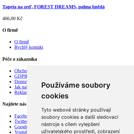
Tapeta na zeď, FOREST DREAMS, palma hnědá
466,00 Kč
O firmě
O firmě
Rychlý kontakt
Péče o zákazníka
Obchodní podmínky
GDPR
Doprava
Používáme soubory
Jak nakupovat
Reklamace
cookies
Najdete nás
Tyto webové stránky používají
Facebook
soubory cookies a další sledovací
Twitter
nástroje s cílem vylepšení
Google
uživatelského prostředí, zobrazení
Youtube