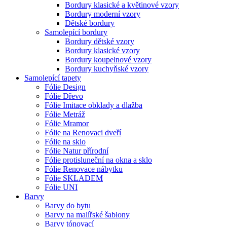
Bordury klasické a květinové vzory
Bordury moderní vzory
Dětské bordury
Samolepící bordury
Bordury dětské vzory
Bordury klasické vzory
Bordury koupelnové vzory
Bordury kuchyňské vzory
Samolepící tapety
Fólie Design
Fólie Dřevo
Fólie Imitace obklady a dlažba
Fólie Metráž
Fólie Mramor
Fólie na Renovaci dveří
Fólie na sklo
Fólie Natur přírodní
Fólie protisluneční na okna a sklo
Fólie Renovace nábytku
Fólie SKLADEM
Fólie UNI
Barvy
Barvy do bytu
Barvy na malířské šablony
Barvy tónovací