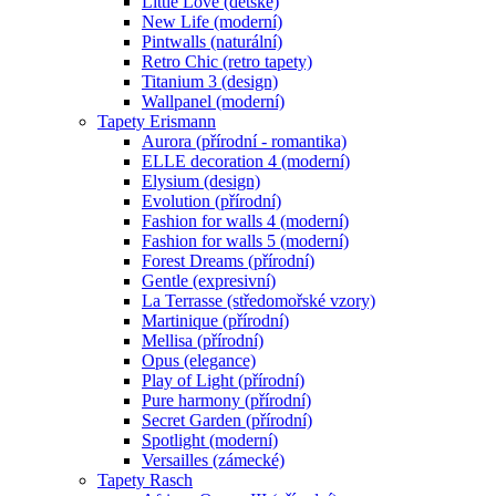
Little Love (dětské)
New Life (moderní)
Pintwalls (naturální)
Retro Chic (retro tapety)
Titanium 3 (design)
Wallpanel (moderní)
Tapety Erismann
Aurora (přírodní - romantika)
ELLE decoration 4 (moderní)
Elysium (design)
Evolution (přírodní)
Fashion for walls 4 (moderní)
Fashion for walls 5 (moderní)
Forest Dreams (přírodní)
Gentle (expresivní)
La Terrasse (středomořské vzory)
Martinique (přírodní)
Mellisa (přírodní)
Opus (elegance)
Play of Light (přírodní)
Pure harmony (přírodní)
Secret Garden (přírodní)
Spotlight (moderní)
Versailles (zámecké)
Tapety Rasch