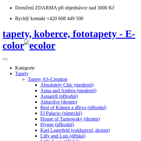
Doručení ZDARMA
při objednávce nad 3000 Kč
Rychlý kontakt +420 608 449 590
tapety, koberce, fototapety - E-
color
Kategorie
Tapety
Tapety AS-Creation
Absolutely Chic (moderní)
Anna and Andrea (moderní)
Aquarell (přírodní)
Attractive (design)
Best of Kámen a dřevo (přírodní)
El Palacio (zámecké)
House of Turnowsky (design)
Hygge (přírodní)
Karl Lagerfeld (exklusivní, design)
Lilly and Luis (dětská)