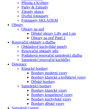
Příroda a Květiny
Parky & Zahrady
Západy slunce
Dveřní fototapety
Fototapety SKLADEM
Obrazy
Obrazy na zeď
Dětské obrazy Lilly and Luis
Obrazy na zeď Patel 2
Renovační obklady a dlažba
Obkladové kuchyňské panely
Renovační obklady stěn
Podlahová renovační samolepící dlažba
Samolepící renovační kachličky
Dekorace
Klasické bordury
Bordury moderní vzory
Bordury klasické a květinové vzory
Dětské bordury
Samolepící bordury
Bordury klasické vzory
Bordury koupelnové vzory
Bordury kuchyňské vzory
Bordury dětské vzory
Samolepící tapety