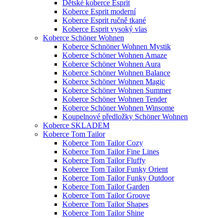
Dětské koberce Esprit
Koberce Esprit moderní
Koberce Esprit ručně tkané
Koberce Esprit vysoký vlas
Koberce Schöner Wohnen
Koberce Schnöner Wohnen Mystik
Koberce Schöner Wohnen Amaze
Koberce Schöner Wohnen Aura
Koberce Schöner Wohnen Balance
Koberce Schöner Wohnen Magic
Koberce Schöner Wohnen Summer
Koberce Schöner Wohnen Tender
Koberce Schöner Wohnen Winsome
Koupelnové předložky Schöner Wohnen
Koberce SKLADEM
Koberce Tom Tailor
Koberce Tom Tailor Cozy
Koberce Tom Tailor Fine Lines
Koberce Tom Tailor Fluffy
Koberce Tom Tailor Funky Orient
Koberce Tom Tailor Funky Outdoor
Koberce Tom Tailor Garden
Koberce Tom Tailor Groove
Koberce Tom Tailor Shapes
Koberce Tom Tailor Shine