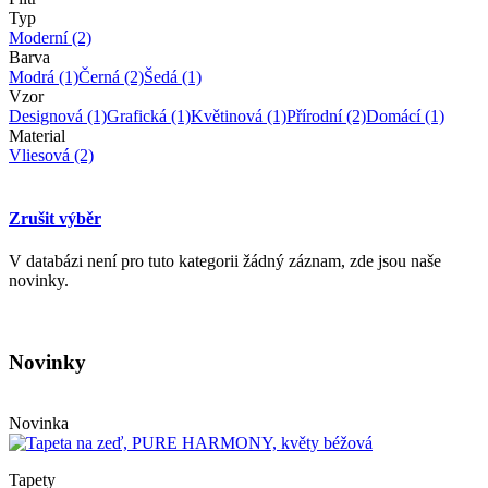
Typ
Moderní
(2)
Barva
Modrá
(1)
Černá
(2)
Šedá
(1)
Vzor
Designová
(1)
Grafická
(1)
Květinová
(1)
Přírodní
(2)
Domácí
(1)
Material
Vliesová
(2)
Zrušit výběr
V databázi není pro tuto kategorii žádný záznam, zde jsou naše
novinky.
Novinky
Novinka
Tapety