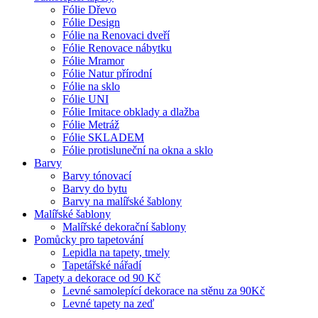
Fólie Dřevo
Fólie Design
Fólie na Renovaci dveří
Fólie Renovace nábytku
Fólie Mramor
Fólie Natur přírodní
Fólie na sklo
Fólie UNI
Fólie Imitace obklady a dlažba
Fólie Metráž
Fólie SKLADEM
Fólie protisluneční na okna a sklo
Barvy
Barvy tónovací
Barvy do bytu
Barvy na malířské šablony
Malířské šablony
Malířské dekorační šablony
Pomůcky pro tapetování
Lepidla na tapety, tmely
Tapetářské nářadí
Tapety a dekorace od 90 Kč
Levné samolepící dekorace na stěnu za 90Kč
Levné tapety na zeď