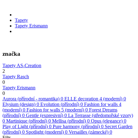
Tapety
Tapety Erismann
značka
Tapety AS-Creation
2
Tapety Rasch
0
Tapety Erismann
0
Aurora (přírodní - romantika)
0
ELLE decoration 4 (moderní)
0
Elysium (design)
0
Evolution (přírodní)
0
Fashion for walls 4
(moderní)
0
Fashion for walls 5 (moderní)
0
Forest Dreams
(přírodní)
0
Gentle (expresivní)
0
La Terrasse (středomořské vzory)
0
Martinique (přírodní)
0
Mellisa (přírodní)
0
Opus (elegance)
0
Play of Light (přírodní)
0
Pure harmony (přírodní)
0
Secret Garden
(přírodní)
0
Spotlight (moderní)
0
Versailles (zámecké)
0
Filtr