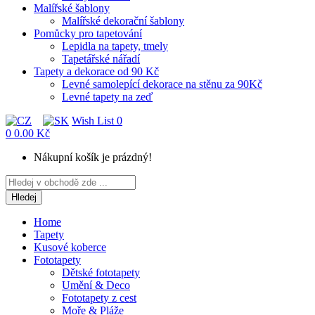
Malířské šablony
Malířské dekorační šablony
Pomůcky pro tapetování
Lepidla na tapety, tmely
Tapetářské nářadí
Tapety a dekorace od 90 Kč
Levné samolepící dekorace na stěnu za 90Kč
Levné tapety na zeď
Wish List
0
0
0.00 Kč
Nákupní košík je prázdný!
Hledej
Home
Tapety
Kusové koberce
Fototapety
Dětské fototapety
Umění & Deco
Fototapety z cest
Moře & Pláže