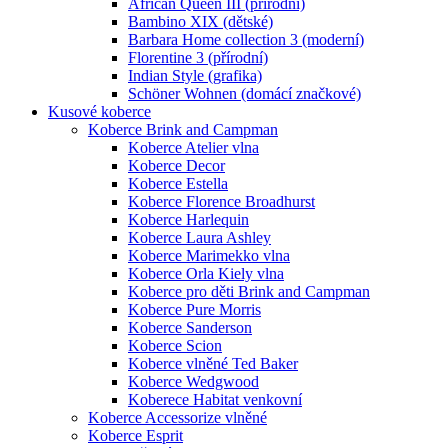
African Queen III (přírodní)
Bambino XIX (dětské)
Barbara Home collection 3 (moderní)
Florentine 3 (přírodní)
Indian Style (grafika)
Schöner Wohnen (domácí značkové)
Kusové koberce
Koberce Brink and Campman
Koberce Atelier vlna
Koberce Decor
Koberce Estella
Koberce Florence Broadhurst
Koberce Harlequin
Koberce Laura Ashley
Koberce Marimekko vlna
Koberce Orla Kiely vlna
Koberce pro děti Brink and Campman
Koberce Pure Morris
Koberce Sanderson
Koberce Scion
Koberce vlněné Ted Baker
Koberce Wedgwood
Koberece Habitat venkovní
Koberce Accessorize vlněné
Koberce Esprit