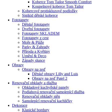
Koberce Tom Tailor Smooth Comfort
Koupelnové koberce Tom Tailor
Kobercové protiskluzové podložky
Sigikid dětské koberce
Fototapety
Dětské fototapety
Dveřní fototapety
Fototapety SKLADEM
Fototapety z cest
Moře & Pláže
Parky & Zahrady
Příroda a Květiny
Umění & Deco
Západy slunce
Obrazy
Obrazy na zeď
Dětské obrazy Lilly and Luis
Obrazy na zeď Patel 2
Renovační obklady a dlažba
Obkladové kuchyňské panely
Podlahová renovační samolepící dlažba
Renovační obklady stěn
Samolepící renovační kachličky
Dekorace
Klasické bordury