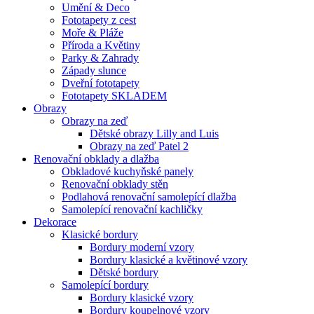
Umění & Deco
Fototapety z cest
Moře & Pláže
Příroda a Květiny
Parky & Zahrady
Západy slunce
Dveřní fototapety
Fototapety SKLADEM
Obrazy
Obrazy na zeď
Dětské obrazy Lilly and Luis
Obrazy na zeď Patel 2
Renovační obklady a dlažba
Obkladové kuchyňské panely
Renovační obklady stěn
Podlahová renovační samolepící dlažba
Samolepící renovační kachličky
Dekorace
Klasické bordury
Bordury moderní vzory
Bordury klasické a květinové vzory
Dětské bordury
Samolepící bordury
Bordury klasické vzory
Bordury koupelnové vzory