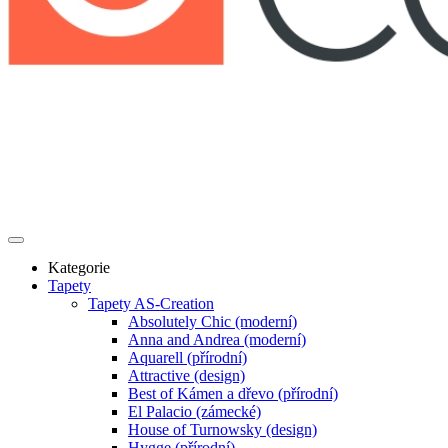
Kategorie
Tapety
Tapety AS-Creation
Absolutely Chic (moderní)
Anna and Andrea (moderní)
Aquarell (přírodní)
Attractive (design)
Best of Kámen a dřevo (přírodní)
El Palacio (zámecké)
House of Turnowsky (design)
Hygge (přírodní)