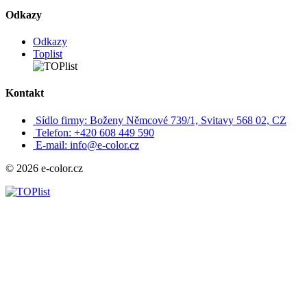
Odkazy
Odkazy
Toplist
Kontakt
Sídlo firmy: Boženy Němcové 739/1, Svitavy 568 02, CZ
Telefon: +420 608 449 590
E-mail: info@e-color.cz
© 2026 e-color.cz