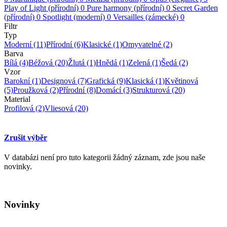
Play of Light (přírodní)
0
Pure harmony (přírodní)
0
Secret Garden
(přírodní)
0
Spotlight (moderní)
0
Versailles (zámecké)
0
Filtr
Typ
Moderní
(11)
Přírodní
(6)
Klasické
(1)
Omyvatelné
(2)
Barva
Bílá
(4)
Béžová
(20)
Žlutá
(1)
Hnědá
(1)
Zelená
(1)
Šedá
(2)
Vzor
Barokní
(1)
Designová
(7)
Grafická
(9)
Klasická
(1)
Květinová
(5)
Proužková
(2)
Přírodní
(8)
Domácí
(3)
Strukturová
(20)
Material
Profilová
(2)
Vliesová
(20)
Zrušit výběr
V databázi není pro tuto kategorii žádný záznam, zde jsou naše
novinky.
Novinky