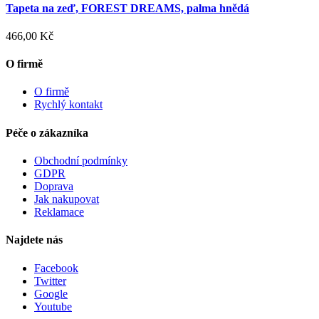
Tapeta na zeď, FOREST DREAMS, palma hnědá
466,00 Kč
O firmě
O firmě
Rychlý kontakt
Péče o zákazníka
Obchodní podmínky
GDPR
Doprava
Jak nakupovat
Reklamace
Najdete nás
Facebook
Twitter
Google
Youtube