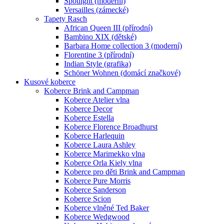
Spotlight (moderní)
Versailles (zámecké)
Tapety Rasch
African Queen III (přírodní)
Bambino XIX (dětské)
Barbara Home collection 3 (moderní)
Florentine 3 (přírodní)
Indian Style (grafika)
Schöner Wohnen (domácí značkové)
Kusové koberce
Koberce Brink and Campman
Koberce Atelier vlna
Koberce Decor
Koberce Estella
Koberce Florence Broadhurst
Koberce Harlequin
Koberce Laura Ashley
Koberce Marimekko vlna
Koberce Orla Kiely vlna
Koberce pro děti Brink and Campman
Koberce Pure Morris
Koberce Sanderson
Koberce Scion
Koberce vlněné Ted Baker
Koberce Wedgwood