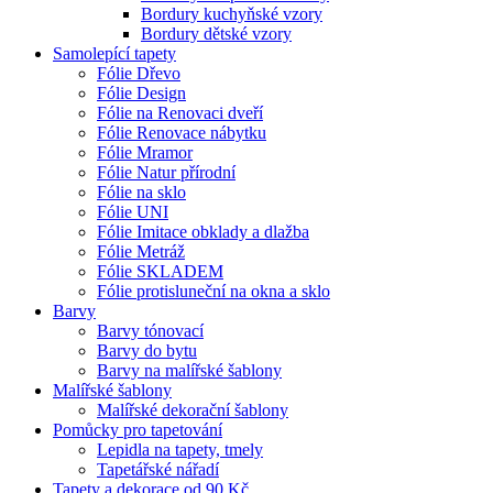
Bordury kuchyňské vzory
Bordury dětské vzory
Samolepící tapety
Fólie Dřevo
Fólie Design
Fólie na Renovaci dveří
Fólie Renovace nábytku
Fólie Mramor
Fólie Natur přírodní
Fólie na sklo
Fólie UNI
Fólie Imitace obklady a dlažba
Fólie Metráž
Fólie SKLADEM
Fólie protisluneční na okna a sklo
Barvy
Barvy tónovací
Barvy do bytu
Barvy na malířské šablony
Malířské šablony
Malířské dekorační šablony
Pomůcky pro tapetování
Lepidla na tapety, tmely
Tapetářské nářadí
Tapety a dekorace od 90 Kč