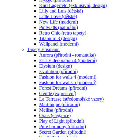
Karl Lagerfeld (exklusivní, design)
Lilly and Luis (dětská)
Little Love (dětské)
New Life (moderní)
Pintwalls (naturální)
Retro Chic (retro tapety)
Titanium 3 (design)
Wallpanel (moderní)
Tapety Erismann
Aurora (přírodní - romantika)
ELLE decoration 4 (moderní)
Elysium (design)
Evolution (přírodní)
Fashion for walls 4 (moderní)
Fashion for walls 5 (moderní)
Forest Dreams (přírodní)
Gentle (expresivní)
La Terrasse (středomořské vzory)
Martinique (přírodní)
Mellisa (přírodní)
Opus (elegance)
Play of Light (přírodní)
Pure harmony (přírodní)
Secret Garden (přírodní)