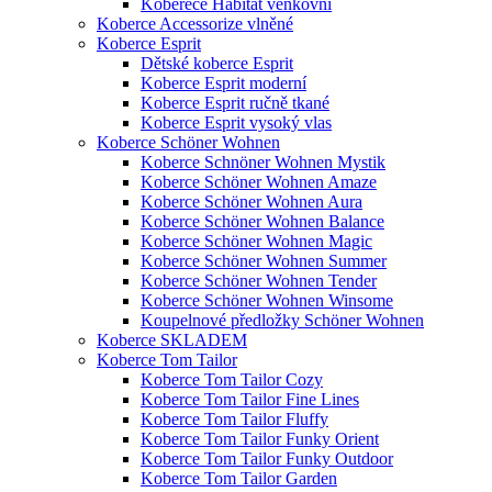
Koberece Habitat venkovní
Koberce Accessorize vlněné
Koberce Esprit
Dětské koberce Esprit
Koberce Esprit moderní
Koberce Esprit ručně tkané
Koberce Esprit vysoký vlas
Koberce Schöner Wohnen
Koberce Schnöner Wohnen Mystik
Koberce Schöner Wohnen Amaze
Koberce Schöner Wohnen Aura
Koberce Schöner Wohnen Balance
Koberce Schöner Wohnen Magic
Koberce Schöner Wohnen Summer
Koberce Schöner Wohnen Tender
Koberce Schöner Wohnen Winsome
Koupelnové předložky Schöner Wohnen
Koberce SKLADEM
Koberce Tom Tailor
Koberce Tom Tailor Cozy
Koberce Tom Tailor Fine Lines
Koberce Tom Tailor Fluffy
Koberce Tom Tailor Funky Orient
Koberce Tom Tailor Funky Outdoor
Koberce Tom Tailor Garden