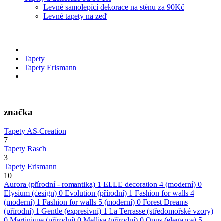
Levné samolepící dekorace na stěnu za 90Kč
Levné tapety na zeď
Tapety
Tapety Erismann
značka
Tapety AS-Creation
7
Tapety Rasch
3
Tapety Erismann
10
Aurora (přírodní - romantika)
1
ELLE decoration 4 (moderní)
0
Elysium (design)
0
Evolution (přírodní)
1
Fashion for walls 4
(moderní)
1
Fashion for walls 5 (moderní)
0
Forest Dreams
(přírodní)
1
Gentle (expresivní)
1
La Terrasse (středomořské vzory)
0
Martinique (přírodní)
0
Mellisa (přírodní)
0
Opus (elegance)
5