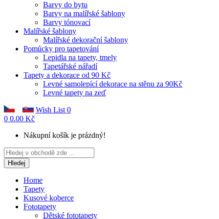
Barvy do bytu
Barvy na malířské šablony
Barvy tónovací
Malířské šablony
Malířské dekorační šablony
Pomůcky pro tapetování
Lepidla na tapety, tmely
Tapetářské nářadí
Tapety a dekorace od 90 Kč
Levné samolepící dekorace na stěnu za 90Kč
Levné tapety na zeď
Wish List
0
0
0.00 Kč
Nákupní košík je prázdný!
Hledej
Home
Tapety
Kusové koberce
Fototapety
Dětské fototapety