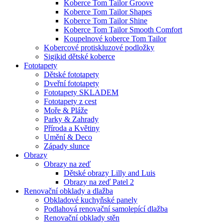
Koberce Tom Tailor Groove
Koberce Tom Tailor Shapes
Koberce Tom Tailor Shine
Koberce Tom Tailor Smooth Comfort
Koupelnové koberce Tom Tailor
Kobercové protiskluzové podložky
Sigikid dětské koberce
Fototapety
Dětské fototapety
Dveřní fototapety
Fototapety SKLADEM
Fototapety z cest
Moře & Pláže
Parky & Zahrady
Příroda a Květiny
Umění & Deco
Západy slunce
Obrazy
Obrazy na zeď
Dětské obrazy Lilly and Luis
Obrazy na zeď Patel 2
Renovační obklady a dlažba
Obkladové kuchyňské panely
Podlahová renovační samolepící dlažba
Renovační obklady stěn