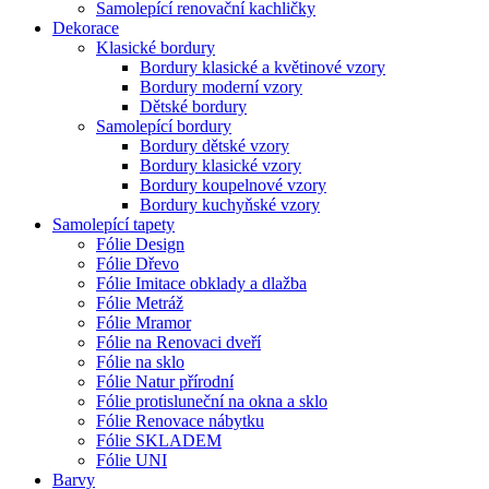
Samolepící renovační kachličky
Dekorace
Klasické bordury
Bordury klasické a květinové vzory
Bordury moderní vzory
Dětské bordury
Samolepící bordury
Bordury dětské vzory
Bordury klasické vzory
Bordury koupelnové vzory
Bordury kuchyňské vzory
Samolepící tapety
Fólie Design
Fólie Dřevo
Fólie Imitace obklady a dlažba
Fólie Metráž
Fólie Mramor
Fólie na Renovaci dveří
Fólie na sklo
Fólie Natur přírodní
Fólie protisluneční na okna a sklo
Fólie Renovace nábytku
Fólie SKLADEM
Fólie UNI
Barvy