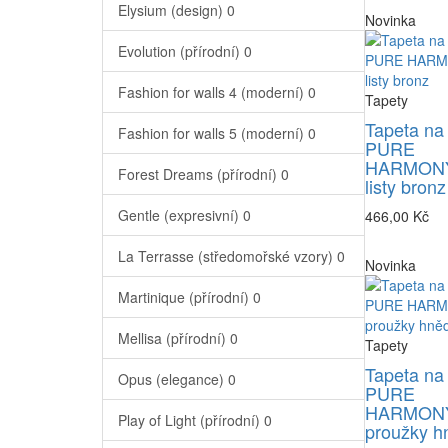
Elysium (design)
0
Novinka
Evolution (přírodní)
0
Fashion for walls 4 (moderní)
0
Tapety
Tapeta na
Fashion for walls 5 (moderní)
0
PURE
HARMONY
Forest Dreams (přírodní)
0
listy bronz
Gentle (expresivní)
0
466,00 Kč
La Terrasse (středomořské vzory)
0
Novinka
Martinique (přírodní)
0
Mellisa (přírodní)
0
Tapety
Tapeta na
Opus (elegance)
0
PURE
HARMONY
Play of Light (přírodní)
0
proužky h