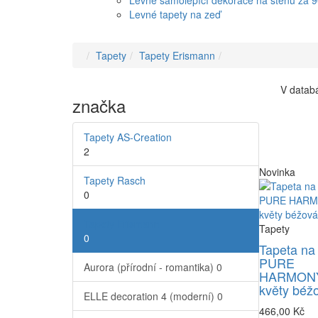
Levné samolepící dekorace na stěnu za 
Levné tapety na zeď
Tapety
Tapety Erismann
V databá
značka
Tapety AS-Creation
2
Novinka
Tapety Rasch
0
Tapety Erismann
Tapety
0
Tapeta na
PURE
Aurora (přírodní - romantika)
0
HARMONY
květy béž
ELLE decoration 4 (moderní)
0
466,00 Kč