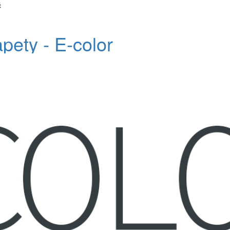
č
apety - E-color