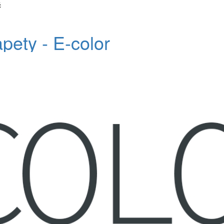
č
apety - E-color