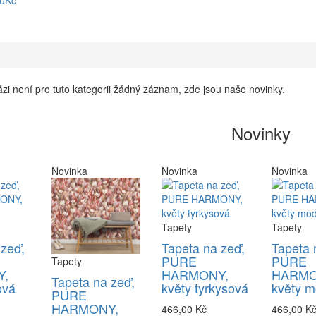
90Kč
zi není pro tuto kategorii žádný záznam, zde jsou naše novinky.
Novinky
Novinka
Novinka
Novinka
Tapety
Tapety
 zeď,
Tapeta na zeď,
Tapeta 
PURE
PURE
Tapety
,
HARMONY,
HARMO
Tapeta na zeď,
ová
květy tyrkysová
květy m
PURE
HARMONY,
466,00 Kč
466,00 K