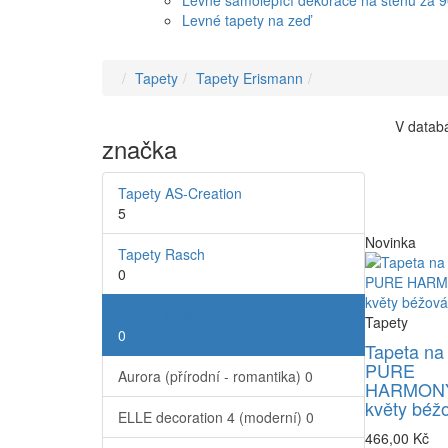
Levné samolepící dekorace na stěnu za 
Levné tapety na zeď
Tapety
Tapety Erismann
V databá
značka
Tapety AS-Creation
5
Novinka
Tapety Rasch
0
Tapety Erismann
Tapety
0
Tapeta na
PURE
Aurora (přírodní - romantika)
0
HARMONY
květy béž
ELLE decoration 4 (moderní)
0
466,00 Kč