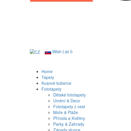
Wish List
0
Home
Tapety
Kusové koberce
Fototapety
Dětské fototapety
Umění & Deco
Fototapety z cest
Moře & Pláže
Příroda a Květiny
Parky & Zahrady
Západy slunce