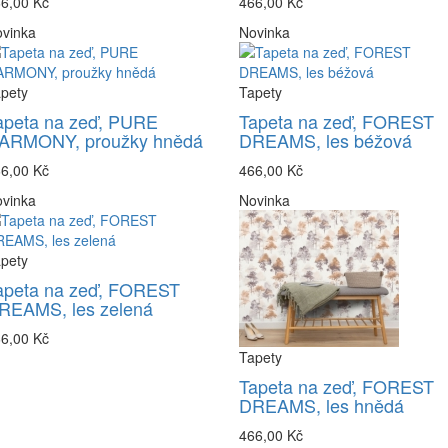
6,00 Kč
466,00 Kč
vinka
Novinka
pety
Tapety
apeta na zeď, PURE
Tapeta na zeď, FOREST
ARMONY, proužky hnědá
DREAMS, les béžová
6,00 Kč
466,00 Kč
vinka
Novinka
pety
apeta na zeď, FOREST
REAMS, les zelená
6,00 Kč
Tapety
Tapeta na zeď, FOREST
DREAMS, les hnědá
466,00 Kč