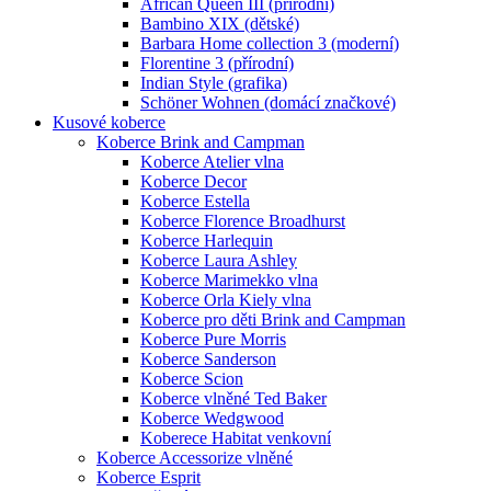
African Queen III (přírodní)
Bambino XIX (dětské)
Barbara Home collection 3 (moderní)
Florentine 3 (přírodní)
Indian Style (grafika)
Schöner Wohnen (domácí značkové)
Kusové koberce
Koberce Brink and Campman
Koberce Atelier vlna
Koberce Decor
Koberce Estella
Koberce Florence Broadhurst
Koberce Harlequin
Koberce Laura Ashley
Koberce Marimekko vlna
Koberce Orla Kiely vlna
Koberce pro děti Brink and Campman
Koberce Pure Morris
Koberce Sanderson
Koberce Scion
Koberce vlněné Ted Baker
Koberce Wedgwood
Koberece Habitat venkovní
Koberce Accessorize vlněné
Koberce Esprit