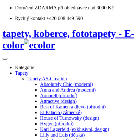
Doručení ZDARMA
při objednávce nad 3000 Kč
Rychlý kontakt +420 608 449 590
tapety, koberce, fototapety - E-
color
Kategorie
Tapety
Tapety AS-Creation
Absolutely Chic (moderní)
Anna and Andrea (moderní)
Aquarell (přírodní)
Attractive (design)
Best of Kámen a dřevo (přírodní)
El Palacio (zámecké)
House of Turnowsky (design)
Hygge (přírodní)
Karl Lagerfeld (exklusivní, design)
Lilly and Luis (dětská)