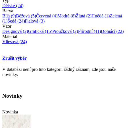
Typ
Dětské
(24)
Barva
Bílá
(9)
Béžová
(5)
Červená
(4)
Modrá
(8)
Žlutá
(2)
Hnědá
(1)
Zelená
(1)
Šedá
(24)
Fialová
(3)
Vzor
Designová
(2)
Grafická
(15)
Proužková
(2)
Přírodní
(11)
Domácí
(22)
Material
Vliesová
(24)
Zrušit výběr
V databázi není pro tuto kategorii žádný záznam, zde jsou naše
novinky.
Novinky
Novinka