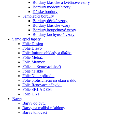
Bordury klasické a květinové vzory
Bordury moderní vzory
Dětské bordury
Samolepící bordury
Bordury dětské vzory
Bordury klasické vzory
Bordury koupelnové vzory
Bordury kuchyňské vzory
Samolepící tapety
Fólie Design
Fólie Dřevo
Fólie Imitace obklady a dlažba
Fólie Metráž
Fólie Mramor
Fólie na Renovaci dveří
Fólie na sklo
Fólie Natur přírodní
Fólie protisluneční na okna a sklo
Fólie Renovace nábytku
Fólie SKLADEM
Fólie UNI
Barvy
Barvy do bytu
Barvy na malířské šablony
Barvy tónovací