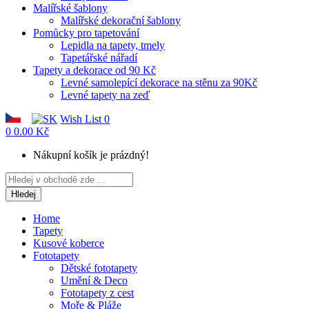
Malířské šablony
Malířské dekorační šablony
Pomůcky pro tapetování
Lepidla na tapety, tmely
Tapetářské nářadí
Tapety a dekorace od 90 Kč
Levné samolepící dekorace na stěnu za 90Kč
Levné tapety na zeď
Wish List
0
0
0.00 Kč
Nákupní košík je prázdný!
Hledej
Home
Tapety
Kusové koberce
Fototapety
Dětské fototapety
Umění & Deco
Fototapety z cest
Moře & Pláže