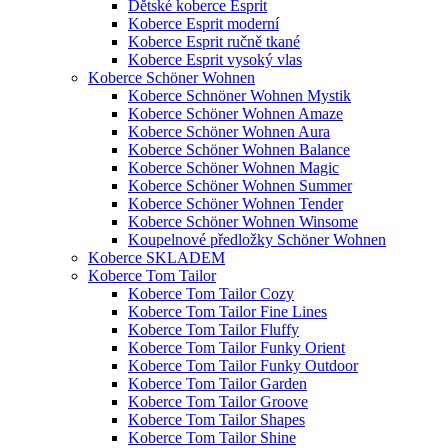
Dětské koberce Esprit
Koberce Esprit moderní
Koberce Esprit ručně tkané
Koberce Esprit vysoký vlas
Koberce Schöner Wohnen
Koberce Schnöner Wohnen Mystik
Koberce Schöner Wohnen Amaze
Koberce Schöner Wohnen Aura
Koberce Schöner Wohnen Balance
Koberce Schöner Wohnen Magic
Koberce Schöner Wohnen Summer
Koberce Schöner Wohnen Tender
Koberce Schöner Wohnen Winsome
Koupelnové předložky Schöner Wohnen
Koberce SKLADEM
Koberce Tom Tailor
Koberce Tom Tailor Cozy
Koberce Tom Tailor Fine Lines
Koberce Tom Tailor Fluffy
Koberce Tom Tailor Funky Orient
Koberce Tom Tailor Funky Outdoor
Koberce Tom Tailor Garden
Koberce Tom Tailor Groove
Koberce Tom Tailor Shapes
Koberce Tom Tailor Shine