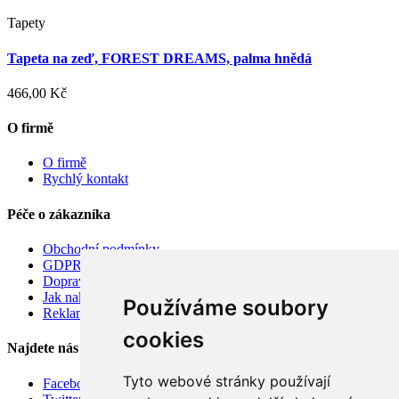
Tapety
Tapeta na zeď, FOREST DREAMS, palma hnědá
466,00 Kč
O firmě
O firmě
Rychlý kontakt
Péče o zákazníka
Obchodní podmínky
GDPR
Doprava
Jak nakupovat
Používáme soubory
Reklamace
cookies
Najdete nás
Tyto webové stránky používají
Facebook