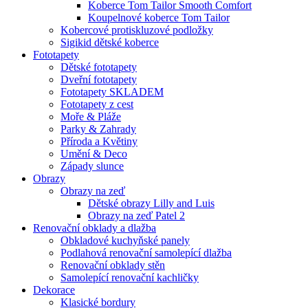
Koberce Tom Tailor Smooth Comfort
Koupelnové koberce Tom Tailor
Kobercové protiskluzové podložky
Sigikid dětské koberce
Fototapety
Dětské fototapety
Dveřní fototapety
Fototapety SKLADEM
Fototapety z cest
Moře & Pláže
Parky & Zahrady
Příroda a Květiny
Umění & Deco
Západy slunce
Obrazy
Obrazy na zeď
Dětské obrazy Lilly and Luis
Obrazy na zeď Patel 2
Renovační obklady a dlažba
Obkladové kuchyňské panely
Podlahová renovační samolepící dlažba
Renovační obklady stěn
Samolepící renovační kachličky
Dekorace
Klasické bordury