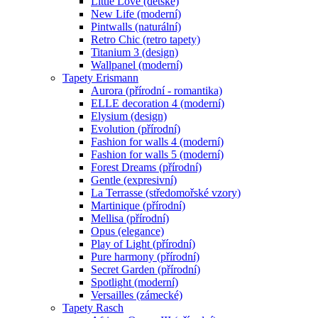
Little Love (dětské)
New Life (moderní)
Pintwalls (naturální)
Retro Chic (retro tapety)
Titanium 3 (design)
Wallpanel (moderní)
Tapety Erismann
Aurora (přírodní - romantika)
ELLE decoration 4 (moderní)
Elysium (design)
Evolution (přírodní)
Fashion for walls 4 (moderní)
Fashion for walls 5 (moderní)
Forest Dreams (přírodní)
Gentle (expresivní)
La Terrasse (středomořské vzory)
Martinique (přírodní)
Mellisa (přírodní)
Opus (elegance)
Play of Light (přírodní)
Pure harmony (přírodní)
Secret Garden (přírodní)
Spotlight (moderní)
Versailles (zámecké)
Tapety Rasch