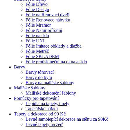
Fólie Dřevo
Fólie Design
Fólie na Renovaci dveří
Fólie Renovace nábytku
Fólie Mramor
Fólie Natur přírodní
Fólie na sklo
Fólie UNI
Fólie Imitace obklady a dlažba
Fólie Metráž
Fólie SKLADEM
Fólie protisluneční na okna a sklo
Barvy
Barvy tónovací
Barvy do bytu
Barvy na malířské šablony
Malířské šablony
Malířské dekorační šablony
Pomůcky pro tapetování
Lepidla na tapety, tmely
Tapetářské nářadí
Tapety a dekorace od 90 Kč
Levné samolepící dekorace na stěnu za 90Kč
Levné tapety na zeď