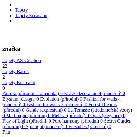
Tapety
Tapety Erismann
značka
Tapety AS-Creation
22
Tapety Rasch
2
Tapety Erismann
0
Aurora (přírodní - romantika)
0
ELLE decoration 4 (moderní)
0
Elysium (design)
0
Evolution (přírodní)
0
Fashion for walls 4
(moderní)
0
Fashion for walls 5 (moderní)
0
Forest Dreams
(přírodní)
0
Gentle (expresivní)
0
La Terrasse (středomořské vzory)
0
Martinique (přírodní)
0
Mellisa (přírodní)
0
Opus (elegance)
0
Play of Light (přírodní)
0
Pure harmony (přírodní)
0
Secret Garden
(přírodní)
0
Spotlight (moderní)
0
Versailles (zámecké)
0
Filtr