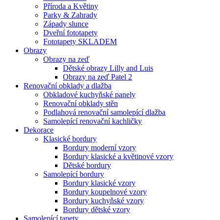
Příroda a Květiny
Parky & Zahrady
Západy slunce
Dveřní fototapety
Fototapety SKLADEM
Obrazy
Obrazy na zeď
Dětské obrazy Lilly and Luis
Obrazy na zeď Patel 2
Renovační obklady a dlažba
Obkladové kuchyňské panely
Renovační obklady stěn
Podlahová renovační samolepící dlažba
Samolepící renovační kachličky
Dekorace
Klasické bordury
Bordury moderní vzory
Bordury klasické a květinové vzory
Dětské bordury
Samolepící bordury
Bordury klasické vzory
Bordury koupelnové vzory
Bordury kuchyňské vzory
Bordury dětské vzory
Samolepící tapety