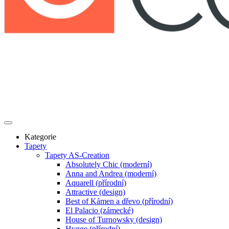
Kategorie
Tapety
Tapety AS-Creation
Absolutely Chic (moderní)
Anna and Andrea (moderní)
Aquarell (přírodní)
Attractive (design)
Best of Kámen a dřevo (přírodní)
El Palacio (zámecké)
House of Turnowsky (design)
Hygge (přírodní)