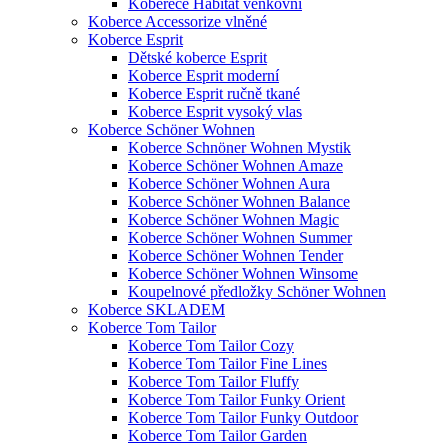
Koberece Habitat venkovní
Koberce Accessorize vlněné
Koberce Esprit
Dětské koberce Esprit
Koberce Esprit moderní
Koberce Esprit ručně tkané
Koberce Esprit vysoký vlas
Koberce Schöner Wohnen
Koberce Schnöner Wohnen Mystik
Koberce Schöner Wohnen Amaze
Koberce Schöner Wohnen Aura
Koberce Schöner Wohnen Balance
Koberce Schöner Wohnen Magic
Koberce Schöner Wohnen Summer
Koberce Schöner Wohnen Tender
Koberce Schöner Wohnen Winsome
Koupelnové předložky Schöner Wohnen
Koberce SKLADEM
Koberce Tom Tailor
Koberce Tom Tailor Cozy
Koberce Tom Tailor Fine Lines
Koberce Tom Tailor Fluffy
Koberce Tom Tailor Funky Orient
Koberce Tom Tailor Funky Outdoor
Koberce Tom Tailor Garden