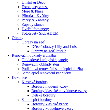
Umění & Deco
Fototapety z cest
Moře & Pláže
Příroda a Květiny
Parky & Zahrady
Západy slunce
Dveřní fototapety
Fototapety SKLADEM
Obrazy
Obrazy na zeď
Dětské obrazy Lilly and Luis
Obrazy na zeď Patel 2
Renovační obklady a dlažba
Obkladové kuchyňské panely
Renovační obklady stěn
Podlahová renovační samolepící dlažba
Samolepící renovační kachličky
Dekorace
Klasické bordury
Bordury moderní vzory
Bordury klasické a květinové vzory
Dětské bordury
Samolepící bordury
Bordury klasické vzory
Bordury koupelnové vzory