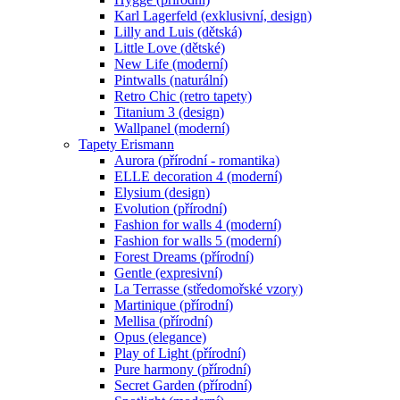
Karl Lagerfeld (exklusivní, design)
Lilly and Luis (dětská)
Little Love (dětské)
New Life (moderní)
Pintwalls (naturální)
Retro Chic (retro tapety)
Titanium 3 (design)
Wallpanel (moderní)
Tapety Erismann
Aurora (přírodní - romantika)
ELLE decoration 4 (moderní)
Elysium (design)
Evolution (přírodní)
Fashion for walls 4 (moderní)
Fashion for walls 5 (moderní)
Forest Dreams (přírodní)
Gentle (expresivní)
La Terrasse (středomořské vzory)
Martinique (přírodní)
Mellisa (přírodní)
Opus (elegance)
Play of Light (přírodní)
Pure harmony (přírodní)
Secret Garden (přírodní)