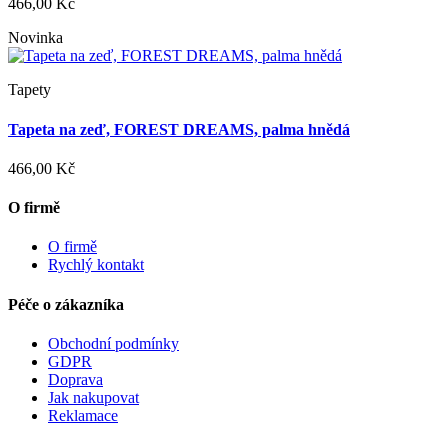
466,00 Kč
Novinka
Tapety
Tapeta na zeď, FOREST DREAMS, palma hnědá
466,00 Kč
O firmě
O firmě
Rychlý kontakt
Péče o zákazníka
Obchodní podmínky
GDPR
Doprava
Jak nakupovat
Reklamace