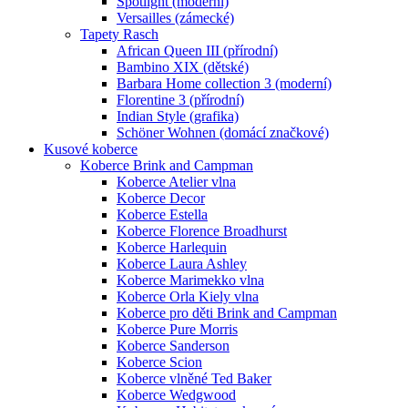
Spotlight (moderní)
Versailles (zámecké)
Tapety Rasch
African Queen III (přírodní)
Bambino XIX (dětské)
Barbara Home collection 3 (moderní)
Florentine 3 (přírodní)
Indian Style (grafika)
Schöner Wohnen (domácí značkové)
Kusové koberce
Koberce Brink and Campman
Koberce Atelier vlna
Koberce Decor
Koberce Estella
Koberce Florence Broadhurst
Koberce Harlequin
Koberce Laura Ashley
Koberce Marimekko vlna
Koberce Orla Kiely vlna
Koberce pro děti Brink and Campman
Koberce Pure Morris
Koberce Sanderson
Koberce Scion
Koberce vlněné Ted Baker
Koberce Wedgwood