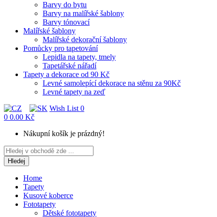
Barvy do bytu
Barvy na malířské šablony
Barvy tónovací
Malířské šablony
Malířské dekorační šablony
Pomůcky pro tapetování
Lepidla na tapety, tmely
Tapetářské nářadí
Tapety a dekorace od 90 Kč
Levné samolepící dekorace na stěnu za 90Kč
Levné tapety na zeď
Wish List
0
0
0.00 Kč
Nákupní košík je prázdný!
Hledej
Home
Tapety
Kusové koberce
Fototapety
Dětské fototapety