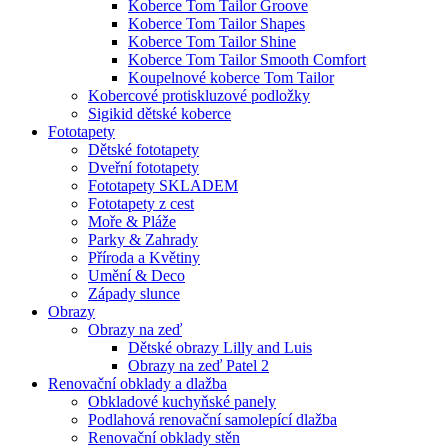
Koberce Tom Tailor Groove
Koberce Tom Tailor Shapes
Koberce Tom Tailor Shine
Koberce Tom Tailor Smooth Comfort
Koupelnové koberce Tom Tailor
Kobercové protiskluzové podložky
Sigikid dětské koberce
Fototapety
Dětské fototapety
Dveřní fototapety
Fototapety SKLADEM
Fototapety z cest
Moře & Pláže
Parky & Zahrady
Příroda a Květiny
Umění & Deco
Západy slunce
Obrazy
Obrazy na zeď
Dětské obrazy Lilly and Luis
Obrazy na zeď Patel 2
Renovační obklady a dlažba
Obkladové kuchyňské panely
Podlahová renovační samolepící dlažba
Renovační obklady stěn