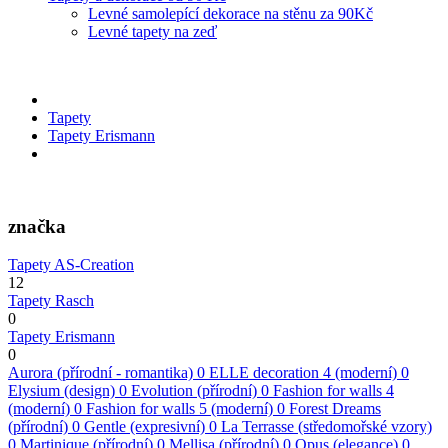
Levné samolepící dekorace na stěnu za 90Kč
Levné tapety na zeď
Tapety
Tapety Erismann
značka
Tapety AS-Creation
12
Tapety Rasch
0
Tapety Erismann
0
Aurora (přírodní - romantika)
0
ELLE decoration 4 (moderní)
0
Elysium (design)
0
Evolution (přírodní)
0
Fashion for walls 4
(moderní)
0
Fashion for walls 5 (moderní)
0
Forest Dreams
(přírodní)
0
Gentle (expresivní)
0
La Terrasse (středomořské vzory)
0
Martinique (přírodní)
0
Mellisa (přírodní)
0
Opus (elegance)
0