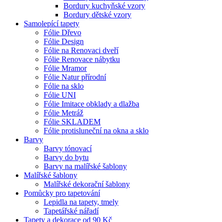
Bordury kuchyňské vzory
Bordury dětské vzory
Samolepící tapety
Fólie Dřevo
Fólie Design
Fólie na Renovaci dveří
Fólie Renovace nábytku
Fólie Mramor
Fólie Natur přírodní
Fólie na sklo
Fólie UNI
Fólie Imitace obklady a dlažba
Fólie Metráž
Fólie SKLADEM
Fólie protisluneční na okna a sklo
Barvy
Barvy tónovací
Barvy do bytu
Barvy na malířské šablony
Malířské šablony
Malířské dekorační šablony
Pomůcky pro tapetování
Lepidla na tapety, tmely
Tapetářské nářadí
Tapety a dekorace od 90 Kč