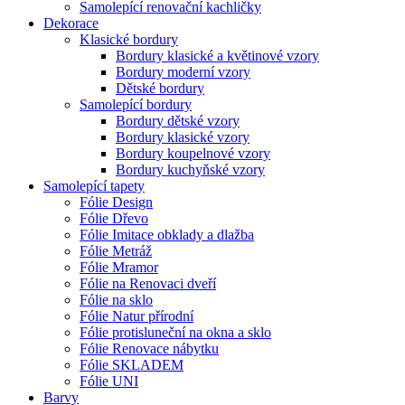
Samolepící renovační kachličky
Dekorace
Klasické bordury
Bordury klasické a květinové vzory
Bordury moderní vzory
Dětské bordury
Samolepící bordury
Bordury dětské vzory
Bordury klasické vzory
Bordury koupelnové vzory
Bordury kuchyňské vzory
Samolepící tapety
Fólie Design
Fólie Dřevo
Fólie Imitace obklady a dlažba
Fólie Metráž
Fólie Mramor
Fólie na Renovaci dveří
Fólie na sklo
Fólie Natur přírodní
Fólie protisluneční na okna a sklo
Fólie Renovace nábytku
Fólie SKLADEM
Fólie UNI
Barvy