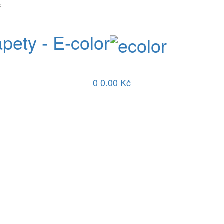
č
apety - E-color
0
0.00 Kč