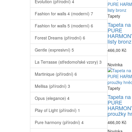
Evolution (přírodní)
4
Fashion for walls 4 (moderní)
7
Tapety
Tapeta na
Fashion for walls 5 (moderní)
6
PURE
HARMONY
Forest Dreams (přírodní)
6
listy bronz
Gentle (expresivní)
5
466,00 Kč
La Terrasse (středomořské vzory)
3
Novinka
Martinique (přírodní)
6
Mellisa (přírodní)
3
Tapety
Tapeta na
Opus (elegance)
4
PURE
HARMONY
Play of Light (přírodní)
1
proužky h
Pure harmony (přírodní)
4
466,00 Kč
Novinka