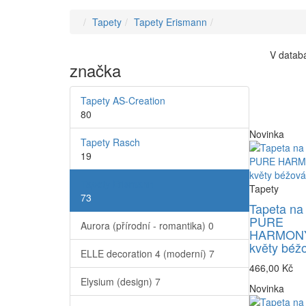
Tapety
Tapety Erismann
V databá
značka
Tapety AS-Creation
80
Novinka
Tapety Rasch
19
Tapety Erismann
Tapety
73
Tapeta na
PURE
Aurora (přírodní - romantika)
0
HARMONY
květy béž
ELLE decoration 4 (moderní)
7
466,00 Kč
Elysium (design)
7
Novinka