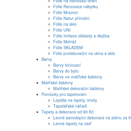
Fólie na Renovaci dveří
Fólie Renovace nábytku
Fólie Mramor
Fólie Natur přírodní
Fólie na sklo
Fólie UNI
Fólie Imitace obklady a dlažba
Fólie Metráž
Fólie SKLADEM
Fólie protisluneční na okna a sklo
Barvy
Barvy tónovací
Barvy do bytu
Barvy na malířské šablony
Malířské šablony
Malířské dekorační šablony
Pomůcky pro tapetování
Lepidla na tapety, tmely
Tapetářské nářadí
Tapety a dekorace od 90 Kč
Levné samolepící dekorace na stěnu za 
Levné tapety na zeď