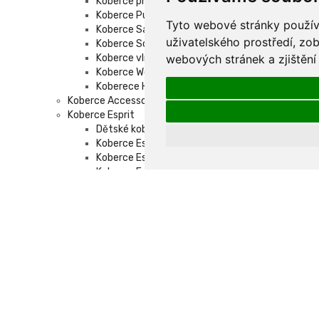
Koberce pro děti Brink and Campman
Koberce Pure Morris
Tyto webové stránky používa
Koberce Sanderson
uživatelského prostředí, zo
Koberce Scion
Koberce vlněné Ted Baker
webových stránek a zjištění
Koberce Wedgwood
Koberece Habitat venkovní
Koberce Accessorize vlněné
Koberce Esprit
Dětské koberce Esprit
Koberce Esprit moderní
Koberce Esprit ručně tkané
Koberce Esprit vysoký vlas
Koberce Schöner Wohnen
Koberce Schnöner Wohnen Mystik
Koberce Schöner Wohnen Amaze
Koberce Schöner Wohnen Aura
Koberce Schöner Wohnen Balance
Koberce Schöner Wohnen Magic
Koberce Schöner Wohnen Summer
Koberce Schöner Wohnen Tender
Koberce Schöner Wohnen Winsome
Koupelnové předložky Schöner Wohnen