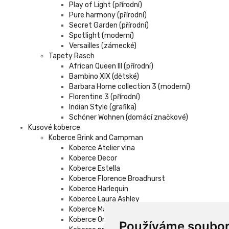
Play of Light (přírodní)
Pure harmony (přírodní)
Secret Garden (přírodní)
Spotlight (moderní)
Versailles (zámecké)
Tapety Rasch
African Queen III (přírodní)
Bambino XIX (dětské)
Barbara Home collection 3 (moderní)
Florentine 3 (přírodní)
Indian Style (grafika)
Schöner Wohnen (domácí značkové)
Kusové koberce
Koberce Brink and Campman
Koberce Atelier vlna
Koberce Decor
Koberce Estella
Koberce Florence Broadhurst
Koberce Harlequin
Koberce Laura Ashley
Koberce Marimekko vlna
Koberce Orla Kiely vlna
Používáme soubor